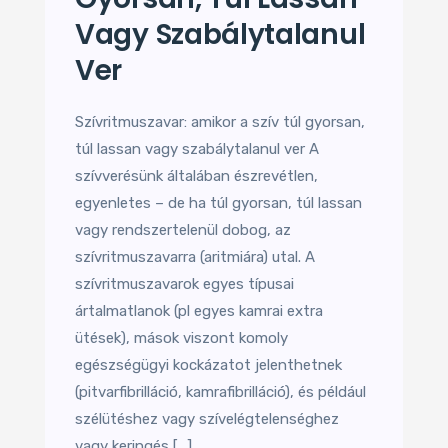
Vagy Szabálytalanul
Ver
Szívritmuszavar: amikor a szív túl gyorsan,
túl lassan vagy szabálytalanul ver A
szívverésünk általában észrevétlen,
egyenletes – de ha túl gyorsan, túl lassan
vagy rendszertelenül dobog, az
szívritmuszavarra (aritmiára) utal. A
szívritmuszavarok egyes típusai
ártalmatlanok (pl egyes kamrai extra
ütések), mások viszont komoly
egészségügyi kockázatot jelenthetnek
(pitvarfibrilláció, kamrafibrilláció), és például
szélütéshez vagy szívelégtelenséghez
vagy keringés […]