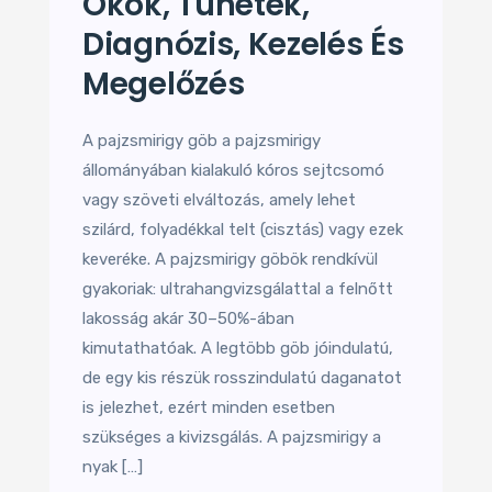
Okok, Tünetek,
Diagnózis, Kezelés És
Megelőzés
A pajzsmirigy göb a pajzsmirigy
állományában kialakuló kóros sejtcsomó
vagy szöveti elváltozás, amely lehet
szilárd, folyadékkal telt (cisztás) vagy ezek
keveréke. A pajzsmirigy göbök rendkívül
gyakoriak: ultrahangvizsgálattal a felnőtt
lakosság akár 30–50%-ában
kimutathatóak. A legtöbb göb jóindulatú,
de egy kis részük rosszindulatú daganatot
is jelezhet, ezért minden esetben
szükséges a kivizsgálás. A pajzsmirigy a
nyak […]