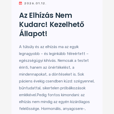
2026.01.12.
Az Elhízás Nem
Kudarc! Kezelhető
Állapot!
A túlsúly és az elhízás ma az egyik
legnagyobb – és leginkább félreértett –
egészségügyi kihívás. Nemcsak a testet
érinti, hanem az önértékelést, a
mindennapokat, a döntéseket is. Sok
páciens évekig csendben küzd: szégyennel,
bűntudattal, sikertelen próbálkozások
emlékével.Pedig fontos kimondani: az
elhízás nem mindig az egyén kizárólagos
felelőssége. Hormonális, anyagcsere-,