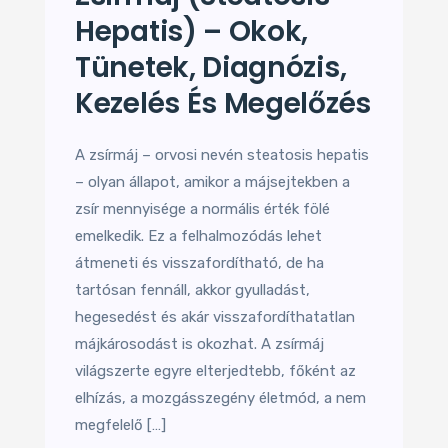
Hepatis) – Okok,
Tünetek, Diagnózis,
Kezelés És Megelőzés
A zsírmáj – orvosi nevén steatosis hepatis
– olyan állapot, amikor a májsejtekben a
zsír mennyisége a normális érték fölé
emelkedik. Ez a felhalmozódás lehet
átmeneti és visszafordítható, de ha
tartósan fennáll, akkor gyulladást,
hegesedést és akár visszafordíthatatlan
májkárosodást is okozhat. A zsírmáj
világszerte egyre elterjedtebb, főként az
elhízás, a mozgásszegény életmód, a nem
megfelelő […]