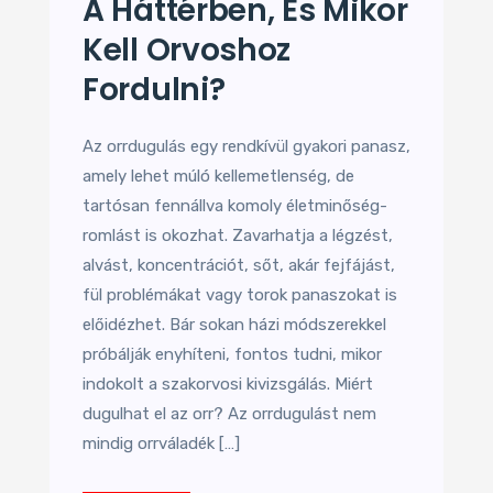
A Háttérben, És Mikor
Kell Orvoshoz
Fordulni?
Az orrdugulás egy rendkívül gyakori panasz,
amely lehet múló kellemetlenség, de
tartósan fennállva komoly életminőség-
romlást is okozhat. Zavarhatja a légzést,
alvást, koncentrációt, sőt, akár fejfájást,
fül problémákat vagy torok panaszokat is
előidézhet. Bár sokan házi módszerekkel
próbálják enyhíteni, fontos tudni, mikor
indokolt a szakorvosi kivizsgálás. Miért
dugulhat el az orr? Az orrdugulást nem
mindig orrváladék […]