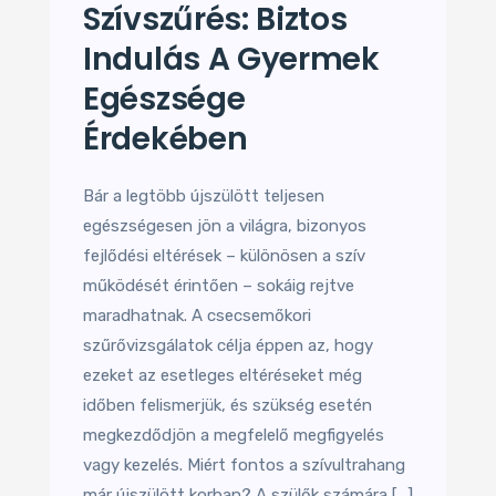
Szívszűrés: Biztos
Indulás A Gyermek
Egészsége
Érdekében
Bár a legtöbb újszülött teljesen
egészségesen jön a világra, bizonyos
fejlődési eltérések – különösen a szív
működését érintően – sokáig rejtve
maradhatnak. A csecsemőkori
szűrővizsgálatok célja éppen az, hogy
ezeket az esetleges eltéréseket még
időben felismerjük, és szükség esetén
megkezdődjön a megfelelő megfigyelés
vagy kezelés. Miért fontos a szívultrahang
már újszülött korban? A szülők számára […]