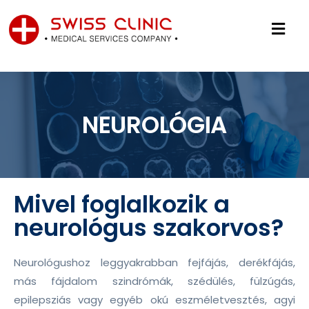
NEUROLÓGIA
Mivel foglalkozik a
neurológus szakorvos?
Neurológushoz leggyakrabban fejfájás, derékfájás,
más fájdalom szindrómák, szédülés, fülzúgás,
epilepsziás vagy egyéb okú eszméletvesztés, agyi