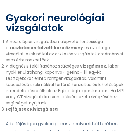
Gyakori neurológiai
vizsgálatok
A neurológiai vizsgálatban alapvető fontosságú
a
részletesen felvett kórelőzmény
és az átfogó
vizsgálat: ezek nélkül az eszközös vizsgálatok eredményei
sem értelmezhetőek.
A diagnózis felállításához szükséges
vizsgálatok,
labor,
nyaki ér ultrahang, koponya-, gerinc-, ill. egyéb
testtájékokat érintő röntgenvizsgálatok, valamint
kapcsolódó szakmákkal történő konzultációs lehetőségek
is rendelkezésre állnak az Egészségközpontunkban. Ha MRI
vagy CT vizsgálatokra van szükség, ezek elvégzéséhez
segítséget nyújtunk.
Fejfájások kivizsgálása
A fejfájás igen gyakori panasz, melynek hátterében