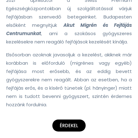
2021 áprilisától a Swiss Prémium
Egészségközpontokban új szolgáltatással várjuk
fejfájásban szenvedő betegeinket. Budapesten
elsőként megnyitjuk
Akut Migrén és Fejfájás
Centrumunkat
, ami a szokásos gyógyszeres
kezelésekre nem reagáló fejfájások kezelését kínálja.
Elsősorban azoknak javasoljuk a kezelést, akiknek már
korábban is előforduló (migrénes vagy egyéb)
fejfájása most erősebb, és az eddig bevett
gyógyszerekre nem reagált. Abban az esetben, ha a
fejfájás erős, és a kísérő tünetek (pl. hányinger) miatt
nem is tudott bevenni gyógyszert, szintén érdemes
hozzánk fordulnia.
ÉRDEKEL