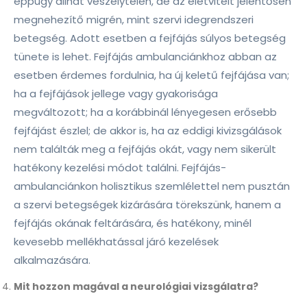
éppúgy állhat veszélytelen, de az életvitelt jelentősen
megnehezítő migrén, mint szervi idegrendszeri
betegség. Adott esetben a fejfájás súlyos betegség
tünete is lehet. Fejfájás ambulanciánkhoz abban az
esetben érdemes fordulnia, ha új keletű fejfájása van;
ha a fejfájások jellege vagy gyakorisága
megváltozott; ha a korábbinál lényegesen erősebb
fejfájást észlel; de akkor is, ha az eddigi kivizsgálások
nem találták meg a fejfájás okát, vagy nem sikerült
hatékony kezelési módot találni. Fejfájás-
ambulanciánkon holisztikus szemlélettel nem pusztán
a szervi betegségek kizárására törekszünk, hanem a
fejfájás okának feltárására, és hatékony, minél
kevesebb mellékhatással járó kezelések
alkalmazására.
Mit hozzon magával a neurológiai vizsgálatra?