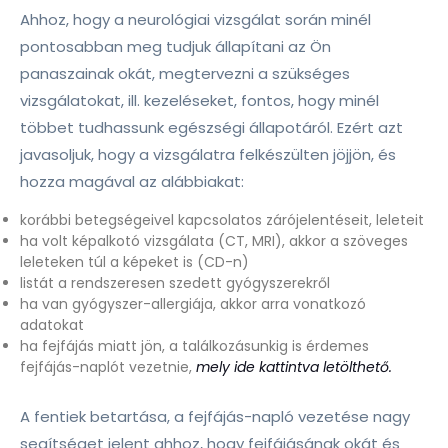
Ahhoz, hogy a neurológiai vizsgálat során minél
pontosabban meg tudjuk állapítani az Ön
panaszainak okát, megtervezni a szükséges
vizsgálatokat, ill. kezeléseket, fontos, hogy minél
többet tudhassunk egészségi állapotáról. Ezért azt
javasoljuk, hogy a vizsgálatra felkészülten jöjjön, és
hozza magával az alábbiakat:
korábbi betegségeivel kapcsolatos zárójelentéseit, leleteit
ha volt képalkotó vizsgálata (CT, MRI), akkor a szöveges
leleteken túl a képeket is (CD-n)
listát a rendszeresen szedett gyógyszerekről
ha van gyógyszer-allergiája, akkor arra vonatkozó
adatokat
ha fejfájás miatt jön, a találkozásunkig is érdemes
fejfájás-naplót vezetnie,
mely ide kattintva letölthető.
A fentiek betartása, a fejfájás-napló vezetése nagy
segítséget jelent ahhoz, hogy fejfájásának okát és