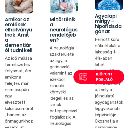
Agyalapi
Amikor az
Mi történik
mirigy –
emlékek
a
hipofízisda
elhalványu
neurológus
ganat
lnak: Amit
rendelőjéb
a
en?
Felnőtt korú
dementiár
nőknél akár a
A neurológia
ól tudni kell
lakosság 1-
szakterülete
4%-ában
Az idő múlása
az agy, a
lehet
természetes
gerincvelő,
kisméretű,
folyamat, ám
valamint az
úgynevezett
amikor a
ezekből
mikroadenom
felejtés már
kiinduló
a, mely a
nem csupán
környéki
jóindulatú
egy
idegek és az
agydaganatok
elvesztett
izmok
leggyakoribb
kulcscsomóról
betegségeivel
képviselője.
, hanem az
foglalkozik. A
Okozhatja a
önmagunkhoz
neurológus
pajzsmirigy
vezető út