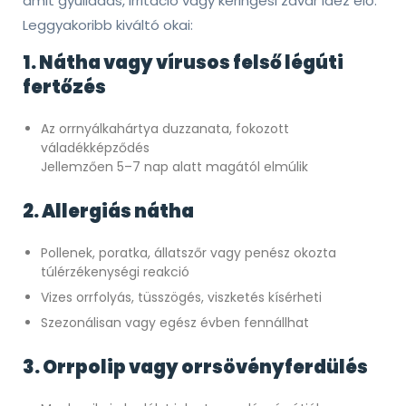
amit gyulladás, irritáció vagy keringési zavar idéz elő.
Leggyakoribb kiváltó okai:
1. Nátha vagy vírusos felső légúti
fertőzés
Az orrnyálkahártya duzzanata, fokozott
váladékképződés
Jellemzően 5–7 nap alatt magától elmúlik
2. Allergiás nátha
Pollenek, poratka, állatszőr vagy penész okozta
túlérzékenységi reakció
Vizes orrfolyás, tüsszögés, viszketés kísérheti
Szezonálisan vagy egész évben fennállhat
3. Orrpolip vagy orrsövényferdülés