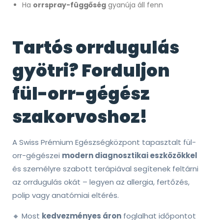
Ha
orrspray-függőség
gyanúja áll fenn
Tartós orrdugulás
gyötri? Forduljon
fül-orr-gégész
szakorvoshoz!
A Swiss Prémium Egészségközpont tapasztalt fül-
orr-gégészei
modern diagnosztikai eszközökkel
és személyre szabott terápiával segítenek feltárni
az orrdugulás okát – legyen az allergia, fertőzés,
polip vagy anatómiai eltérés.
🔸 Most
kedvezményes áron
foglalhat időpontot