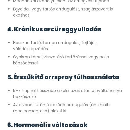
Mechanikai akadályt jelent az orrlégzés útjában
Egyoldali vagy tartós orrdugulást, szaglászavart is
okozhat
4. Krónikus arcüreggyulladás
Hosszan tartó, tompa orrdugulás, fejfájás,
váladékképződés
Gyakran társul visszatérő fertőzéssel vagy polip
képződéssel
5. Érszűkítő orrspray túlhasználata
5–7 napnál hosszabb alkalmazás után a nyálkahártya
hozzászokik
Az elvonás után fokozódó orrdugulás (ún. rhinitis
medicamentosa) alakul ki
6. Hormonális változások