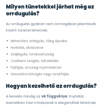
Milyen tünetekkel járhat még az
orrdugulás?
Az orrdugulás gyakran nem önmagában jelentkezik.
Kísérő tünetei lehetnek:
Nehezített orrlégzés, főleg éjszaka
Horkolás, alvászavar
Szájlégzés, torokszárazság
Csökkent szaglás, ízérzékelés
Fejfájás, arcüregi nyomásérzet
Visszatérő köhögés vagy torokfájás
Hogyan kezelhető az orrdugulás?
A kezelés mindig az
ok függvénye
. Enyhébb
esetekben házi módszerek is elegendőek lehetnek,