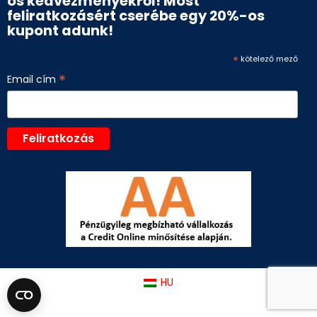
os kedvezményekről! Most
feliratkozásért cserébe egy 20%-os
kupont adunk!
*
kötelező mező
*
Email cím
HU