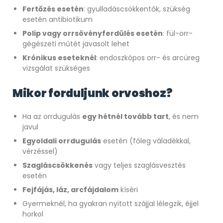
Fertőzés esetén
: gyulladáscsökkentők, szükség
esetén antibiotikum
Polip vagy orrsövényferdülés esetén
: fül-orr-
gégészeti műtét javasolt lehet
Krónikus eseteknél
: endoszkópos orr- és arcüreg
vizsgálat szükséges
Mikor forduljunk orvoshoz?
Ha az orrdugulás
egy hétnél tovább tart
, és nem
javul
Egyoldali orrdugulás
esetén (főleg váladékkal,
vérzéssel)
Szagláscsökkenés
vagy teljes szaglásvesztés
esetén
Fejfájás, láz, arcfájdalom
kíséri
Gyermeknél, ha gyakran nyitott szájjal lélegzik, éjjel
horkol