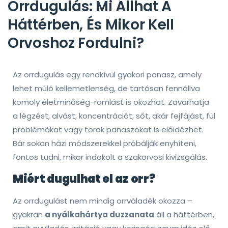
Orrdugulás: Mi Állhat A
Háttérben, És Mikor Kell
Orvoshoz Fordulni?
Az orrdugulás egy rendkívül gyakori panasz, amely
lehet múló kellemetlenség, de tartósan fennállva
komoly életminőség-romlást is okozhat. Zavarhatja
a légzést, alvást, koncentrációt, sőt, akár fejfájást, fül
problémákat vagy torok panaszokat is előidézhet.
Bár sokan házi módszerekkel próbálják enyhíteni,
fontos tudni, mikor indokolt a szakorvosi kivizsgálás.
Miért dugulhat el az orr?
Az orrdugulást nem mindig orrváladék okozza –
gyakran
a nyálkahártya duzzanata
áll a háttérben,