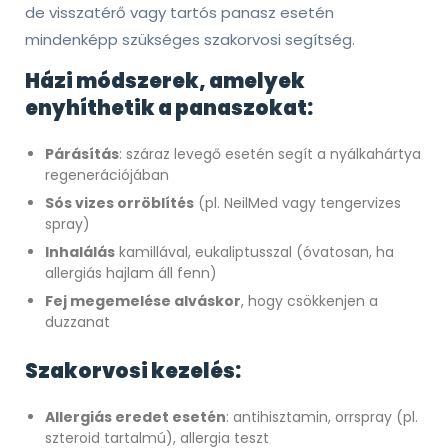
de visszatérő vagy tartós panasz esetén
mindenképp szükséges szakorvosi segítség.
Házi módszerek, amelyek
enyhíthetik a panaszokat:
Párásítás
: száraz levegő esetén segít a nyálkahártya
regenerációjában
Sós vizes orröblítés
(pl. NeilMed vagy tengervizes
spray)
Inhalálás
kamillával, eukaliptusszal (óvatosan, ha
allergiás hajlam áll fenn)
Fej megemelése alváskor
, hogy csökkenjen a
duzzanat
Szakorvosi kezelés:
Allergiás eredet esetén
: antihisztamin, orrspray (pl.
szteroid tartalmú), allergia teszt