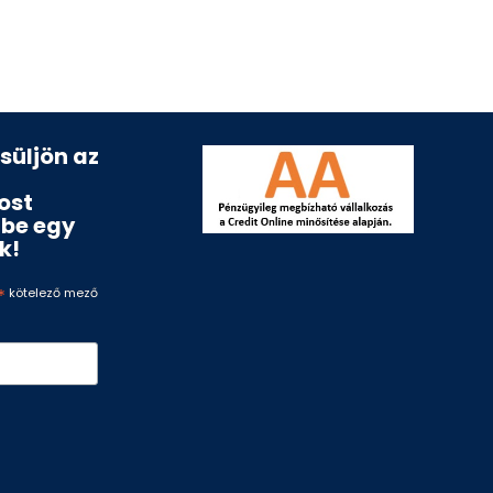
esüljön az
ost
ébe egy
k!
*
kötelező mező