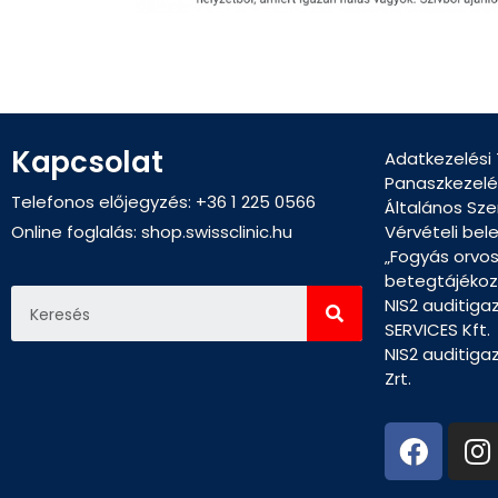
Kapcsolat
Adatkezelési
Panaszkezelé
Telefonos előjegyzés: +36 1 225 0566
Általános Sze
Online foglalás:
shop.swissclinic.hu
Vérvételi bel
„Fogyás orvo
betegtájékoz
NIS2 auditiga
SERVICES Kft.
NIS2 auditiga
Zrt.