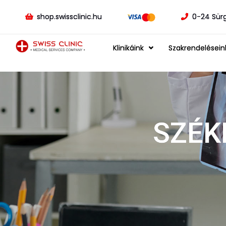
shop.swissclinic.hu
0-24 Sür
Klinikáink
Szakrendelésein
SZÉK