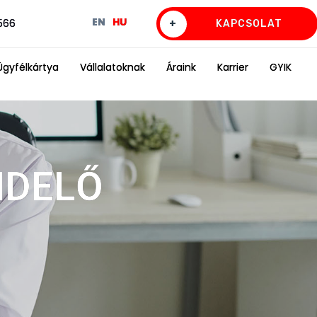
EN
HU
0566
+
KAPCSOLAT
Ügyfélkártya
Vállalatoknak
Áraink
Karrier
GYIK
NDELŐ