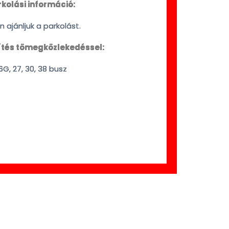
kolási információ:
 ajánljuk a parkolást.
tés tömegközlekedéssel:
26G, 27, 30, 38 busz