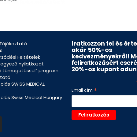
Iratkozzon fel és ért
 Tájékoztató
akár 50%-os
s
kedvezményekről! M
rződési Feltételek
feliratkozásért cser
eegyező nyilatkozat
20%-os kupont adun
si támogatással” program
tató
zolás SWISS MEDICAL
*
Email cím
zolás Swiss Medical Hungary