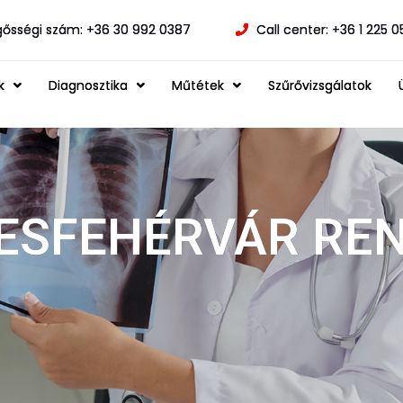
gősségi szám: +36 30 992 0387
Call center: +36 1 225 
k
Diagnosztika
Műtétek
Szűrővizsgálatok
ESFEHÉRVÁR RE