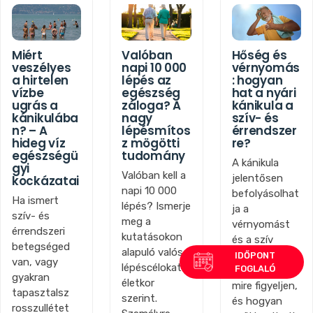
Miért
Valóban
Hőség és
veszélyes
napi 10 000
vérnyomás
a hirtelen
lépés az
: hogyan
vízbe
egészség
hat a nyári
ugrás a
záloga? A
kánikula a
kánikulába
nagy
szív- és
n? – A
lépésmítos
érrendszer
hideg víz
z mögötti
re?
egészségü
tudomány
A kánikula
gyi
Valóban kell a
jelentősen
kockázatai
napi 10 000
befolyásolhat
Ha ismert
lépés? Ismerje
ja a
szív- és
meg a
vérnyomást
érrendszeri
kutatásokon
és a szív
betegséged
alapuló valós
működését.
van, vagy
lépéscélokat
Tudja meg,
gyakran
életkor
mire figyeljen,
tapasztalsz
szerint.
és hogyan
rosszullétet