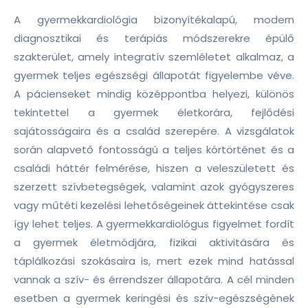
A gyermekkardiológia bizonyítékalapú, modern
diagnosztikai és terápiás módszerekre épülő
szakterület, amely integratív szemléletet alkalmaz, a
gyermek teljes egészségi állapotát figyelembe véve.
A pácienseket mindig középpontba helyezi, különös
tekintettel a gyermek életkorára, fejlődési
sajátosságaira és a család szerepére. A vizsgálatok
során alapvető fontosságú a teljes kórtörténet és a
családi háttér felmérése, hiszen a veleszületett és
szerzett szívbetegségek, valamint azok gyógyszeres
vagy műtéti kezelési lehetőségeinek áttekintése csak
így lehet teljes. A gyermekkardiológus figyelmet fordít
a gyermek életmódjára, fizikai aktivitására és
táplálkozási szokásaira is, mert ezek mind hatással
vannak a szív- és érrendszer állapotára. A cél minden
esetben a gyermek keringési és szív-egészségének