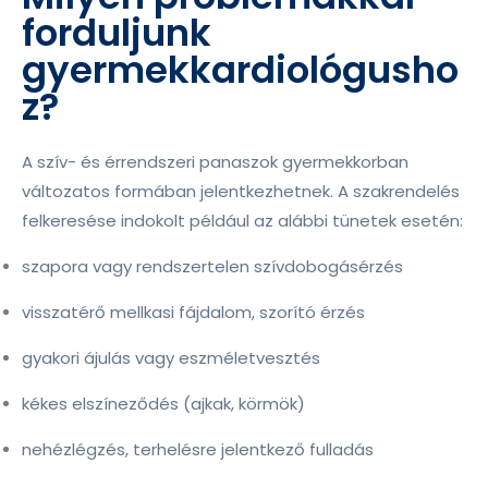
forduljunk
gyermekkardiológusho
z?
A szív- és érrendszeri panaszok gyermekkorban
változatos formában jelentkezhetnek. A szakrendelés
felkeresése indokolt például az alábbi tünetek esetén:
szapora vagy rendszertelen szívdobogásérzés
visszatérő mellkasi fájdalom, szorító érzés
gyakori ájulás vagy eszméletvesztés
kékes elszíneződés (ajkak, körmök)
nehézlégzés, terhelésre jelentkező fulladás