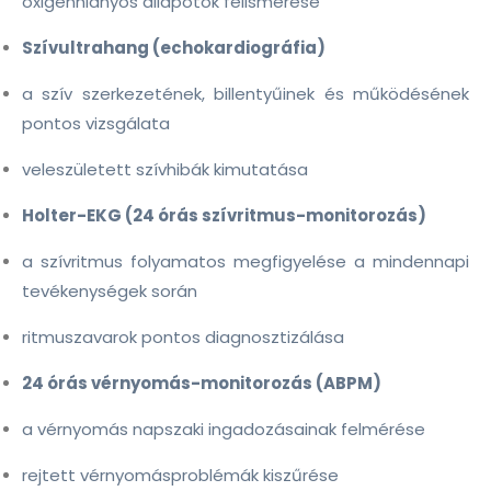
oxigénhiányos állapotok felismerése
Szívultrahang (echokardiográfia)
a szív szerkezetének, billentyűinek és működésének
pontos vizsgálata
veleszületett szívhibák kimutatása
Holter-EKG (24 órás szívritmus-monitorozás)
a szívritmus folyamatos megfigyelése a mindennapi
tevékenységek során
ritmuszavarok pontos diagnosztizálása
24 órás vérnyomás-monitorozás (ABPM)
a vérnyomás napszaki ingadozásainak felmérése
rejtett vérnyomásproblémák kiszűrése