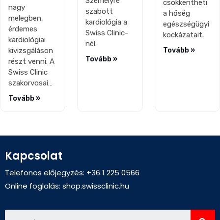
Személyre
csökkentheti
nagy
szabott
a hőség
melegben,
kardiológia a
egészségügyi
érdemes
Swiss Clinic-
kockázatait.
kardiológiai
nél.
kivizsgáláson
Tovább »
Tovább »
részt venni. A
Swiss Clinic
szakorvosai…
Tovább »
Kapcsolat
Telefonos előjegyzés: +36 1 225 0566
Online foglalás:
shop.swissclinic.hu