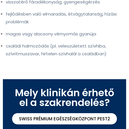
visszatérő fáradékonyság, gyengeségérzés
fejlődésben való elmaradás, étvágytalanság, hízási
problémák
magas vagy alacsony vérnyomás gyanúja
családi halmozódás (pl. veleszületett szívhiba,
szívritmuszavar, hirtelen szívhalál a családban)
Mely klinikán érhető
el a szakrendelés?
SWISS PRÉMIUM EGÉSZSÉGKÖZPONT PEST2