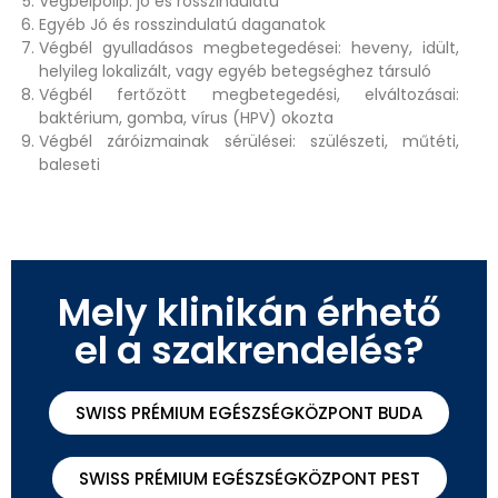
Végbélpolip: jó és rosszindulatú
Egyéb Jó és rosszindulatú daganatok
Végbél gyulladásos megbetegedései: heveny, idült,
helyileg lokalizált, vagy egyéb betegséghez társuló
Végbél fertőzött megbetegedési, elváltozásai:
baktérium, gomba, vírus (HPV) okozta
Végbél záróizmainak sérülései: szülészeti, műtéti,
baleseti
Mely klinikán érhető
el a szakrendelés?
SWISS PRÉMIUM EGÉSZSÉGKÖZPONT BUDA
SWISS PRÉMIUM EGÉSZSÉGKÖZPONT PEST