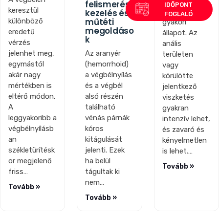
A végbél
felismerés,
keresztül
viszketés egy
kezelés és
műtéti
különböző
gyakori
megoldáso
eredetű
állapot. Az
k
vérzés
anális
Az aranyér
jelenhet meg,
területen
(hemorrhoid)
egymástól
vagy
a végbélnyílás
akár nagy
körülötte
és a végbél
mértékben is
jelentkező
alsó részén
eltérő módon.
viszketés
található
A
gyakran
vénás párnák
leggyakoribb a
intenzív lehet,
kóros
végbélnyílásb
és zavaró és
kitágulását
an
kényelmetlen
jelenti. Ezek
székletürítésk
is lehet.…
ha belül
or megjelenő
Tovább »
tágultak ki
friss…
nem…
Tovább »
Tovább »