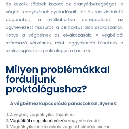
és kezelik többek között az aranyérbetegséget, a
végbél környékének gyulladásait, jó- és rosszindulatú
daganatait, a nyálkahártya berepedését, az
úgynevezett fisszúrát, a béltraktus alsó szakaszának,
illetve a végbélnek az elváltozásait. A végbélből
származó vérzésnek, mint leggyakoribb tünetnek a
szakvizsgálata is proktológusra tartozik.
Milyen problémákkal
forduljunk
proktológushoz?
A végbélhez kapcsolódó panaszokkal, ilyenek:
A végbél, végbélnyílás fájdalma
Végbélből megjelenő vérzés
vagy véralvadék
Végbélnyílásban kialakuló vagy ott előbújó csomó