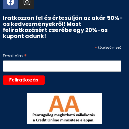
Iratkozzon fel és értesüljön az akár 50%-
os kedvezményekről! Most
feliratkozásért cserébe egy 20%-os
kupont adunk!
*
kötelező mező
*
Email cím