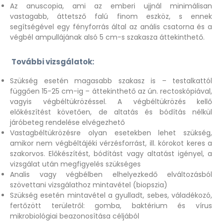
Az anuscopia, ami az emberi ujjnál minimálisan
vastagabb, áttetsző falú finom eszköz, s ennek
segítségével egy fényforrás által az anális csatorna és a
végbél ampullájának alsó 5 cm-s szakasza áttekinthető.
További vizsgálatok:
Szükség esetén magasabb szakasz is – testalkattól
függően 15-25 cm-ig – áttekinthető az ún. rectoskópiával,
vagyis végbéltükrözéssel. A végbéltükrözés kellő
előkészítést követően, de altatás és bódítás nélkül
járóbeteg rendelése elvégezhető
Vastagbéltükrözésre olyan esetekben lehet szükség,
amikor nem végbéltájéki vérzésforrást, ill. kórokot keres a
szakorvos. Előkészítést, bódítást vagy altatást igényel, a
vizsgálat után megfigyelés szükséges
Analis vagy végbélben elhelyezkedő elváltozásból
szövettani vizsgálathoz mintavétel (biopszia)
Szükség esetén mintavétel a gyulladt, sebes, váladékozó,
fertőzött területről: gomba, baktérium és vírus
mikrobiológiai beazonosítása céljából