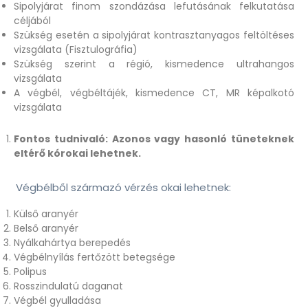
Sipolyjárat finom szondázása lefutásának felkutatása
céljából
Szükség esetén a sipolyjárat kontrasztanyagos feltöltéses
vizsgálata (Fisztulográfia)
Szükség szerint a régió, kismedence ultrahangos
vizsgálata
A végbél, végbéltájék, kismedence CT, MR képalkotó
vizsgálata
Fontos tudnivaló: Azonos vagy hasonló tüneteknek
eltérő kórokai lehetnek.
Végbélből származó vérzés okai lehetnek:
Külső aranyér
Belső aranyér
Nyálkahártya berepedés
Végbélnyílás fertőzött betegsége
Polipus
Rosszindulatú daganat
Végbél gyulladása