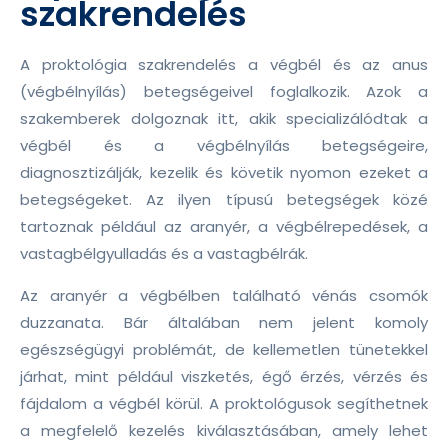
szakrendelés
A proktológia szakrendelés a végbél és az anus
(végbélnyílás) betegségeivel foglalkozik. Azok a
szakemberek dolgoznak itt, akik specializálódtak a
végbél és a végbélnyílás betegségeire,
diagnosztizálják, kezelik és követik nyomon ezeket a
betegségeket. Az ilyen típusú betegségek közé
tartoznak például az aranyér, a végbélrepedések, a
vastagbélgyulladás és a vastagbélrák.
Az aranyér a végbélben található vénás csomók
duzzanata. Bár általában nem jelent komoly
egészségügyi problémát, de kellemetlen tünetekkel
járhat, mint például viszketés, égő érzés, vérzés és
fájdalom a végbél körül. A proktológusok segíthetnek
a megfelelő kezelés kiválasztásában, amely lehet