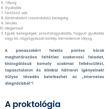
Tályog
Gyulladás
Fertőzött seb
Előrehaladott rosszindulatú betegség
Sérülés
Idegentest
Egyéb betegségek: prosztatagyulladás, húgyuti gyulladás
vagy kő, nőgyógyászati kórkép, kismedencei tályog
A panaszokért felelős pontos kórok
meghatározása feltétlen szakorvosi feladat,
kivizsgálásuk komoly szakmai felkészülést,
tapasztalatot és klinikai hátteret igényelnek!
Súlyos tévedés keletkezhet az „internetes
diagnózisból”!
A proktológia