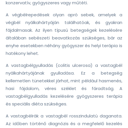
konzervatív, gyógyszeres vagy műtéti.
A végbélrepedések olyan apró sebek, amelyek a
végbél nyálkahártyáján találhatóak, és gyakran
fájdalmasak. Az ilyen típusú betegségek kezelésére
általában sebészeti beavatkozás szükséges, bár az
enyhe esetekben néhány gyógyszer és helyi terápia is
hatékony lehet.
A vastagbélgyulladás (colitis ulcerosa) a vastagbél
nyálkahártyájának gyulladása. Ez a betegség
kellemetlen tünetekkel járhat, mint például hasmenés,
hasi fájdalom, véres széklet és fáradtság. A
vastagbélgyulladás kezelésére gyógyszeres terápia
és speciális diéta szükséges.
A vastagbélrák a vastagbél rosszindulatú daganata.
Az időben történő diagnózis és a megfelelő kezelés