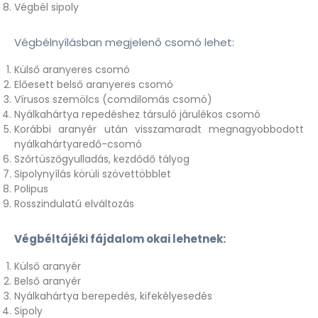
Végbél sipoly
Végbélnyílásban megjelenő csomó lehet:
Külső aranyeres csomó
Előesett belső aranyeres csomó
Vírusos szemölcs (comdilomás csomó)
Nyálkahártya repedéshez társuló járulékos csomó
Korábbi aranyér után visszamaradt megnagyobbodott
nyálkahártyaredő-csomó
Szőrtüszőgyulladás, kezdődő tályog
Sipolynyílás körüli szövettöbblet
Polipus
Rosszindulatú elváltozás
Végbéltájéki fájdalom okai lehetnek:
Külső aranyér
Belső aranyér
Nyálkahártya berepedés, kifekélyesedés
Sipoly