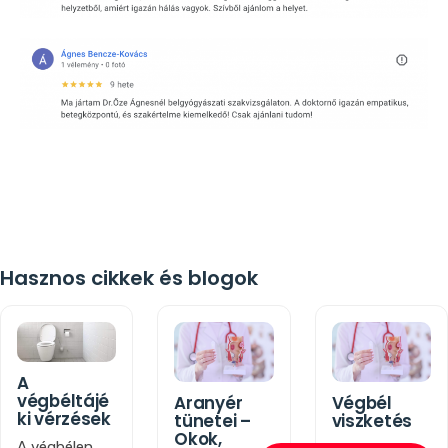
Hasznos cikkek és blogok
A
végbéltájé
Aranyér
Végbél
ki vérzések
tünetei –
viszketés
Okok,
A végbélen