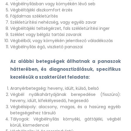
Végbélnyílásban vagy környékén lévő seb
Végbéltájéki diszkomfort érzés
Fájdalmas székletürítés
Székletürítési nehézség, vagy egyéb zavar
Végbéltájéki teltségérzet, fals székletürítési inger
Széklet vagy bélgáz tartási zavarok
Végbélből, vagy környékén jelentkező váladékozás
Végbélnyílás égő, viszkető panaszai
Az alábbi betegségek állhatnak a panaszok
hátterében, és diagnosztizálásuk, specifikus
kezelésük a szakterület feladata:
Aranyérbetegség: heveny, idült, külső, belső
Végbél nyálkahártyájának berepedése (fisszúra):
heveny, idült, kifekélyesedő, hegesedő
Végbélsipoly: alacsony, magas, és a hasüreg egyéb
betegségeihez társuló
Tályogok: Végbélnyílás környéki, gáttájéki, végbél
körüli, kismedencei