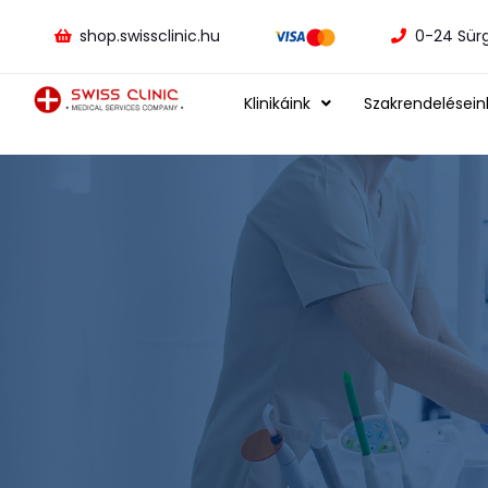
shop.swissclinic.hu
0-24 Sür
Klinikáink
Szakrendelésein