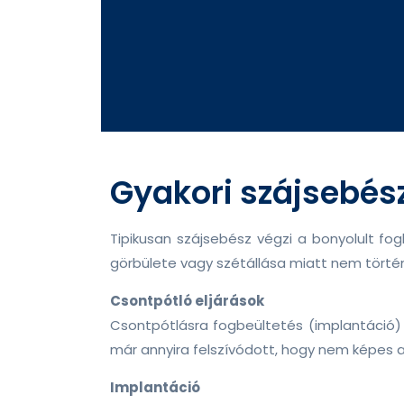
Gyakori szájsebés
Tipikusan szájsebész végzi a bonyolult fo
görbülete vagy szétállása miatt nem törté
Csontpótló eljárások
Csontpótlásra fogbeültetés (implantáció) 
már annyira felszívódott, hogy nem képes 
Implantáció