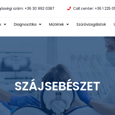
gősségi szám: +36 30 992 0387
Call center: +36 1 225 
k
Diagnosztika
Műtétek
Szűrővizsgálatok
SZÁJSEBÉSZET