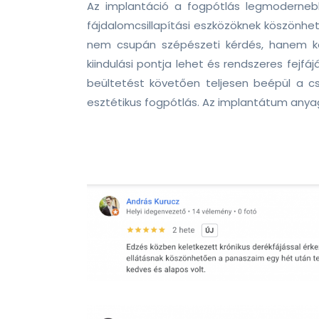
Az implantáció a fogpótlás legmodernebb
fájdalomcsillapítási eszközöknek köszönh
nem csupán szépészeti kérdés, hanem ko
kiindulási pontja lehet és rendszeres fejf
beültetést követően teljesen beépül a cs
esztétikus fogpótlás. Az implantátum anyag