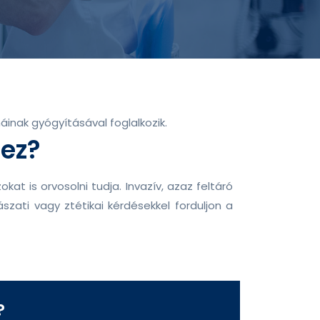
áinak gyógyításával foglalkozik.
hez?
t is orvosolni tudja. Invazív, azaz feltáró
zati vagy ztétikai kérdésekkel forduljon a
?