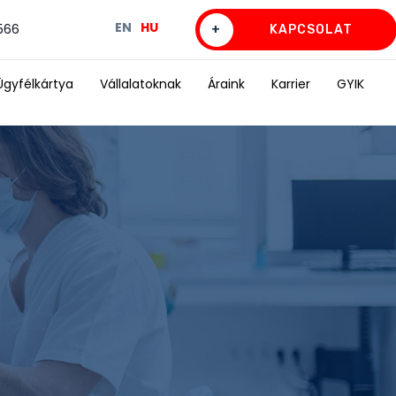
EN
HU
0566
+
KAPCSOLAT
Ügyfélkártya
Vállalatoknak
Áraink
Karrier
GYIK