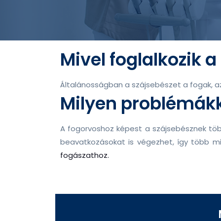
Mivel foglalkozik 
Általánosságban a szájsebészet a fogak, az 
Milyen problémákk
A fogorvoshoz képest a szájsebésznek több 
beavatkozásokat is végezhet, így több min
fogászathoz.