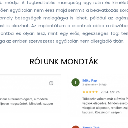
 módja. A fogbeültetés manapság egy rutin és kímélete
etően egyáltalán nem érez majd semmit a beavatkozás sorá
moly betegségek melegágya is lehet, például az egész 
ájást is okozhat. Az implantátum a csontnak abba a részébe k
ontba és olyan lesz, mint egy erős, egészséges fog: terh
a az emberi szervezetet egyáltalán nem allergizáló titán.
RÓLUNK MONDTÁK