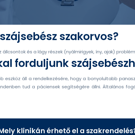
a szájsebész szakorvos?
állcsontok és a lágy részek (nyálmirigyek, íny, ajak) problém
al forduljunk szájsebész
eszköz áll a rendelkezésére, hogy a bonyolultabb panaszoka
denben tud a páciensek segítségére állni. Általános fogás
Mely klinikán érhető el a szakrendelés