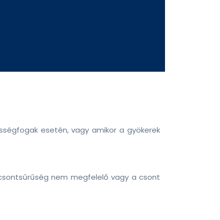
sességfogak esetén, vagy amikor a gyökerek
 a csontsűrűség nem megfelelő vagy a csont