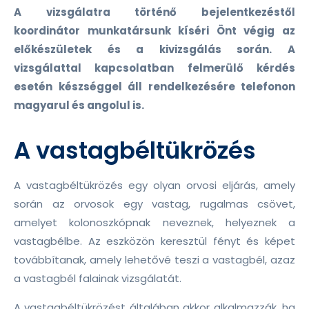
A vizsgálatra történő bejelentkezéstől
koordinátor munkatársunk kíséri Önt végig az
előkészületek és a kivizsgálás során. A
vizsgálattal kapcsolatban felmerülő kérdés
esetén készséggel áll rendelkezésére telefonon
magyarul és angolul is.
A vastagbéltükrözés
A vastagbéltükrözés egy olyan orvosi eljárás, amely
során az orvosok egy vastag, rugalmas csövet,
amelyet kolonoszkópnak neveznek, helyeznek a
vastagbélbe. Az eszközön keresztül fényt és képet
továbbítanak, amely lehetővé teszi a vastagbél, azaz
a vastagbél falainak vizsgálatát.
A vastagbéltükrözést általában akkor alkalmazzák, ha