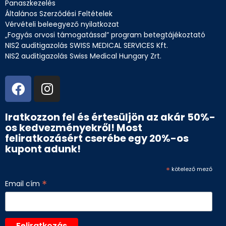
Panaszkezelés
Általános Szerződési Feltételek
Vérvételi beleegyező nyilatkozat
„Fogyás orvosi támogatással” program betegtájékoztató
NIS2 auditigazolás SWISS MEDICAL SERVICES Kft.
NIS2 auditigazolás Swiss Medical Hungary Zrt.
Iratkozzon fel és értesüljön az akár 50%-
os kedvezményekről! Most
feliratkozásért cserébe egy 20%-os
kupont adunk!
*
kötelező mező
*
Email cím