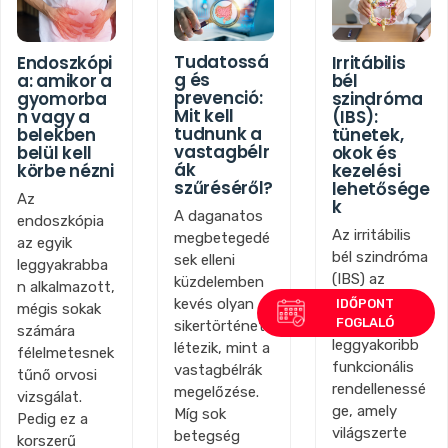
Tudatossá
Endoszkópi
Irritábilis
g és
a: amikor a
bél
prevenció:
gyomorba
szindróma
Mit kell
n vagy a
(IBS):
tudnunk a
belekben
tünetek,
vastagbélr
belül kell
okok és
ák
körbe nézni
kezelési
szűréséről?
lehetősége
Az
k
A daganatos
endoszkópia
Az irritábilis
megbetegedé
az egyik
bél szindróma
sek elleni
leggyakrabba
(IBS) az
küzdelemben
n alkalmazott,
emésztőrend
kevés olyan
mégis sokak
szer egyik
sikertörténet
számára
leggyakoribb
létezik, mint a
félelmetesnek
funkcionális
vastagbélrák
tűnő orvosi
rendellenessé
megelőzése.
vizsgálat.
ge, amely
Míg sok
Pedig ez a
világszerte
betegség
korszerű