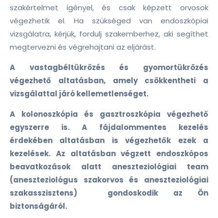
szakértelmet igényel, és csak képzett orvosok
végezhetik el. Ha szükséged van endoszkópiai
vizsgálatra, kérjük, fordulj szakemberhez, aki segíthet
megtervezni és végrehajtani az eljárást.
A vastagbéltükrözés és gyomortükrözés
végezhető altatásban, amely csökkentheti a
vizsgálattal járó kellemetlenséget.
A kolonoszkópia és gasztroszkópia végezhető
egyszerre is. A fájdalommentes kezelés
érdekében altatásban is végezhetők ezek a
kezelések. Az altatásban végzett endoszkópos
beavatkozások alatt aneszteziológiai team
(aneszteziológus szakorvos és aneszteziológiai
szakasszisztens) gondoskodik az Ön
biztonságáról.