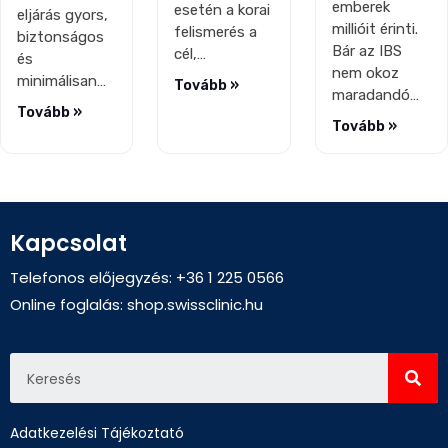
emberek
esetén a korai
eljárás gyors,
millióit érinti.
felismerés a
biztonságos
Bár az IBS
cél,…
és
nem okoz
minimálisan…
Tovább »
maradandó…
Tovább »
Tovább »
Kapcsolat
Telefonos előjegyzés: +36 1 225 0566
Online foglalás:
shop.swissclinic.hu
Adatkezelési Tájékoztató