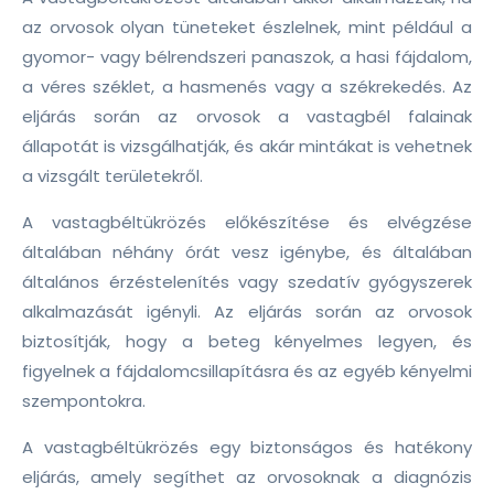
az orvosok olyan tüneteket észlelnek, mint például a
gyomor- vagy bélrendszeri panaszok, a hasi fájdalom,
a véres széklet, a hasmenés vagy a székrekedés. Az
eljárás során az orvosok a vastagbél falainak
állapotát is vizsgálhatják, és akár mintákat is vehetnek
a vizsgált területekről.
A vastagbéltükrözés előkészítése és elvégzése
általában néhány órát vesz igénybe, és általában
általános érzéstelenítés vagy szedatív gyógyszerek
alkalmazását igényli. Az eljárás során az orvosok
biztosítják, hogy a beteg kényelmes legyen, és
figyelnek a fájdalomcsillapításra és az egyéb kényelmi
szempontokra.
A vastagbéltükrözés egy biztonságos és hatékony
eljárás, amely segíthet az orvosoknak a diagnózis