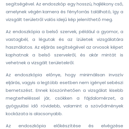
segítségével. Az endoszkóp egy hosszú, hajlékony cső,
amelynek végén kamera és fényforrás található, így a
vizsgált területről valós idejű kép jeleníthető meg.
Az endoszkópia a belső szervek, például a gyomor, a
vastagbél, a légutak és az ízületek vizsgálatára
használatos. Az eljárás segítségével az orvosok képet
kaphatnak a belső szervekről, és akár mintát is
vehetnek a vizsgált területekről.
Az endoszkópia előnye, hogy minimálisan invazív
eljárás, vagyis a legtöbb esetben nem igényel sebészi
bemetszést. Ennek köszönhetően a vizsgálat kisebb
megterheléssel jár, csökken a fájdalomérzet, a
gyógyulási idő rövidebb, valamint a szövődmények
kockázata is alacsonyabb.
Az endoszkópia előkészítése és elvégzése