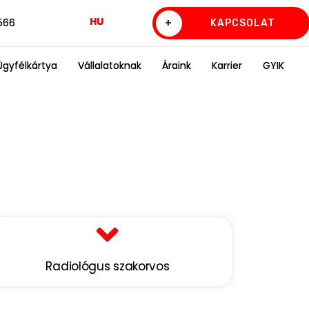
HU
0566
+
KAPCSOLAT
Ügyfélkártya
Vállalatoknak
Áraink
Karrier
GYIK
Radiológus szakorvos