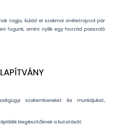
k tagja, küldd el szakmai önéletrajzod pár
sni fogunk, amint nyílik egy hozzád passzoló
ALAPÍTVÁNY
zségügyi szakembereket és munkájukat,
áplálék kiegészítőknek a kutatását.