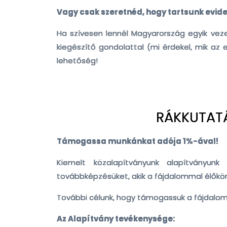
Vagy csak szeretnéd, hogy tartsunk evid
Ha szívesen lennél Magyarország egyik veze
kiegészítő gondolattal (mi érdekel, mik az 
lehetőség!
RÁKKUTATÁ
Támogassa munkánkat adója 1%-ával!
Kiemelt közalapítványunk alapítványu
továbbképzésüket, akik a fájdalommal élőkö
További célunk, hogy támogassuk a fájdalom 
Az Alapítvány tevékenysége: