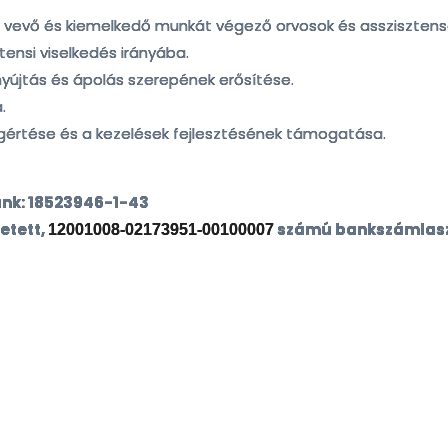
szt vevő és kiemelkedő munkát végező orvosok és assziszte
tensi viselkedés irányába.
nyújtás és ápolás szerepének erősítése.
.
értése és a kezelések fejlesztésének támogatása.
nk: 18523946-1-43
etett,
számú bankszámlaszá
12001008-02173951-00100007