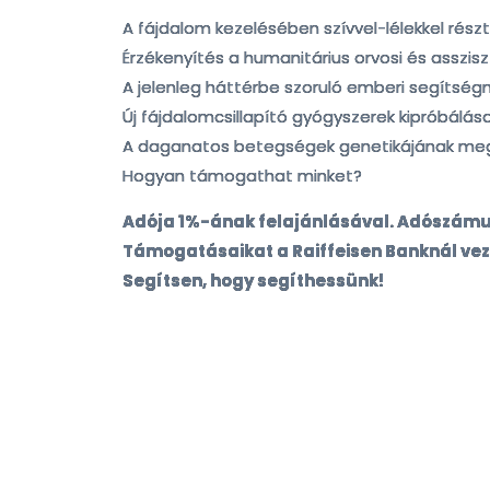
A fájdalom kezelésében szívvel-lélekkel ré
Érzékenyítés a humanitárius orvosi és asszisz
A jelenleg háttérbe szoruló emberi segítség
Új fájdalomcsillapító gyógyszerek kipróbálása
A daganatos betegségek genetikájának meg
Hogyan támogathat minket?
Adója 1%-ának felajánlásával. Adószámu
Támogatásaikat a Raiffeisen Banknál vez
Segítsen, hogy segíthessünk!