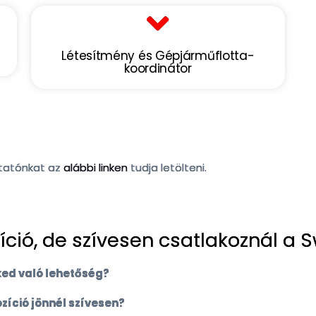
Létesítmény és Gépjárműflotta-
koordinátor
ztatónkat az
alábbi linken
tudja letölteni.
íció, de szívesen csatlakoznál a
ked való lehetőség?
zíció jönnél szívesen?