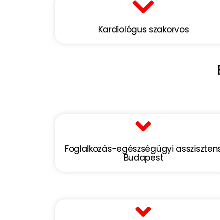
Kardiológus szakorvos
Foglalkozás-egészségügyi assziszten
Budapest