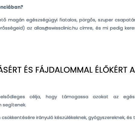
enciában?
tő magán egészségügyi fiatalos, pörgős, szuper csapatána
erősségeid) az allas@swissclinic.hu címre, és mi pedig kere
SÉRT ÉS FÁJDALOMMAL ÉLŐKÉRT 
nk elsődleges célja, hogy támogassa azokat az egés
n segítenek.
csökkentésére irányuló készülékeknek, gyógyszereknek, és t