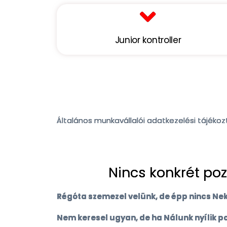
Junior kontroller
Általános munkavállalói adatkezelési tájéko
Nincs konkrét poz
Régóta szemezel velünk, de épp nincs Ne
Nem keresel ugyan, de ha Nálunk nyílik po