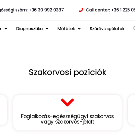
gősségi szám: +36 30 992 0387
Call center: +36 1 225 
k
Diagnosztika
Műtétek
Szűrővizsgálatok
Szakorvosi pozíciók
Foglalkozás-egészségügyi szakorvos
vagy szakorvos-jelölt