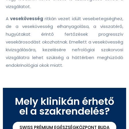
vizsgálatot.
A
vesekövesség
ritkán vezet idült vesebetegséghez,
de a vesekövesség elhanyagolása, a visszatérő,
hugyútakat érintő fertőzések progresszív
vesekárosodást okozhatnak. Emellett a vesekövesség
kivizsgálására, kezelésére nefrológiai szakorvosi
vizsgálatra lehet szükség a háttérben meghúzódó
endokrinológiai okok miatt.
Mely klinikán érhető
el a szakrendelés?
SWISS PRÉMIUM EGÉSZSÉGKÖZPONT BUDA