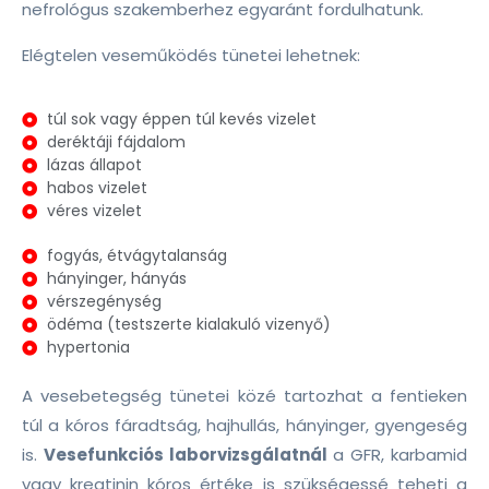
nefrológus szakemberhez egyaránt fordulhatunk.
Elégtelen veseműködés tünetei lehetnek:
túl sok vagy éppen túl kevés vizelet
deréktáji fájdalom
lázas állapot
habos vizelet
véres vizelet
fogyás, étvágytalanság
hányinger, hányás
vérszegénység
ödéma (testszerte kialakuló vizenyő)
hypertonia
A vesebetegség tünetei közé tartozhat a fentieken
túl a kóros fáradtság, hajhullás, hányinger, gyengeség
is.
Vesefunkciós laborvizsgálatnál
a GFR, karbamid
vagy kreatinin kóros értéke is szükségessé teheti a