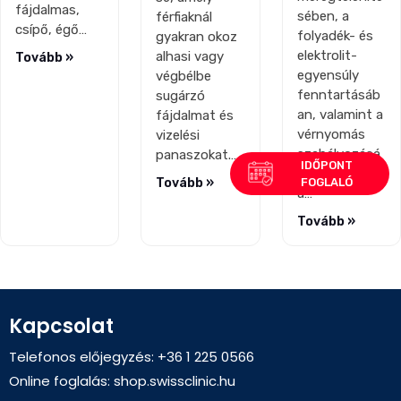
fájdalmas,
sében, a
férfiaknál
csípő, égő…
folyadék- és
gyakran okoz
elektrolit-
alhasi vagy
Tovább »
egyensúly
végbélbe
fenntartásáb
sugárzó
an, valamint a
fájdalmat és
vérnyomás
vizelési
szabályozásá
panaszokat.…
ban. Amikor
Tovább »
a…
Tovább »
Kapcsolat
Telefonos előjegyzés: +36 1 225 0566
Online foglalás:
shop.swissclinic.hu