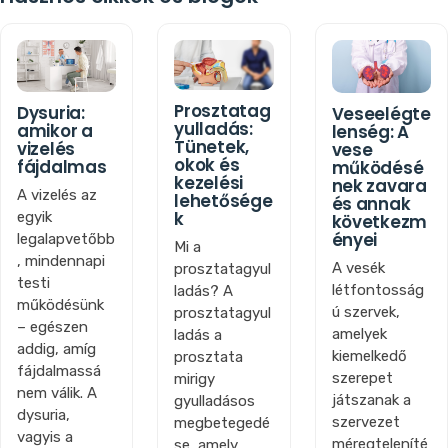
Prosztatag
Dysuria:
Veseelégte
yulladás:
amikor a
lenség: A
Tünetek,
vizelés
vese
okok és
fájdalmas
működésé
kezelési
nek zavara
A vizelés az
lehetősége
és annak
k
egyik
következm
ényei
legalapvetőbb
Mi a
, mindennapi
A vesék
prosztatagyul
testi
létfontosság
ladás? A
működésünk
ú szervek,
prosztatagyul
– egészen
amelyek
ladás a
addig, amíg
kiemelkedő
prosztata
fájdalmassá
szerepet
mirigy
nem válik. A
játszanak a
gyulladásos
dysuria,
szervezet
megbetegedé
vagyis a
méregteleníté
se, amely