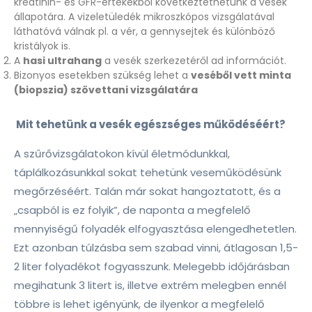
kreatinin- és GFR-értékekből következtethetünk a vesék
állapotára. A vizeletüledék mikroszkópos vizsgálatával
láthatóvá válnak pl. a vér, a gennysejtek és különböző
kristályok is.
A
hasi ultrahang
a vesék szerkezetéről ad információt.
Bizonyos esetekben szükség lehet a
veséből vett minta
(biopszia) szövettani vizsgálatára
Mit tehetünk a vesék egészséges működéséért?
A szűrővizsgálatokon kívül életmódunkkal,
táplálkozásunkkal sokat tehetünk veseműködésünk
megőrzéséért. Talán már sokat hangoztatott, és a
„csapból is ez folyik”, de naponta a megfelelő
mennyiségű folyadék elfogyasztása elengedhetetlen.
Ezt azonban túlzásba sem szabad vinni, átlagosan 1,5-
2 liter folyadékot fogyasszunk. Melegebb időjárásban
megihatunk 3 litert is, illetve extrém melegben ennél
többre is lehet igényünk, de ilyenkor a megfelelő