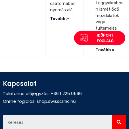
Leggyakrabba
csatornában
n ismétlődő
nyomás alá…
mozdulatok
Tovább »
vagy
túlterhelés
következtébe
n alakul…
Tovább »
Kapcsolat
Telefonos előjegyzés: +36 1 225 0566
Online foglalás:
shop.swissclinic.hu