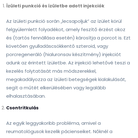
Ízületi punkció és ízületbe adott injekciók
Az ízületi punkció során „lecsapoljuk” az ízület körül
felgyülemlett folyadékot, amely feszítő érzést okoz
és (tartós fennállása esetén) károsítja a porcot is. Ezt
követően gyulladáscsökkentő szteroid, vagy
porcregeneráló (hialuronsav készítmény) injekciót
adunk az érintett ízületbe. Az injekció lehetővé teszi a
kezelés folytatását más módszerekkel,
megakadályozza az ízületi betegségek kialakulását,
segít a műtét elkerülésében vagy legalább
elhalasztásában.
Csontritkulás
Az egyik leggyakoribb probléma, amivel a
reumatológusok kezelik pácienseiket. Nőknél a