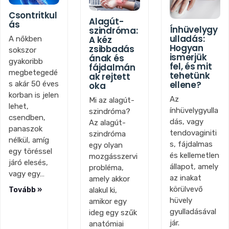
Csontritkul
Alagút-
ás
Ínhüvelygy
szindróma:
ulladás:
A kéz
A nőkben
Hogyan
zsibbadás
sokszor
ismerjük
ának és
gyakoribb
fel, és mit
fájdalmán
megbetegedé
tehetünk
ak rejtett
ellene?
s akár 50 éves
oka
korban is jelen
Az
Mi az alagút-
lehet,
ínhüvelygyulla
szindróma?
csendben,
dás, vagy
Az alagút-
panaszok
tendovaginiti
szindróma
nélkül, amíg
s, fájdalmas
egy olyan
egy töréssel
és kellemetlen
mozgásszervi
járó elesés,
állapot, amely
probléma,
vagy egy…
az inakat
amely akkor
körülvevő
alakul ki,
Tovább »
hüvely
amikor egy
gyulladásával
ideg egy szűk
jár.
anatómiai