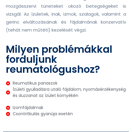
mozgásszervi tüneteket okozó betegségeket is
vizsgál. Az ízületek, inak, izmok, szalagok, valamint a
gerinc elváltozásainak és fájdalmának konzervatív
(tehát nem műtéti) kezelését végzi.
Milyen problémákkal
forduljunk
reumatológushoz?
Reumatikus panaszok
Ízületi gyulladásra utaló fájdalom, nyomásérzékenység
és duzzanat az ízület környékén
Izomfájdalmak
Csontritkulás gyanúja esetén