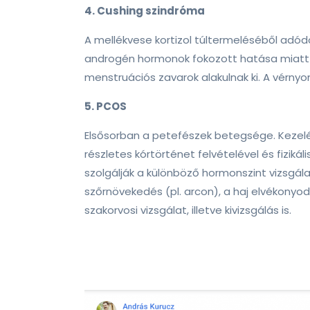
4. Cushing szindróma
A mellékvese kortizol túltermeléséből adód
androgén hormonok fokozott hatása miatt n
menstruációs zavarok alakulnak ki. A vér
5. PCOS
Elsősorban a petefészek betegsége. Kezelés
részletes kórtörténet felvételével és fiziká
szolgálják a különböző hormonszint vizsgála
szőrnövekedés (pl. arcon), a haj elvékonyodá
szakorvosi vizsgálat, illetve kivizsgálás is.