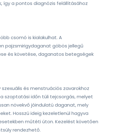
, így a pontos diagnózis felállításához
bb csomó is kialakulhat. A
en pajzsmirigydaganat göbös jellegű
zése és követése, daganatos betegségek
y szexuális és menstruációs zavarokhoz
a szoptatási időn túli tejcsorgás, melyet
 lassan növekvő jóindulatú daganat, mely
eket. Hosszú ideig kezeletlenül hagyva
 esetekben műtéti úton. Kezelést követően
estsúly rendezhető.