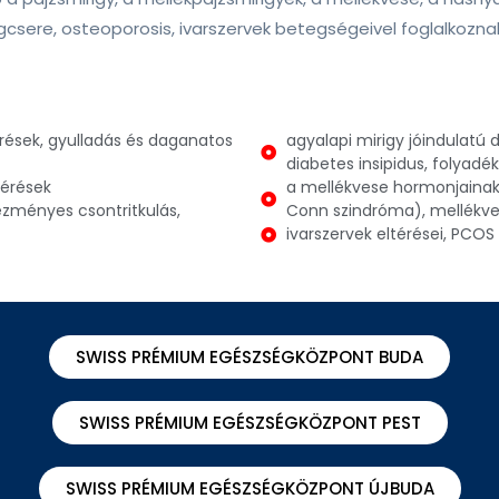
gcsere, osteoporosis, ivarszervek betegségeivel foglalkozna
érések, gyulladás és daganatos
agyalapi mirigy jóindulatú
diabetes insipidus, folyadé
térések
a mellékvese hormonjainak 
zményes csontritkulás,
Conn szindróma), mellékv
ivarszervek eltérései, PCOS
SWISS PRÉMIUM EGÉSZSÉGKÖZPONT BUDA
SWISS PRÉMIUM EGÉSZSÉGKÖZPONT PEST
SWISS PRÉMIUM EGÉSZSÉGKÖZPONT ÚJBUDA