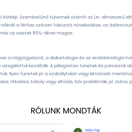
ó kórkép. Szembetűnő tünetnek számít az ún. almaszerű elhíz
őknél a férfias szőrzet fokozott növekedése, az ádámcsutk
nyomás az esetek 85%-ában magas.
e a nőgyógyászat, a diabetologia és az endokrinológia határ
lis vizsgálattal kezdődik. A jellegzetes tünetek és panaszok
tok. Ilyen tünetek pl. a szabálytalan vagy kimaradó menstru
sa, ritkulása, túlsúly vagy elhízás, bőr problémák, pl. zsír
RÓLUNK MONDTÁK