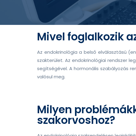
Mivel foglalkozik 
Az endokrinológia a belső elválasztású (e
szakterület. Az endokrinológiai rendszer
segítségével. A hormonális szabályozás ren
valósul meg.
Milyen problémákk
szakorvoshoz?
Az endokrinológia szakrendelésen leginkább 