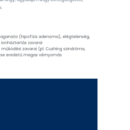
k.
 daganata (hipofízis adenoma), elégtelenség,
k ionháztartás zavarai
működési zavarai (pl. Cushing szindróma,
ese eredetű magas vérnyomás