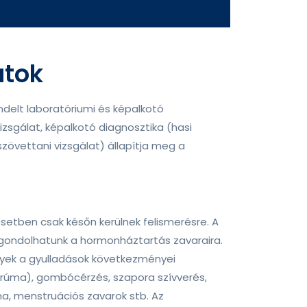
atok
ndelt laboratóriumi és képalkotó
izsgálat, képalkotó diagnosztika (hasi
 szövettani vizsgálat) állapítja meg a
setben csak későn kerülnek felismerésre. A
 gondolhatunk a hormonháztartás zavaraira.
lyek a gyulladások következményei
trúma), gombócérzés, szapora szívverés,
a, menstruációs zavarok stb. Az