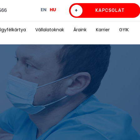
EN
HU
0566
+
KAPCSOLAT
Ügyfélkártya
Vállalatoknak
Áraink
Karrier
GYIK