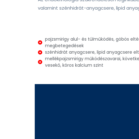
valamint szénhidrát-anyagcsere, lipid anya
pajzsmirigy alul- és túlműködés, göbös elt
megbetegedések
szénhidrát anyagcsere, lipid anyagcsere el
mellékpajzsmirigy működészavarai, követke
vesekő, kóros kalcium szint