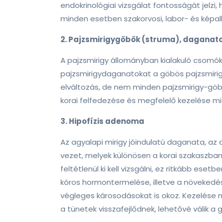
endokrinológiai vizsgálat fontosságát jelzi,
minden esetben szakorvosi, labor- és képal
2. Pajzsmirigygöbök (struma), daganat
A pajzsmirigy állományban kialakuló csomók
pajzsmirigydaganatokat a göbös pajzsmirig
elváltozás, de nem minden pajzsmirigy-gö
korai felfedezése és megfelelő kezelése mi
3. Hipofízis adenoma
Az agyalapi mirigy jóindulatú daganata, az
vezet, melyek különösen a korai szakaszban 
feltétlenül ki kell vizsgálni, ez ritkább ese
kóros hormontermelése, illetve a növekedés
végleges károsodásokat is okoz. Kezelése 
a tünetek visszafejlődnek, lehetővé válik a g