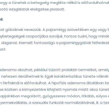
 hogy a tünetek a betegség megléte nélkül is előfordulhatnak
kotó vizsgálatok elvégzése javasolt.
ok
at göböknek nevezzük. A pajzsmirigy szövetében egy vagy tö
ybetegségek csoportjába soroljuk. Fontos tudni, hogy mind
b daganat. Kiemelt fontosságú a pajzsmirigygöbök felfede
att.
 adenoma okozhat, például túlzott prolaktin termelést, amel
nehezen derülhetnek ki. Egyik karakterisztikus tünete nőknél 
tben férfiaknál is előfordulhat. A hipofízis adenoma általában
e közben a környezetére kifejtett nyomás miatt okoz tünet
napjainkban megoldott, gyógyszeres módon, ritkább, súlyos
yermekvállalás, a szexuális funkciók normalizálódnak, ill. a t