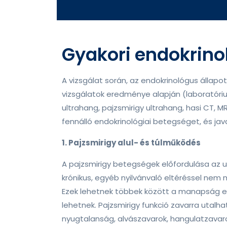
Gyakori endokrino
A vizsgálat során, az endokrinológus állapo
vizsgálatok eredménye alapján (laboratórium
ultrahang, pajzsmirigy ultrahang, hasi CT, MR
fennálló endokrinológiai betegséget, és jav
1. Pajzsmirigy alul- és túlműködés
A pajzsmirigy betegségek előfordulása az u
krónikus, egyéb nyilvánvaló eltéréssel ne
Ezek lehetnek többek között a manapság eg
lehetnek. Pajzsmirigy funkció zavarra uta
nyugtalanság, alvászavarok, hangulatzavar