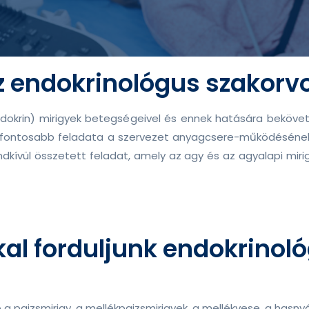
az endokrinológus szakorv
ndokrin) mirigyek betegségeivel és ennek hatására bekövet
 legfontosabb feladata a szervezet anyagcsere-működésén
dkívül összetett feladat, amely az agy és az agyalapi mir
al forduljunk endokrinol
a pajzsmirigy, a mellékpajzsmirigyek, a mellékvese, a hasnyá