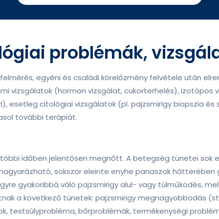
lógiai problémák, vizsgál
tfelmérés, egyéni és családi kórelőzmény felvétele után elre
i vizsgálatok (hormon vizsgálat, cukorterhelés), izotópos v
I), esetleg citológiai vizsgálatok (pl. pajzsmirigy biopszia és
asol további terápiát.
tóbbi időben jelentősen megnőtt. A betegség tünetei sok e
m magyarázható, sokszor eleinte enyhe panaszok hátterében
yre gyakoribbá váló pajzsmirigy alul- vagy túlműködés, me
lhatnak a következő tünetek: pajzsmirigy megnagyobbodás (s
ok, testsúlyprobléma, bőrproblémák, termékenységi problém