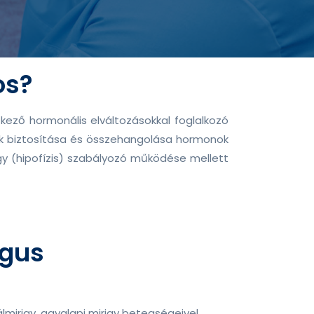
os?
kező hormonális elváltozásokkal foglalkozó
ek biztosítása és összehangolása hormonok
igy (hipofízis) szabályozó működése mellett
ógus
lmirigy, agyalapi mirigy betegségeivel,