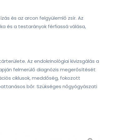
ás és az arcon felgyülemlő zsír. Az
a és a testarányok férfiassá válása,
területe. Az endokrinológiai kivizsgálás a
 alapján felmerülő diagnózis megerősítését
ációs ciklusok, meddőség, fokozott
os, pattanásos bőr. Szükséges nőgyógyászati