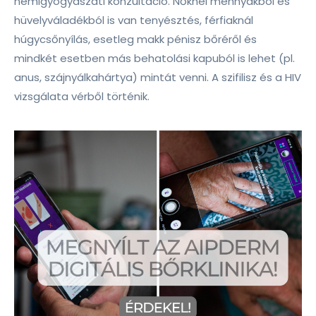
nemigyógyászati konzultáció. Nőknél méhnyakból és
hüvelyváladékból is van tenyésztés, férfiaknál
húgycsőnyílás, esetleg makk pénisz bőréről és
mindkét esetben más behatolási kapuból is lehet (pl.
anus, szájnyálkahártya) mintát venni. A szifilisz és a HIV
vizsgálata vérből történik.