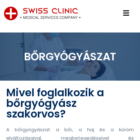
BŐRGYÓGYÁSZAT
Mivel foglalkozik a
bőrgyógyász
szakorvos?
A bőrgyógyászat a bőr, a haj és a köröm
elváltozásaival, megbetegedéseivel és