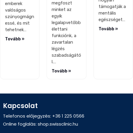
hogyan
megfoszt
emberek
támogatják a
minket az
valóságos
mentális
egyik
szúnyogmágn
egészséget…
legalapvetőbb
essé, és mit
élettani
Tovább »
tehetnek…
funkciónk, a
Tovább »
zavartalan
légzés
szabadságátó
l.…
Tovább »
Kapcsolat
Telefonos előjegyzés: +36 1 225 0566
Online foglalás:
shop.swissclinic.hu