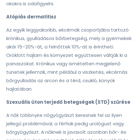
okokra is odafigyelni.
Atópiás dermatitisz
Az egyik leggyakoribb, ekcémák csoportjába tartozó
krónikus, gyulladásos bőrbetegség, mely a gyermekek
akár 15–20%-át, a felnőttek 10%-át is érintheti.
Öröklött hajlam és környezet együttesen váltják ki a
panaszokat. Krónikus vagy ismételten megjelenő
tünetek jellemzik, mint például a viszketés, ekcémás
bőrgyulladás az arcon és a térd, csukló, könyök
hajlatában.
Szexuális úton terjedő betegségek (STD) szűrése
A nők többnyire nőgyógyászt keresnek fel az ilyen
jellegű problémával, a férfiak pedig urológust vagy
bőrgyógyászt. A nőknek is javasolt azonban bőr- és