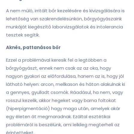
A nem múló, irritált bőr kezelésére és kivizsgálására is
lehetőség van szakrendelésünkön, bőrgyógyászaink
munkáját kiegészítő laborvizsgálatok és intolerancia
tesztek segítik.
Aknés, pattanásos bőr
Ezzel a problémával keresik fel a legtöbben a
bőrgyógyászt, ennek nem csak az az oka, hogy
nagyon gyakori az előfordulása, hanem az is, hogy jól
látható helyen: arcon, mellkason és háton alakulnak ki
a gennyes, gyulladt csomók. Ráadásul, ha nem, vagy
rosszul kezelik, akkor hegeket vagy barna foltokat
(hiperpigmentáció) hagy maga után, amelyek akár
egy életen át megmaradnak. Ezáltal esztétikai
problémáról is beszélünk, ami lelkileg megterheli az
érintetteket.