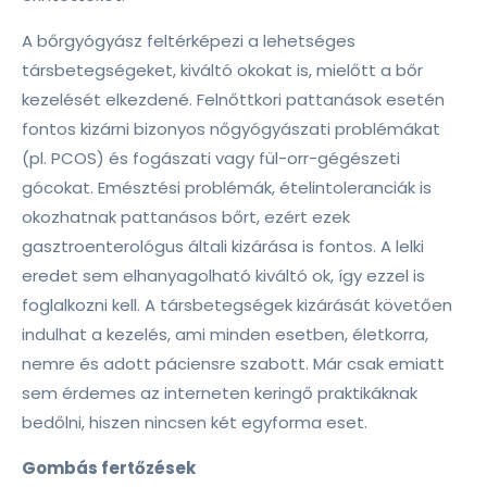
A bőrgyógyász feltérképezi a lehetséges
társbetegségeket, kiváltó okokat is, mielőtt a bőr
kezelését elkezdené. Felnőttkori pattanások esetén
fontos kizárni bizonyos nőgyógyászati problémákat
(pl. PCOS) és fogászati vagy fül-orr-gégészeti
gócokat. Emésztési problémák, ételintoleranciák is
okozhatnak pattanásos bőrt, ezért ezek
gasztroenterológus általi kizárása is fontos. A lelki
eredet sem elhanyagolható kiváltó ok, így ezzel is
foglalkozni kell. A társbetegségek kizárását követően
indulhat a kezelés, ami minden esetben, életkorra,
nemre és adott páciensre szabott. Már csak emiatt
sem érdemes az interneten keringő praktikáknak
bedőlni, hiszen nincsen két egyforma eset.
Gombás fertőzések