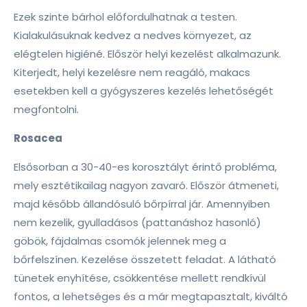
Ezek szinte bárhol előfordulhatnak a testen.
Kialakulásuknak kedvez a nedves környezet, az
elégtelen higiéné. Először helyi kezelést alkalmazunk.
Kiterjedt, helyi kezelésre nem reagáló, makacs
esetekben kell a gyógyszeres kezelés lehetőségét
megfontolni.
Rosacea
Elsősorban a 30-40-es korosztályt érintő probléma,
mely esztétikailag nagyon zavaró. Először átmeneti,
majd később állandósuló bőrpírral jár. Amennyiben
nem kezelik, gyulladásos (pattanáshoz hasonló)
göbök, fájdalmas csomók jelennek meg a
bőrfelszínen. Kezelése összetett feladat. A látható
tünetek enyhítése, csökkentése mellett rendkívül
fontos, a lehetséges és a már megtapasztalt, kiváltó