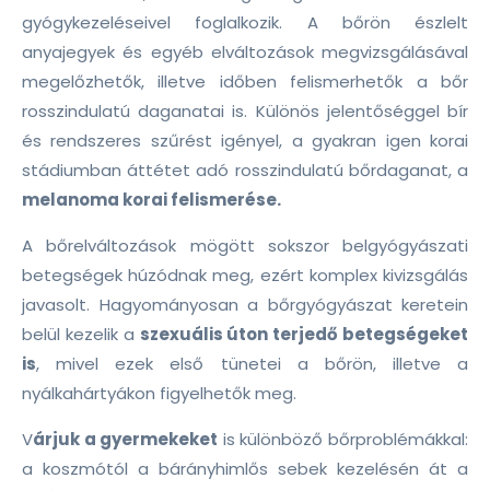
gyógykezeléseivel foglalkozik. A bőrön észlelt
anyajegyek és egyéb elváltozások megvizsgálásával
megelőzhetők, illetve időben felismerhetők a bőr
rosszindulatú daganatai is. Különös jelentőséggel bír
és rendszeres szűrést igényel, a gyakran igen korai
stádiumban áttétet adó rosszindulatú bőrdaganat, a
melanoma korai felismerése.
A bőrelváltozások mögött sokszor belgyógyászati
betegségek húzódnak meg, ezért komplex kivizsgálás
javasolt. Hagyományosan a bőrgyógyászat keretein
belül kezelik a
szexuális úton terjedő betegségeket
is
, mivel ezek első tünetei a bőrön, illetve a
nyálkahártyákon figyelhetők meg.
V
árjuk a gyermekeket
is különböző bőrproblémákkal:
a koszmótól a bárányhimlős sebek kezelésén át a