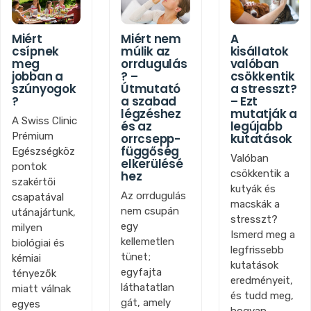
Miért
Miért nem
A
csípnek
múlik az
kisállatok
meg
orrdugulás
valóban
jobban a
? –
csökkentik
szúnyogok
Útmutató
a stresszt?
?
a szabad
– Ezt
légzéshez
mutatják a
A Swiss Clinic
és az
legújabb
Prémium
orrcsepp-
kutatások
függőség
Egészségköz
Valóban
elkerülésé
pontok
csökkentik a
hez
szakértői
kutyák és
Az orrdugulás
csapatával
macskák a
nem csupán
utánajártunk,
stresszt?
egy
milyen
Ismerd meg a
kellemetlen
biológiai és
legfrissebb
tünet;
kémiai
kutatások
egyfajta
tényezők
eredményeit,
láthatatlan
miatt válnak
és tudd meg,
gát, amely
egyes