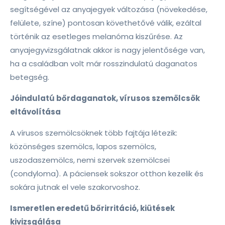
segítségével az anyajegyek változása (növekedése,
felülete, színe) pontosan követhetővé válik, ezáltal
történik az esetleges melanóma kiszűrése. Az
anyajegyvizsgálatnak akkor is nagy jelentősége van,
ha a családban volt már rosszindulatú daganatos
betegség.
Jóindulatú bőrdaganatok, vírusos szemölcsök
eltávolítása
A vírusos szemölcsöknek több fajtája létezik:
közönséges szemölcs, lapos szemölcs,
uszodaszemölcs, nemi szervek szemölcsei
(condyloma). A páciensek sokszor otthon kezelik és
sokára jutnak el vele szakorvoshoz.
Ismeretlen eredetű bőrirritáció, kiütések
kivizsgálása