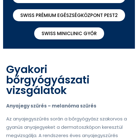
SWISS PRÉMIUM EGÉSZSÉGKÖZPONT PEST2
SWISS MINICLINIC GYŐR
Gyakori
bőrgyógyászati
vizsgálatok
Anyajegy szűrés – melanóma szűrés
Az anyajegyszűrés során a bőrgyógyász szakorvos a
gyanús anyajegyeket a dermatoszkópon keresztül
megvizsgálja. A rendszeres éves anyajegyszűrés