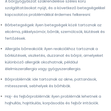
A bőrgyógyászat szakrendelése széles körű
szolgáltatásokat nyújt, és a következő betegségekkel
kapcsolatos problémákkal érdemes felkeresni:
Bőrbetegségek: ilyen betegségek közé tartoznak az
ekcéma, pikkelysömör, bőrrák, szemölcsök, kiütések és
fertőzések.
Allergiás bőrreakciók: ilyen reakciókhoz tartoznak a
bőrkiütések, viszketés, duzzanat és bőrpír, amelyeket
különböző allergiák okozhatnak, például
élelmiszerallergia vagy gyógyszerallergia.
Bőrproblémák: ide tartoznak az akne, pattanások,
mitesszerek, sebhelyek és bőrhibák.
Haj- és fejbőrproblémák: ilyen problémák lehetnek a
hajhullás, hajritkulás, korpásodás és fejbőr irritációk.