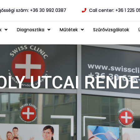
gősségi szám: +36 30 992 0387
Call center: +36 1 225 
k
Diagnosztika
Műtétek
Szűrővizsgálatok
OLY UTCAI REND