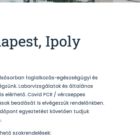
apest, Ipoly
elsősorban foglalkozás-egészségügyi és
égzünk. Laborvizsgálatok és általános
is elérhető. Covid PCR / vércseppes
tások beadását is elvégezzük rendelőnkben.
 időpont egyeztetést követően tudjuk
.
rhető szakrendelések: