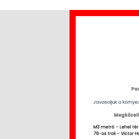
Par
Javasoljuk a környe
Megközelí
M3 metró – Lehel tér
76-os troli – Victor 