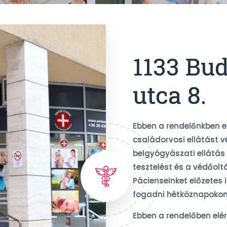
1133 Bud
utca 8.
Ebben a rendelőnkben 
családorvosi ellátást v
belgyógyászati ellátás 
tesztelést és a védőol
Pácienseinket előzetes
fogadni hétköznapokon
Ebben a rendelőben elé