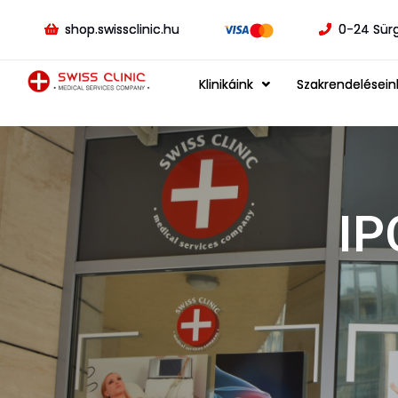
shop.swissclinic.hu
0-24 Sür
Klinikáink
Szakrendelésein
IP