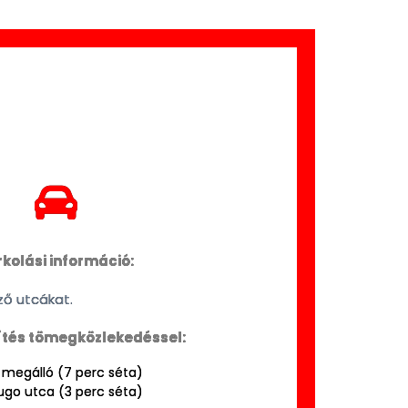
kolási információ:
ző utcákat.
tés tömegközlekedéssel:
 megálló (7 perc séta)
Hugo utca (3 perc séta)