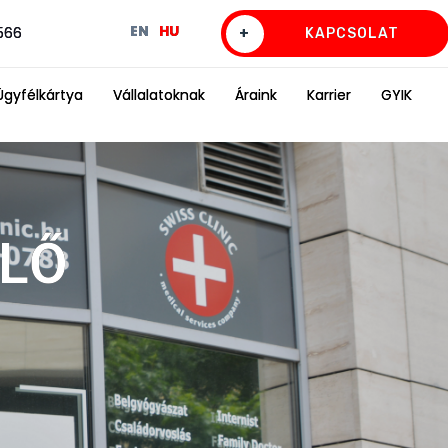
EN
HU
0566
+
KAPCSOLAT
Ügyfélkártya
Vállalatoknak
Áraink
Karrier
GYIK
ELŐ