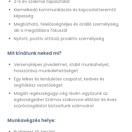
3-5 év szakmai tapasztalat
Kiemelkedő kommunikációs és kapcsolatteremtő
képesség
Megbízható, felelősségteljes és önálló személyiség,
aki a megoldásra fókuszál
Nyitott, pozitív attitűd, proaktív személyiség
Mit kínálunk neked mi?
Versenyképes jövedelmet, stabil munkahelyet,
hosszútávú munkalehetőséget
Egy lelkes és lendületes csapatot, kedves és
segítőkész vezetőséget
Magán-egészségügyi cég révén vigyázunk az
egészségedre! Számos szakorvosi ellátást és éves
szűrővizsgálatot biztosítunk számodra!
Munkavégzés helye:
Budapest XII. kerület