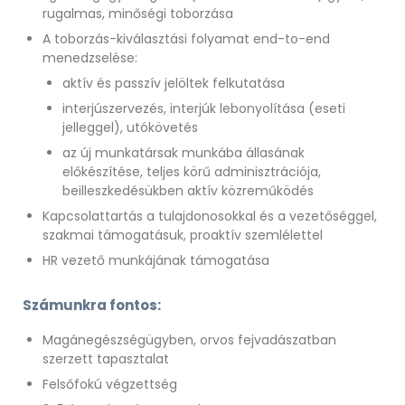
rugalmas, minőségi toborzása
A toborzás-kiválasztási folyamat end-to-end
menedzselése:
aktív és passzív jelöltek felkutatása
interjúszervezés, interjúk lebonyolítása (eseti
jelleggel), utókövetés
az új munkatársak munkába állasának
előkészítése, teljes körű adminisztrációja,
beilleszkedésükben aktív közreműködés
Kapcsolattartás a tulajdonosokkal és a vezetőséggel,
szakmai támogatásuk, proaktív szemlélettel
HR vezető munkájának támogatása
Számunkra fontos:
Magánegészségügyben, orvos fejvadászatban
szerzett tapasztalat
Felsőfokú végzettség