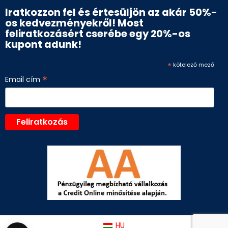
Iratkozzon fel és értesüljön az akár 50%-
os kedvezményekről! Most
feliratkozásért cserébe egy 20%-os
kupont adunk!
*
kötelező mező
*
Email cím
HU