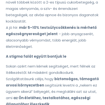
növeli többek között a 2-es típusú cukorbetegség, a
magas vérnyomás, a szív- és érrendszeri
betegségek, az alvási apnoe és bizonyos daganatok
kockázatát.
A jó hír:
már 5–10% testsúlycsökkenés is mérhető
egészségnyereséget jelent
– jobb anyagcserét,
alacsonyabb vérnyomást, több energiát, jobb
életminőséget.
A stigma falát együtt bontjuk le
Sokan azért nem kérnek segítséget, mert félnek az
ítélkezéstől. Mi másként gondolkodunk.
Szolgáltatásunk célja, hogy
biztonságos, támogató
orvosi környezetben
segítsünk levetni a „nekem ez
úgysem sikerül” bélyegét, és megtalálni azt az utat,
ami
az Ön életéhez, testalkatához, egészségi
állapotához illeszkedik
.