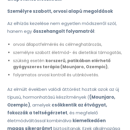
Személyre szabott, orvosi alapú megoldások
Az elhízás kezelése nem egyetlen módszerről szól,
hanem egy
összehangolt folyamatról
:
orvosi állapotfelmérés és célmeghatározás,
személyre szabott életmód- és dietetikai támogatás,
szükség esetén
korszerű, patikában elérhető
gyógyszeres terápia (Mounjaro, Ozempic)
,
folyamatos orvosi kontroll és utánkövetés.
Az elmúlt években valódi áttörést hoztak azok az új
típusú, hormonhatású készítmények (
(Mounjaro,
Ozempic)
, amelyek
csökkentik az étvágyat,
fokozzák a teltségérzetet
, és megfelelő
életmódváltással kombinálva
kiemelkedően
magas sikerarányt
biztosítanak. Ezek alkalmazása