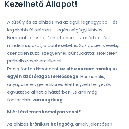
Kezelhető Állapot!
A túlsúly és az elhízás ma az egyik legnagyobb – és
leginkább félreértett – egészségügyi kihívás.
Nemcsak a testet érinti, hanem az önértékelést, a
mindennapokat, a döntéseket is. Sok páciens évekig
csendben küzd: szégyennel, bűntudattal, sikertelen
próbálkozások emlékével.
Pedig fontos kimondani:
az elhízás nem mindig az
egyén kizárólagos felelőssége
. Hormonális,
anyagcsere-, genetikai és élethelyzeti tényezők
együttese állhat a háttérben. És ami még
fontosabb:
van segítség
.
Miért érdemes komolyan venni?
Az elhízás
krónikus betegség
, amely jelentősen