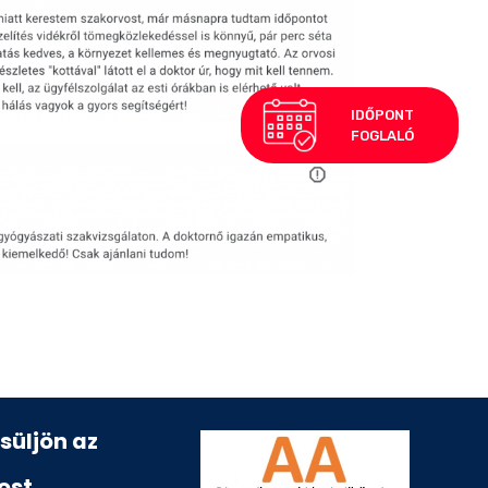
esüljön az
ost