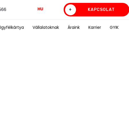
HU
0566
+
KAPCSOLAT
Ügyfélkártya
Vállalatoknak
Áraink
Karrier
GYIK