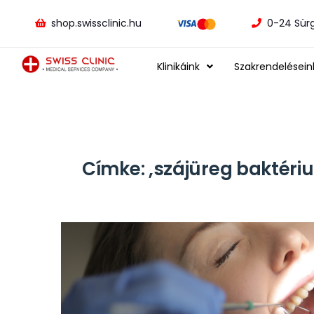
shop.swissclinic.hu
0-24 Sür
Klinikáink
Szakrendelésein
Címke:
,szájüreg baktér