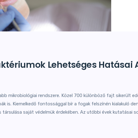
aktériumok Lehetséges Hatásai A
abb mikrobiológiai rendszere. Közel 700 különböző fajt sikerült e
 is. Kiemelkedő fontossággal bír a fogak felszínén kialakuló dent
 társulása saját védelmük érdekében. Az utóbbi évek kutatásai sor