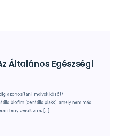
z Általános Egészségi
ddig azonosítani, melyek között
ális biofilm (dentális plakk), amely nem más,
án fény derült arra, […]