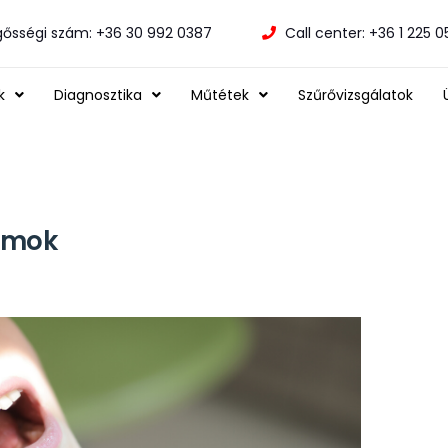
gősségi szám: +36 30 992 0387
Call center: +36 1 225 
k
Diagnosztika
Műtétek
Szűrővizsgálatok
iumok