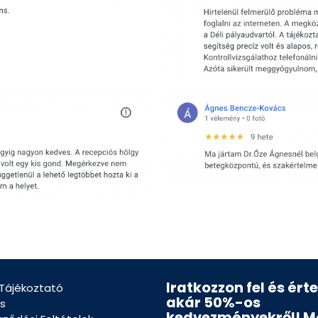
Iratkozzon fel és ért
 Tájékoztató
akár 50%-os
s
kedvezményekről! M