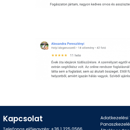
Kapcsolat
Adatkezelési
Panaszkezelé
Telefonos előjegyzés: +36 1 225 0566