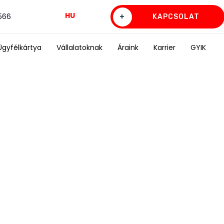
HU
0566
+
KAPCSOLAT
Ügyfélkártya
Vállalatoknak
Áraink
Karrier
GYIK