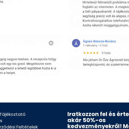
Iratkozzon fel és ért
 Tájékoztató
akár 50%-os
s
kedvezményekről! M
rződési Feltételek