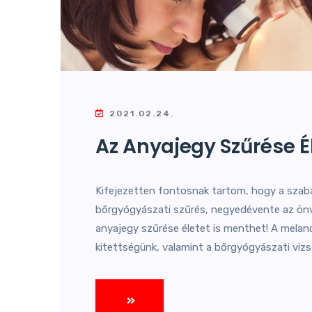
2021.02.24.
Az Anyajegy Szűrése Él
Kifejezetten fontosnak tartom, hogy a szabál
bőrgyógyászati szűrés, negyedévente az ön
anyajegy szűrése életet is menthet! A melan
kitettségünk, valamint a bőrgyógyászati viz