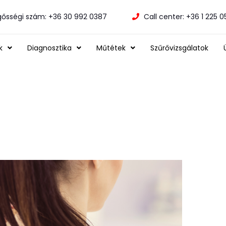
gősségi szám: +36 30 992 0387
Call center: +36 1 225 
k
Diagnosztika
Műtétek
Szűrővizsgálatok