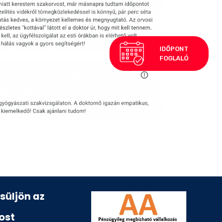
esüljön az
ost