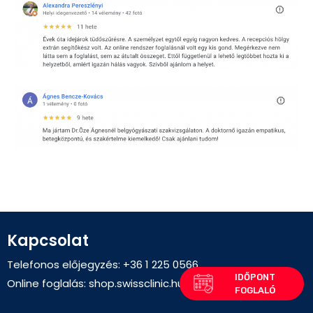
Kapcsolat
Telefonos előjegyzés: +36 1 225 0566
Online foglalás:
shop.swissclinic.hu