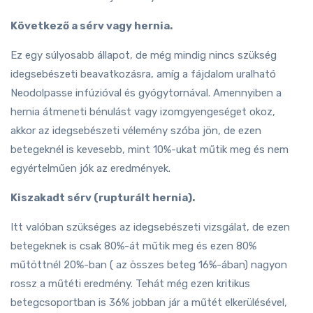
Következő a sérv vagy hernia.
Ez egy súlyosabb állapot, de még mindig nincs szükség
idegsebészeti beavatkozásra, amíg a fájdalom uralható
Neodolpasse infúzióval és gyógytornával. Amennyiben a
hernia átmeneti bénulást vagy izomgyengeséget okoz,
akkor az idegsebészeti vélemény szóba jön, de ezen
betegeknél is kevesebb, mint 10%-ukat műtik meg és nem
egyértelműen jók az eredmények.
Kiszakadt sérv (rupturált hernia).
Itt valóban szükséges az idegsebészeti vizsgálat, de ezen
betegeknek is csak 80%-át műtik meg és ezen 80%
műtöttnél 20%-ban ( az összes beteg 16%-ában) nagyon
rossz a műtéti eredmény. Tehát még ezen kritikus
betegcsoportban is 36% jobban jár a műtét elkerülésével,