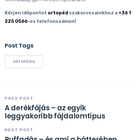
Kérjen időpontot
ortopéd
szakorvosainkhoz a
+36 1
225 0566
-os telefonszámon!
Post Tags
ORTOPÉDIA
PREV POST
A derékfájás – az egyik
leggyakoribb fájdalomtípus
NEXT POST
Puffadás – és ami a hátterében