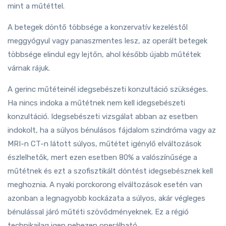
mint a műtéttel.
A betegek döntő többsége a konzervatív kezeléstől
meggyógyul vagy panaszmentes lesz, az operált betegek
többsége elindul egy lejtőn, ahol később újabb műtétek
várnak rájuk.
A gerinc műtéteinél idegsebészeti konzultáció szükséges.
Ha nincs indoka a műtétnek nem kell idegsebészeti
konzultáció. Idegsebészeti vizsgálat abban az esetben
indokolt, ha a súlyos bénulásos fájdalom szindróma vagy az
MRI-n CT-n látott súlyos, műtétet igénylő elváltozások
észlelhetők, mert ezen esetben 80% a valószínűsége a
műtétnek és ezt a szofisztikált döntést idegsebésznek kell
meghoznia. A nyaki porckorong elváltozások esetén van
azonban a legnagyobb kockázata a súlyos, akár végleges
bénulással járó műtéti szövődményeknek. Ez a régió
technikailag igen nehezen operálható.