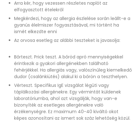
Arra kér, hogy vezessen részletes naplót az
elfogyasztott ételekről
Megkérdezi, hogy az allergia észlelése során leállt-e a
gyanús élelmiszer fogyasztásával, mi történt ha
ismét elkezdte enni
Az orvosa esetleg az alábbi teszteket is javasolja:
Bőrteszt. Prick teszt. A bőröd apró mennyiségekkel
érintkezik a gyakori allergénekben található
fehérjékkel. Ha allergiás vagy, valószínűleg kiemelkedő
dudor (csalánkiütés) alakul ki a bőrön a teszthelyen.
Vérteszt. Specifikus IgE vizsgálat légúti vagy
táplálkozási allergénekre. Egy vérmintát küldenek
laboratóriumba, ahol azt vizsgálják, hogy van-e
bizonyíték az esetleges allergénekre való
érzékenységre. Ez maximum 40-40 kiváltó okot
képes azonosítani az ismert sok száz lehetőség közül.