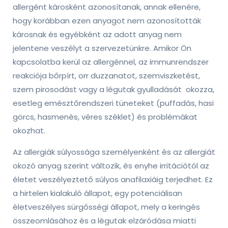
allergént károsként azonosítanak, annak ellenére,
hogy korábban ezen anyagot nem azonosították
károsnak és egyébként az adott anyag nem
jelentene veszélyt a szervezetünkre. Amikor Ön
kapcsolatba kerül az allergénnel, az immunrendszer
reakciója bőrpírt, orr duzzanatot, szemviszketést,
szem pirosodást vagy a légutak gyulladását okozza,
esetleg emésztőrendszeri tüneteket (puffadás, hasi
görcs, hasmenés, véres széklet) és problémákat
okozhat.
Az allergiák súlyossága személyenként és az allergiát
okozó anyag szerint változik, és enyhe irritációtól az
életet veszélyeztető súlyos anafilaxiáig terjedhet. Ez
a hirtelen kialakuló állapot, egy potenciálisan
életveszélyes sürgősségi állapot, mely a keringés
összeomlásához és a légutak elzáródása miatti