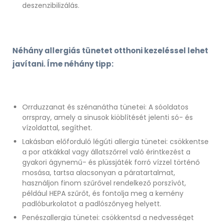
deszenzibilizálás.
Néhány allergiás tünetet otthoni kezeléssel lehet
javítani. Íme néhány tipp:
Orrduzzanat és szénanátha tünetei: A sóoldatos
orrspray, amely a sinusok kiöblítését jelenti só- és
vízoldattal, segíthet.
Lakásban előforduló légúti allergia tünetei: csökkentse
a por atkákkal vagy állatszőrrel való érintkezést a
gyakori ágynemű- és plüssjáték forró vízzel történő
mosása, tartsa alacsonyan a páratartalmat,
használjon finom szűrővel rendelkező porszívót,
például HEPA szűrőt, és fontolja meg a kemény
padlóburkolatot a padlószőnyeg helyett.
Penészallergia tünetei: csökkentsd a nedvességet