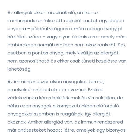
Az allergiák akkor fordulnak elő, amikor az
immunrendszer fokozott reakciót mutat egy idegen
anyagra – például virágporra, méh méregre vagy pl.
háziállat szőrre – vagy olyan élelmiszerre, amely más
emberekben normál esetben nem okoz reakciót. Sok
esetben a pontos anyag, mely kiváltja az allergiát
nem azonosítható és ekkor csak tüneti kezelésre van
lehetőség.
Az immunrendszer olyan anyagokat termel,
amelyeket antitesteknek nevezünk. Ezekkel
védekezünk a káros baktériumok és vírusok ellen, de
néha ezen anyagok a környezetünkben előforduló
anyagokkal szemben is reagálnak, így allergiát
okoznak. Amikor allergiád van, az immun rendszered
már antitesteket hozott létre, amelyek egy bizonyos