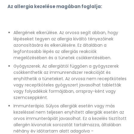
Az allergia kezelése magában foglalja:
Allergének elkerülése. Az orvosa segít abban, hogy
lépéseket tegyen az allergia kiváltó tényezőinek
azonosítására és elkerülésére. Ez általában a
legfontosabb lépés az allergiás reakciók
megelőzésében és a tünetek csökkentésében.
Gyógyszerek. Az allergiától függően a gyógyszerek
csökkenthetik az immunrendszer reakcióját és
enyhíthetik a tüneteket. Az orvosa nem receptköteles
vagy receptköteles gyógyszert javasolhat tabletták
vagy folyadékok formájában, orrspray-ként vagy
szemcseppként.
Immunterápia. Súlyos allergiák esetén vagy más
kezeléssel nem teljesen enyhített allergiák esetén az
orvos immunterápiát javasolhat. Ez a kezelés tisztított
allergén kivonatok sorozatát tartalmazza, általában
néhány év időtartam alatt adagolva –