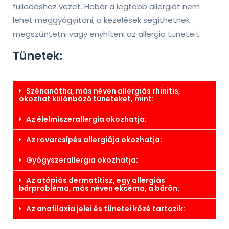
fulladáshoz vezet. Habár a legtöbb allergiát nem
lehet meggyógyítani, a kezelések segíthetnek
megszűntetni vagy enyhíteni az allergia tüneteit.
Tünetek:
Szénanátha, más néven allergiás rhinitis,
okozhat különböző tüneteket, mint:
Az élelmiszerallergia okozhatja:
Az rovarcsípés allergiája okozhatja:
Gyógyszerallergia okozhatja:
Az atópiás dermatitisz, egy allergiás
bőrprobléma, más néven ekcéma, a bőrön:
Az anafilaxia jelei és tünetei közé tartozik: