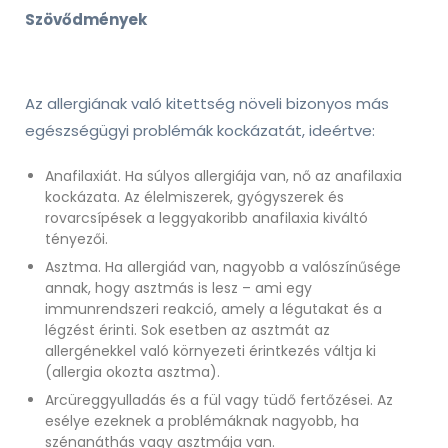
Szövődmények
Az allergiának való kitettség növeli bizonyos más
egészségügyi problémák kockázatát, ideértve:
Anafilaxiát. Ha súlyos allergiája van, nő az anafilaxia
kockázata. Az élelmiszerek, gyógyszerek és
rovarcsípések a leggyakoribb anafilaxia kiváltó
tényezői.
Asztma. Ha allergiád van, nagyobb a valószínűsége
annak, hogy asztmás is lesz – ami egy
immunrendszeri reakció, amely a légutakat és a
légzést érinti. Sok esetben az asztmát az
allergénekkel való környezeti érintkezés váltja ki
(allergia okozta asztma).
Arcüreggyulladás és a fül vagy tüdő fertőzései. Az
esélye ezeknek a problémáknak nagyobb, ha
szénanáthás vagy asztmája van.