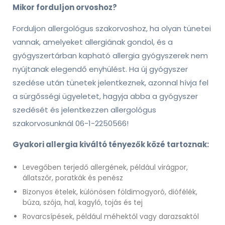
Mikor forduljon orvoshoz?
Forduljon allergológus szakorvoshoz, ha olyan tünetei
vannak, amelyeket allergiának gondol, és a
gyógyszertárban kapható allergia gyógyszerek nem
nyújtanak elegendő enyhülést. Ha új gyógyszer
szedése után tünetek jelentkeznek, azonnal hívja fel
a sürgősségi ügyeletet, hagyja abba a gyógyszer
szedését és jelentkezzen allergológus
szakorvosunknál 06-1-2250566!
Gyakori allergia kiváltó tényezők közé tartoznak:
Levegőben terjedő allergének, például virágpor,
állatszőr, poratkák és penész
Bizonyos ételek, különösen földimogyoró, diófélék,
búza, szója, hal, kagyló, tojás és tej
Rovarcsípések, például méhektől vagy darazsaktól