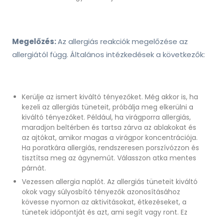
Megelőzés:
Az allergiás reakciók megelőzése az
allergiától függ. Általános intézkedések a következők:
Kerülje az ismert kiváltó tényezőket. Még akkor is, ha
kezeli az allergiás tüneteit, próbálja meg elkerülni a
kiváltó tényezőket. Például, ha virágporra allergiás,
maradjon beltérben és tartsa zárva az ablakokat és
az ajtókat, amikor magas a virágpor koncentrációja.
Ha poratkára allergiás, rendszeresen porszívózzon és
tisztítsa meg az ágyneműt. Válasszon atka mentes
párnát.
Vezessen allergia naplót. Az allergiás tüneteit kiváltó
okok vagy súlyosbító tényezők azonosításához
kövesse nyomon az aktivitásokat, étkezéseket, a
tünetek időpontját és azt, ami segít vagy ront. Ez