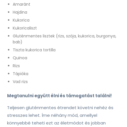
Amaránt
Hajdina
Kukorica
Kukoricaliszt
Gluténmentes lisztek (rizs, szója, kukorica, burgonya,
bab)
Tiszta kukorica tortilla
Quinoa
Rizs
Tápióka
Vad rizs
Megtanulni együtt élni és támogatást találni!
Teljesen gluténmentes étrendet követni nehéz és
stresszes lehet. Íme néhány mód, amellyel
könnyebbé teheti ezt az életmódot és jobban