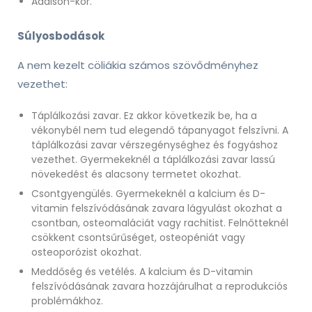
Addison-kór.
Súlyosbodások
A nem kezelt cöliákia számos szövődményhez
vezethet:
Táplálkozási zavar. Ez akkor következik be, ha a
vékonybél nem tud elegendő tápanyagot felszívni. A
táplálkozási zavar vérszegénységhez és fogyáshoz
vezethet. Gyermekeknél a táplálkozási zavar lassú
növekedést és alacsony termetet okozhat.
Csontgyengülés. Gyermekeknél a kalcium és D-
vitamin felszívódásának zavara lágyulást okozhat a
csontban, osteomaláciát vagy rachitist. Felnőtteknél
csökkent csontsűrűséget, osteopéniát vagy
osteoporózist okozhat.
Meddőség és vetélés. A kalcium és D-vitamin
felszívódásának zavara hozzájárulhat a reprodukciós
problémákhoz.