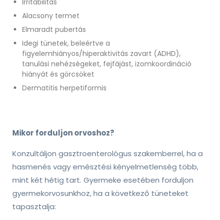
Irritabilitás
Alacsony termet
Elmaradt pubertás
Idegi tünetek, beleértve a
figyelemhiányos/hiperaktivitás zavart (ADHD),
tanulási nehézségeket, fejfájást, izomkoordináció
hiányát és görcsöket
Dermatitis herpetiformis
Mikor forduljon orvoshoz?
Konzultáljon gasztroenterológus szakemberrel, ha a
hasmenés vagy emésztési kényelmetlenség több,
mint két hétig tart. Gyermeke esetében forduljon
gyermekorvosunkhoz, ha a következő tüneteket
tapasztalja: