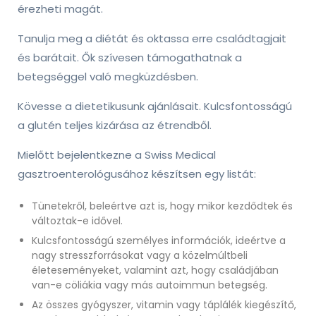
érezheti magát.
Tanulja meg a diétát és oktassa erre családtagjait
és barátait. Ők szívesen támogathatnak a
betegséggel való megküzdésben.
Kövesse a dietetikusunk ajánlásait. Kulcsfontosságú
a glutén teljes kizárása az étrendből.
Mielőtt bejelentkezne a Swiss Medical
gasztroenterológusához ké
szítsen egy listát:
Tünetekről, beleértve azt is, hogy mikor kezdődtek és
változtak-e idővel.
Kulcsfontosságú személyes információk, ideértve a
nagy stresszforrásokat vagy a közelmúltbeli
életeseményeket, valamint azt, hogy családjában
van-e cöliákia vagy más autoimmun betegség.
Az összes gyógyszer, vitamin vagy táplálék kiegészítő,