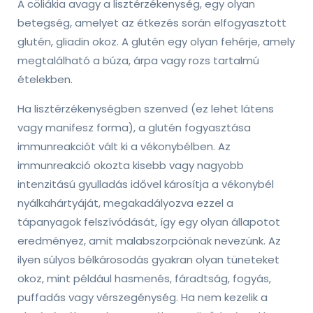
A cöliákia avagy a lisztérzékenység, egy olyan
betegség, amelyet az étkezés során elfogyasztott
glutén, gliadin okoz. A glutén egy olyan fehérje, amely
megtalálható a búza, árpa vagy rozs tartalmú
ételekben.
Ha lisztérzékenységben szenved (ez lehet látens
vagy manifesz forma), a glutén fogyasztása
immunreakciót vált ki a vékonybélben. Az
immunreakció okozta kisebb vagy nagyobb
intenzitású gyulladás idővel károsítja a vékonybél
nyálkahártyáját, megakadályozva ezzel a
tápanyagok felszívódását, így egy olyan állapotot
eredményez, amit malabszorpciónak nevezünk. Az
ilyen súlyos bélkárosodás gyakran olyan tüneteket
okoz, mint például hasmenés, fáradtság, fogyás,
puffadás vagy vérszegénység. Ha nem kezelik a