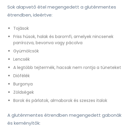
Sok alapvető étel megengedett a gluténmentes
étrendben, ideértve:
Tojások
Friss húsok, halak és baromfi, amelyek nincsenek
panírozva, bevonva vagy pácolva
Gyümölcsök
Lencsék
A legtöbb tejtermék, hacsak nem rontja a tüneteket
Diófélék
Burgonya
Zöldségek
Borok és párlatok, almaborok és szeszes italok
A gluténmentes étrendben megengedett gabonák
és keményítők: