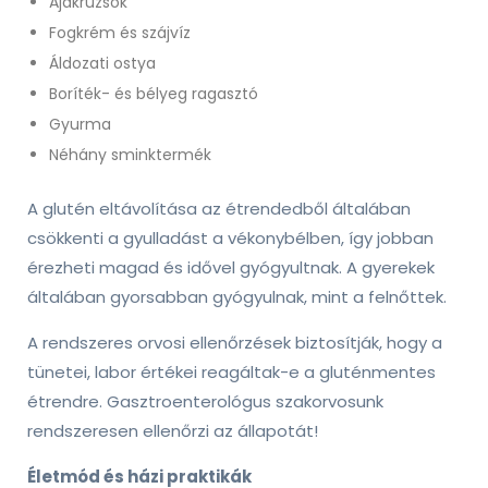
Ajakrúzsok
Fogkrém és szájvíz
Áldozati ostya
Boríték- és bélyeg ragasztó
Gyurma
Néhány sminktermék
A glutén eltávolítása az étrendedből általában
csökkenti a gyulladást a vékonybélben, így jobban
érezheti magad és idővel gyógyultnak. A gyerekek
általában gyorsabban gyógyulnak, mint a felnőttek.
A rendszeres orvosi ellenőrzések biztosítják, hogy a
tünetei, labor értékei reagáltak-e a gluténmentes
étrendre. Gasztroenterológus szakorvosunk
rendszeresen ellenőrzi az állapotát!
Életmód és házi praktikák