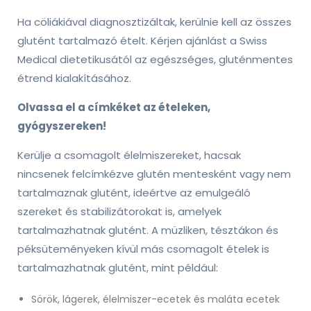
Ha cöliákiával diagnosztizáltak, kerülnie kell az összes
glutént tartalmazó ételt. Kérjen ajánlást a Swiss
Medical dietetikusától az egészséges, gluténmentes
étrend kialakításához.
Olvassa el a címkéket az ételeken,
gyógyszereken!
Kerülje a csomagolt élelmiszereket, hacsak
nincsenek felcímkézve glutén mentesként vagy nem
tartalmaznak glutént, ideértve az emulgeáló
szereket és stabilizátorokat is, amelyek
tartalmazhatnak glutént. A müzliken, tésztákon és
péksüteményeken kívül más csomagolt ételek is
tartalmazhatnak glutént, mint például:
Sörök, lágerek, élelmiszer-ecetek és maláta ecetek