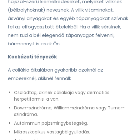
hajszál-szerű kiemelkedéseket, melyeket villiknek
(bélbolyhoknak) neveznek. A villik vitaminokat,
ásványi anyagokat és egyéb tápanyagokat szívnak
fel az elfogyasztott ételekből. Ha a villik sérülnek,
nem tud a bél elegendő tápanyagot felvenni,
bármennyit is eszik Ön.
Kockázati tényezők
A cöliákia általában gyakoribb azoknál az
embereknél, akiknél fennáll:
Családtag, akinek cöliákiája vagy dermatitis
herpetiformis-a van.
Down-szindróma, William-szindróma vagy Turner-
szindróma.
Autoimmun pajzsmirigybetegség.
Mikroszkopikus vastagbélgyulladás.