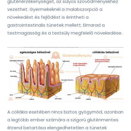
gluténérzékenységet, az súlyos szövődményekhez
vezethet. Gyermekeknél a malabszorpció a
növekedést és fejlődést is érintheti a
gastrointestinalis tünetek mellett. Elmarad a
testmagasság és a testsúly megfelelő növekedése.
A cöliákia esetében nincs biztos gyógymód, azonban
a legtöbb ember számára a szigorú gluténmentes
étrend betartása elengedhetetlen a tünetek