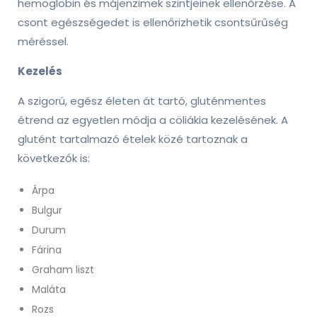
hemoglobin és májenzimek szintjeinek ellenőrzése. A
csont egészségedet is ellenőrizhetik csontsűrűség
méréssel.
Kezelés
A szigorú, egész életen át tartó, gluténmentes
étrend az egyetlen módja a cöliákia kezelésének. A
glutént tartalmazó ételek közé tartoznak a
következők is:
Árpa
Bulgur
Durum
Fárina
Graham liszt
Maláta
Rozs