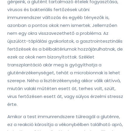
génjeink, a glutént tartalmazó ételek fogyasztása,
vírusos és bakteriális fertőzések utáni
immunrendszer változás és egyéb tényezők is,
azonban a pontos okok nem ismertek. Jellemzően
nem egy okra visszavezethető a probléma. Az
újszülött-táplálási gyakorlatok, a gasztrointesztinális
fertőzések és a bélbaktériumok hozzájárulhatnak, de
ezek az okok nem bizonyítottak. Széklet
transzplantáció akár meg is gyógyíthatja a
gluténérzékenységet, tehát a microbionnak is lehet
szerepe. Néha a lisztérzékenység akkor válik aktívvá,
miután valaki műtéten esett át, terhes volt, szült,
virus fertőzésen esett át, vagy súlyos érzelmi stressz
érte.
Amikor a test immunrendszere túlreagál a gluténre,
ez a reakció károsítja a vékonybélben található apró,