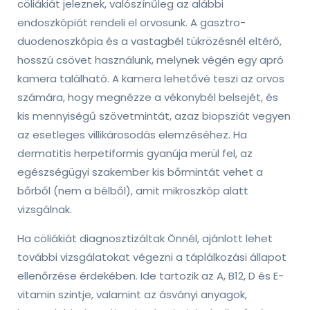
cöliákiát jeleznek, valószínűleg az alábbi
endoszkópiát rendeli el orvosunk. A gasztro-
duodenoszkópia és a vastagbél tükrözésnél eltérő,
hosszú csövet használunk, melynek végén egy apró
kamera található. A kamera lehetővé teszi az orvos
számára, hogy megnézze a vékonybél belsejét, és
kis mennyiségű szövetmintát, azaz biopsziát vegyen
az esetleges villikárosodás elemzéséhez. Ha
dermatitis herpetiformis gyanúja merül fel, az
egészségügyi szakember kis bőrmintát vehet a
bőrből (nem a bélből), amit mikroszkóp alatt
vizsgálnak.
Ha cöliákiát diagnosztizáltak Önnél, ajánlott lehet
további vizsgálatokat végezni a táplálkozási állapot
ellenőrzése érdekében. Ide tartozik az A, B12, D és E-
vitamin szintje, valamint az ásványi anyagok,