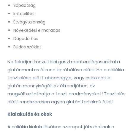
Sápadtság
Irritabilitás
Étvágytalanság
Növekedési elmaradás
Dagadó has
Büdös széklet
Ne feledjen konzultálni gasztroenterológusunkkal a
gluténmentes étrend kipróbálása előtt. Ha a cöliákia
tesztelése előtt abbahagyja, vagy csökkenti a
glutén mennyiségét az étrendjében, az
megváltoztathatja a teszt eredményeket! Tesztelés
előtt rendszeresen egyen glutén tartalmú ételt.
Kialakulás és okok
A cöliákia kialakulásában szerepet játszhatnak a