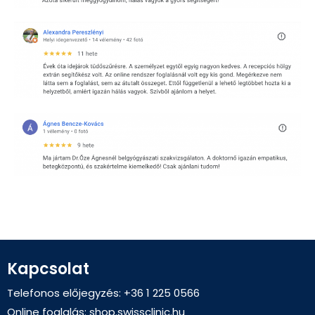
Kapcsolat
Telefonos előjegyzés: +36 1 225 0566
Online foglalás:
shop.swissclinic.hu