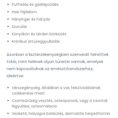
Puffadás és gázképződés
Hasi fájdalom
Hányinger és hányás
Szorulás
Könyökön és térden bőrkiütés
Krónikus arcüreggyulladás
Azonban a lisztérzékenységben szenvedő felnőttek
több, mint felének olyan tünetei vannak, amelyek
nem kapcsolódnak az emésztőrendszerhez,
ideértve:
Vérszegénység, általában a vas felszívódásának
csökkenése miatt
Csontsűrűség vesztés, osteoporosis, vagy a csontok
lágyulása, osteomalacia
Viszkető, hólyagos bőrkiütés, dermatitis herpetiformis