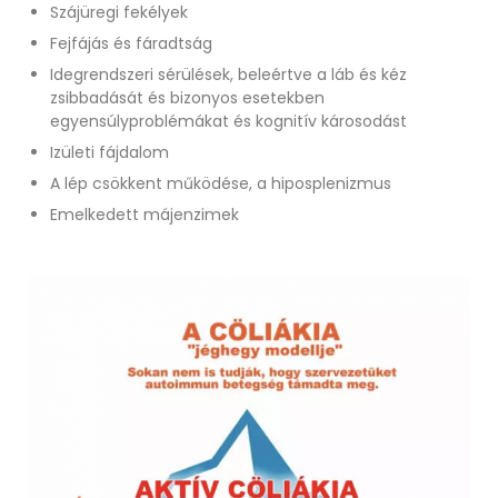
Szájüregi fekélyek
Fejfájás és fáradtság
Idegrendszeri sérülések, beleértve a láb és kéz
zsibbadását és bizonyos esetekben
egyensúlyproblémákat és kognitív károsodást
Izületi fájdalom
A lép csökkent működése, a hiposplenizmus
Emelkedett májenzimek