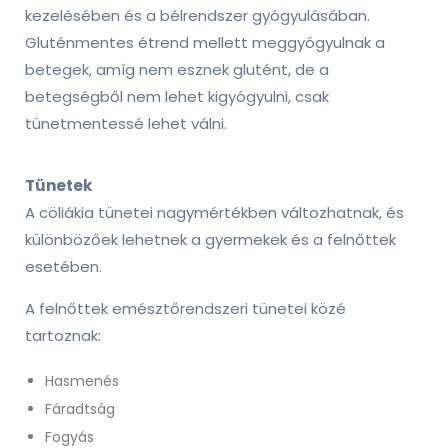
kezelésében és a bélrendszer gyógyulásában.
Gluténmentes étrend mellett meggyógyulnak a
betegek, amíg nem esznek glutént, de a
betegségből nem lehet kigyógyulni, csak
tünetmentessé lehet válni.
Tünetek
A cöliákia tünetei nagymértékben változhatnak, és
különbözőek lehetnek a gyermekek és a felnőttek
esetében.
A felnőttek emésztőrendszeri tünetei közé
tartoznak:
Hasmenés
Fáradtság
Fogyás