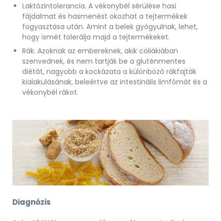
Laktózintolerancia. A vékonybél sérülése hasi
fájdalmat és hasmenést okozhat a tejtermékek
fogyasztása után. Amint a belek gyógyulnak, lehet,
hogy ismét tolerálja majd a tejtermékeket.
Rák. Azoknak az embereknek, akik cöliákiában
szenvednek, és nem tartják be a gluténmentes
diétát, nagyobb a kockázata a különböző rákfajták
kialakulásának, beleértve az intestinális limfómát és a
vékonybél rákot.
Diagnózis