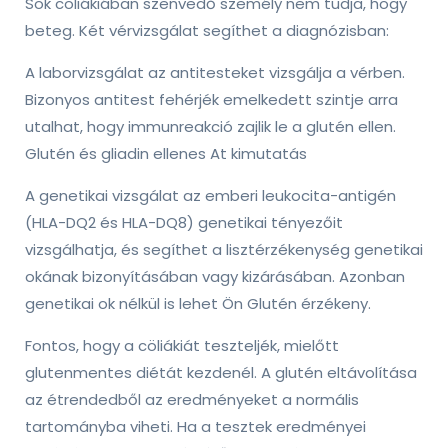
Sok cöliákiában szenvedő személy nem tudja, hogy
beteg. Két vérvizsgálat segíthet a diagnózisban:
A laborvizsgálat az antitesteket vizsgálja a vérben.
Bizonyos antitest fehérjék emelkedett szintje arra
utalhat, hogy immunreakció zajlik le a glutén ellen.
Glutén és gliadin ellenes At kimutatás
A genetikai vizsgálat az emberi leukocita-antigén
(HLA-DQ2 és HLA-DQ8) genetikai tényezőit
vizsgálhatja, és segíthet a lisztérzékenység genetikai
okának bizonyításában vagy kizárásában. Azonban
genetikai ok nélkül is lehet Ön Glutén érzékeny.
Fontos, hogy a cöliákiát teszteljék, mielőtt
glutenmentes diétát kezdenél. A glutén eltávolítása
az étrendedből az eredményeket a normális
tartományba viheti. Ha a tesztek eredményei