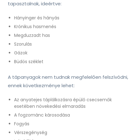
tapasztalnak, ideértve:
Hányinger és hányás
Krónikus hasmenés
Megduzzadt has
Szorulás
Gázok
Büdös széklet
A tápanyagok nem tudnak megfelelően felszívódni,
ennek következménye lehet:
Az anyatejes táplálkozásra épülő csecsemők
esetében növekedési elmaradás
A fogzománc károsodása
Fogyás
Vérszegénység