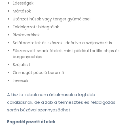
Édességek
Mártások
Utánzat húsok vagy tenger gyümölcsei
Feldolgozott hidegtálak
Rizskeverékek
Salátaöntetek és szószok, ideértve a szójaszószt is
Fűszerezett snack ételek, mint például tortilla chips és
burgonyachips
Szójaliszt
Önmagát pácoló baromfi
Levesek
A tiszta zabok nem ártalmasak a legtöbb
cöliákiásnak, de a zab a termesztés és feldolgozás
során búzával szennyeződhet.
Engedélyezett ételek