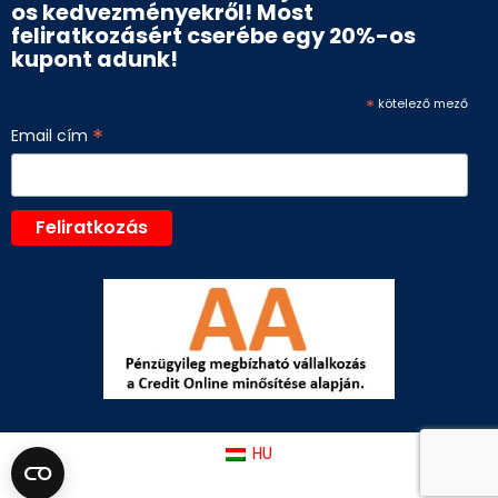
os kedvezményekről! Most
feliratkozásért cserébe egy 20%-os
kupont adunk!
*
kötelező mező
*
Email cím
HU