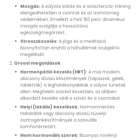
Mozgás:
A súlyzós edzés és a rezisztencia-tréning
elengedhetetlen a csontok és az izomtömeg
védelmében. Emellett a heti 150 perc dinamikus
mozgás szolgálja a hosszútávú
egészségmegőrzést.
Stresszkezelés:
A jóga és a meditáció
bizonyítottan enyhíti a hőhullámok szubjektív
megélését.
Orvosi megoldások
Hormonpótló kezelés (HRT):
A mai modern,
alacsony dózisú készítmények (tapaszok, gélek,
tabletták) a leghatékonyabbak a súlyos tünetek
ellen. Megfelelő szűrést követően, az időben
elkezdett kezelés védi a szívet és a csontokat.
Helyi (lokális) kezelések:
Hormonmentes
hidratálók vagy alacsony dózisú hüvelyi
ösztrogénkészítmények a szexuális
komfortérzetért.
Nem hormonális szerek:
Bizonyos növényi