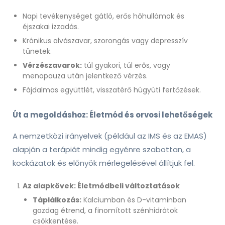
Napi tevékenységet gátló, erős hőhullámok és
éjszakai izzadás.
Krónikus alvászavar, szorongás vagy depresszív
tünetek.
Vérzészavarok:
túl gyakori, túl erős, vagy
menopauza után jelentkező vérzés.
Fájdalmas együttlét, visszatérő húgyúti fertőzések.
Út a megoldáshoz: Életmód és orvosi lehetőségek
A nemzetközi irányelvek (például az IMS és az EMAS)
alapján a terápiát mindig egyénre szabottan, a
kockázatok és előnyök mérlegelésével állítjuk fel.
Az alapkövek: Életmódbeli változtatások
Táplálkozás:
Kalciumban és D-vitaminban
gazdag étrend, a finomított szénhidrátok
csökkentése.