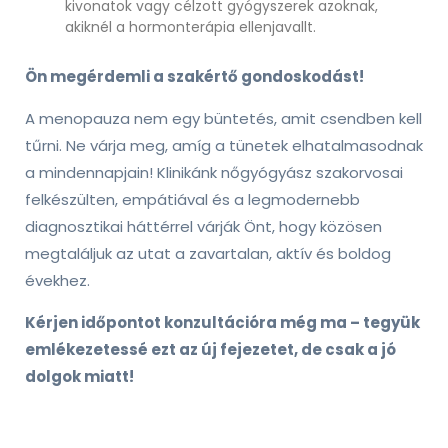
kivonatok vagy célzott gyógyszerek azoknak,
akiknél a hormonterápia ellenjavallt.
Ön megérdemli a szakértő gondoskodást!
A menopauza nem egy büntetés, amit csendben kell
tűrni. Ne várja meg, amíg a tünetek elhatalmasodnak
a mindennapjain! Klinikánk nőgyógyász szakorvosai
felkészülten, empátiával és a legmodernebb
diagnosztikai háttérrel várják Önt, hogy közösen
megtaláljuk az utat a zavartalan, aktív és boldog
évekhez.
Kérjen időpontot konzultációra még ma – tegyük
emlékezetessé ezt az új fejezetet, de csak a jó
dolgok miatt!