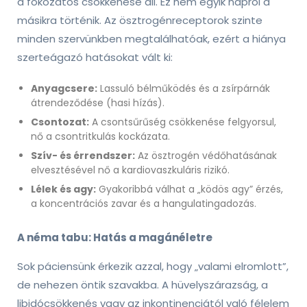
a fokozatos csökkenése áll. Ez nem egyik napról a
másikra történik. Az ösztrogénreceptorok szinte
minden szervünkben megtalálhatóak, ezért a hiánya
szerteágazó hatásokat vált ki:
Anyagcsere:
Lassuló bélműködés és a zsírpárnák
átrendeződése (hasi hízás).
Csontozat:
A csontsűrűség csökkenése felgyorsul,
nő a csontritkulás kockázata.
Szív- és érrendszer:
Az ösztrogén védőhatásának
elvesztésével nő a kardiovaszkuláris rizikó.
Lélek és agy:
Gyakoribbá válhat a „ködös agy” érzés,
a koncentrációs zavar és a hangulatingadozás.
A néma tabu: Hatás a magánéletre
Sok páciensünk érkezik azzal, hogy „valami elromlott”,
de nehezen öntik szavakba. A hüvelyszárazság, a
libidócsökkenés vagy az inkontinenciától való félelem