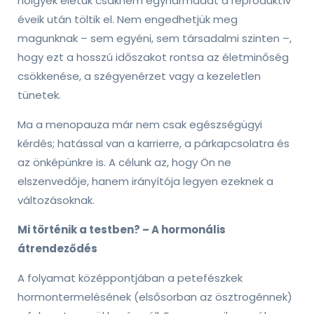
hölgyek életük csaknem egyharmadát a reproduktív
éveik után töltik el. Nem engedhetjük meg
magunknak – sem egyéni, sem társadalmi szinten –,
hogy ezt a hosszú időszakot rontsa az életminőség
csökkenése, a szégyenérzet vagy a kezeletlen
tünetek.
Ma a menopauza már nem csak egészségügyi
kérdés; hatással van a karrierre, a párkapcsolatra és
az önképünkre is. A célunk az, hogy Ön ne
elszenvedője, hanem irányítója legyen ezeknek a
változásoknak.
Mi történik a testben? – A hormonális
átrendeződés
A folyamat középpontjában a petefészkek
hormontermelésének (elsősorban az ösztrogénnek)