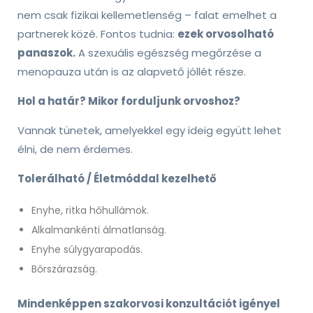
nem csak fizikai kellemetlenség – falat emelhet a
partnerek közé. Fontos tudnia:
ezek orvosolható
panaszok.
A szexuális egészség megőrzése a
menopauza után is az alapvető jóllét része.
Hol a határ? Mikor forduljunk orvoshoz?
Vannak tünetek, amelyekkel egy ideig együtt lehet
élni, de nem érdemes.
Tolerálható / Életmóddal kezelhető
Enyhe, ritka hőhullámok.
Alkalmankénti álmatlanság.
Enyhe súlygyarapodás.
Bőrszárazság.
Mindenképpen szakorvosi konzultációt igényel