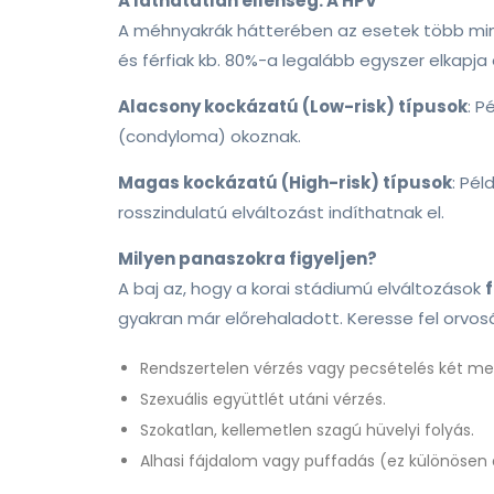
A láthatatlan ellenség: A HPV
A méhnyakrák hátterében az esetek több m
és férfiak kb. 80%-a legalább egyszer elkapja 
Alacsony kockázatú (Low-risk) típusok
: P
(condyloma) okoznak.
Magas kockázatú (High-risk) típusok
: Pél
rosszindulatú elváltozást indíthatnak el.
Milyen panaszokra figyeljen?
A baj az, hogy a korai stádiumú elváltozások
gyakran már előrehaladott. Keresse fel orvosá
Rendszertelen vérzés vagy pecsételés két me
Szexuális együttlét utáni vérzés.
Szokatlan, kellemetlen szagú hüvelyi folyás.
Alhasi fájdalom vagy puffadás (ez különösen 