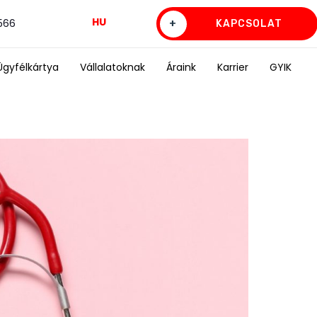
HU
0566
+
KAPCSOLAT
Ügyfélkártya
Vállalatoknak
Áraink
Karrier
GYIK