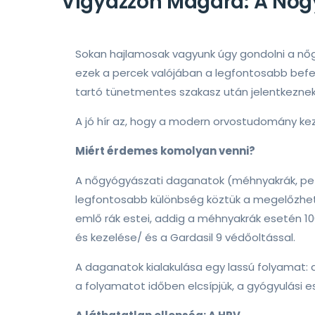
Vigyázzon Magára: A Nőg
Sokan hajlamosak vagyunk úgy gondolni a nőgyó
ezek a percek valójában a legfontosabb bef
tartó tünetmentes szakasz után jelentkeznek
A jó hír az, hogy a modern orvostudomány ke
Miért érdemes komolyan venni?
A nőgyógyászati daganatok (méhnyakrák, pete
legfontosabb különbség köztük a megelőzhetős
emlő rák estei, addig a méhnyakrák esetén 1
és kezelése/ és a Gardasil 9 védőoltással.
A daganatok kialakulása egy lassú folyamat: a
a folyamatot időben elcsípjük, a gyógyulási es