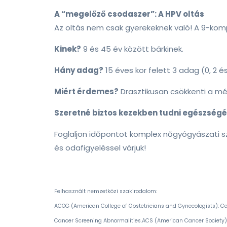
A “megelőző csodaszer”: A HPV oltás
Az oltás nem csak gyerekeknek való! A 9-kom
Kinek?
9 és 45 év között bárkinek.
Hány adag?
15 éves kor felett 3 adag (0, 2 
Miért érdemes?
Drasztikusan csökkenti a mé
Szeretné biztos kezekben tudni egészségé
Foglaljon időpontot komplex nőgyógyászati s
és odafigyeléssel várjuk!
Felhasznált nemzetközi szakirodalom:
ACOG (American College of Obstetricians and Gynecologists): Cer
Cancer Screening Abnormalities.
ACS (American Cancer Society): 