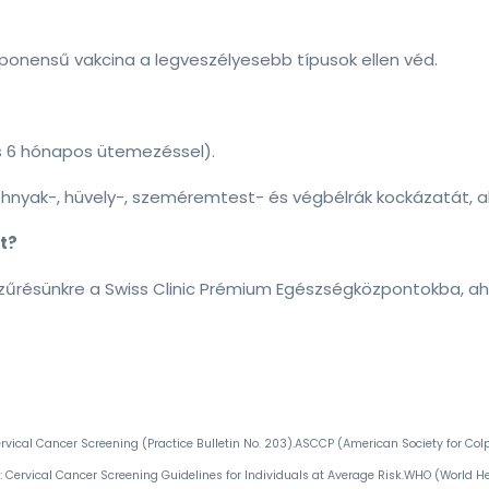
ponensű vakcina a legveszélyesebb típusok ellen véd.
és 6 hónapos ütemezéssel).
hnyak-, hüvely-, szeméremtest- és végbélrák kockázatát, ak
t?
zűrésünkre a Swiss Clinic Prémium Egészségközpontokba, ah
vical Cancer Screening (Practice Bulletin No. 203).
ASCCP (American Society for Col
Cervical Cancer Screening Guidelines for Individuals at Average Risk.
WHO (World Hea