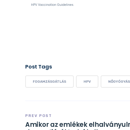
HPV Vaccination Guidelines.
Post Tags
FOGAMZÁSGÁTLÁS
HPV
NŐGYÓGYÁS
PREV POST
Amikor az emlékek elhalványuln