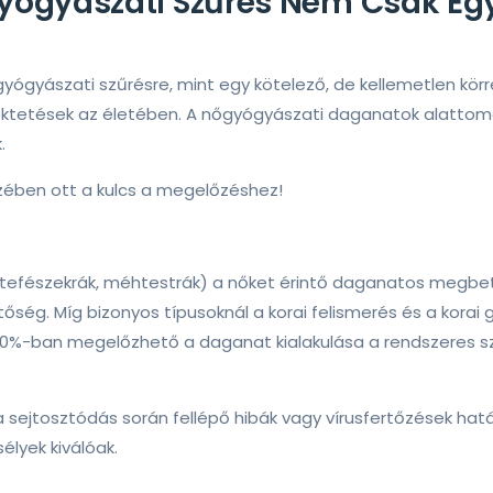
yógyászati Szűrés Nem Csak Eg
gyászati szűrésre, mint egy kötelező, de kellemetlen körre,
ektetések az életében. A nőgyógyászati daganatok alattom
.
zében ott a kulcs a megelőzéshez!
fészekrák, méhtestrák) a nőket érintő daganatos megbeteg
ég. Míg bizonyos típusoknál a korai felismerés és a korai 
00%-ban megelőzhető a daganat kialakulása a rendszeres s
 sejtosztódás során fellépő hibák vagy vírusfertőzések hatá
élyek kiválóak.