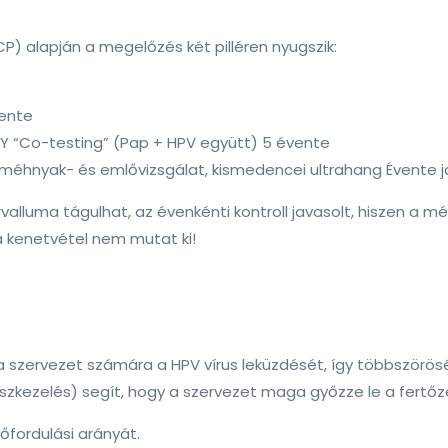
) alapján a megelőzés két pilléren nyugszik:
vente
Y “Co-testing” (Pap + HPV együtt) 5 évente
 méhnyak- és emlővizsgálat, kismedencei ultrahang Évente j
tervalluma tágulhat, az évenkénti kontroll javasolt, hiszen a
t a kenetvétel nem mutat ki!
a szervezet számára a HPV vírus leküzdését, így többszörösér
zkezelés) segít, hogy a szervezet maga győzze le a fertőz
őfordulási arányát.