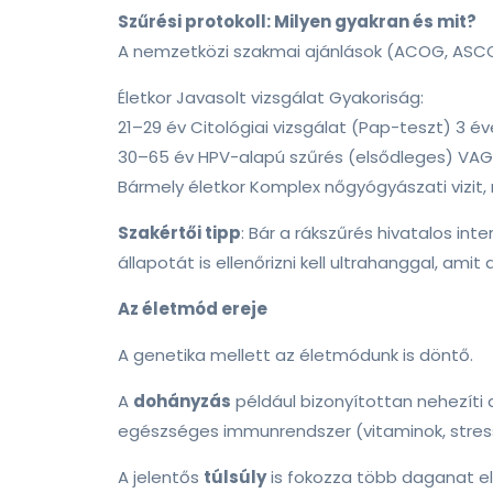
Szűrési protokoll: Milyen gyakran és mit?
A nemzetközi szakmai ajánlások (ACOG, ASCCP
Életkor Javasolt vizsgálat Gyakoriság:
21–29 év Citológiai vizsgálat (Pap-teszt) 3 é
30–65 év HPV-alapú szűrés (elsődleges) VAG
Bármely életkor Komplex nőgyógyászati vizit,
Szakértői tipp
: Bár a rákszűrés hivatalos in
állapotát is ellenőrizni kell ultrahanggal, ami
Az életmód ereje
A genetika mellett az életmódunk is döntő.
A
dohányzás
például bizonyítottan nehezíti 
egészséges immunrendszer (vitaminok, stress
A jelentős
túlsúly
is fokozza több daganat el