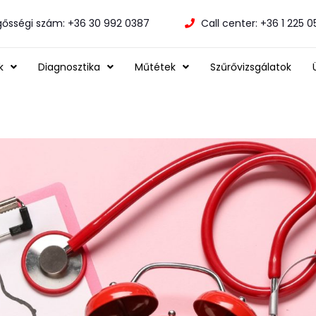
gősségi szám: +36 30 992 0387
Call center: +36 1 225 
k
Diagnosztika
Műtétek
Szűrővizsgálatok