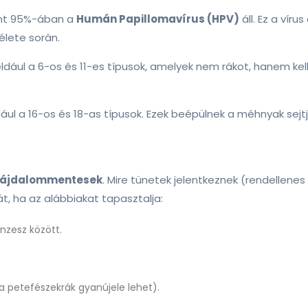
int 95%-ában a
Humán Papillomavírus (HPV)
áll. Ez a víru
élete során.
éldául a 6-os és 11-es típusok, amelyek nem rákot, hanem k
dául a 16-os és 18-as típusok. Ezek beépülnek a méhnyak sej
fájdalommentesek
. Mire tünetek jelentkeznek (rendellene
t, ha az alábbiakat tapasztalja:
nzesz között.
a petefészekrák gyanújele lehet).