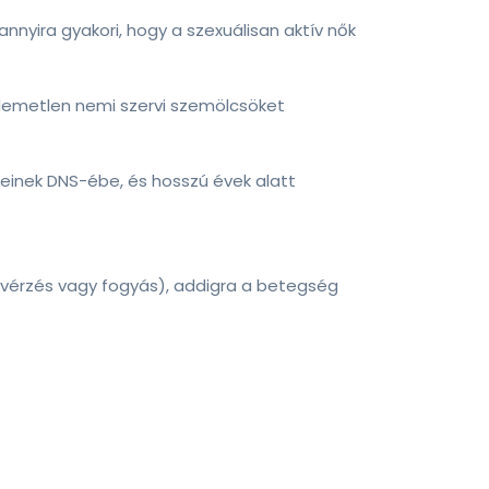
s annyira gyakori, hogy a szexuálisan aktív nők
ellemetlen nemi szervi szemölcsöket
tjeinek DNS-ébe, és hosszú évek alatt
s vérzés vagy fogyás), addigra a betegség