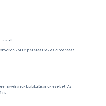
avasolt
 méhnyakon kívül a petefészkek és a méhtest
e növeli a rák kialakulásának esélyét. Az
ést.