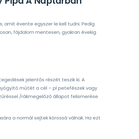
y Pipa A Naptárban
 amit évente egyszer le kell tudni. Pedig
osan, fájdalom mentesen, gyakran évekig
edések jelentős részét teszik ki. A
gyógyító műtét a cél – pl petefészek vagy
zűréssel /rákmegelőző állapot felismerése
sára a normál sejtek kórossá válnak. Ha ezt