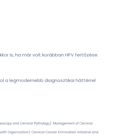
kor is, ha már volt korábban HPV fertőzése.
ol a legmodernebb diagnosztikai háttérrel
poscopy and Cervical Pathology): Management of Cervical
lth Organization): Cervical Cancer Elimination Initiative and