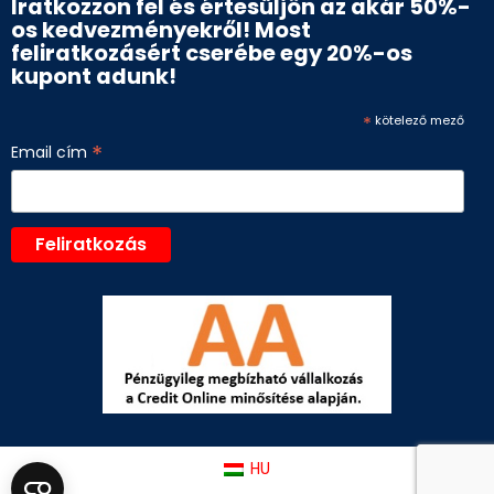
Iratkozzon fel és értesüljön az akár 50%-
os kedvezményekről! Most
feliratkozásért cserébe egy 20%-os
kupont adunk!
*
kötelező mező
*
Email cím
HU