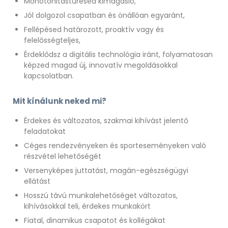
Monotonitástűrésed kimagasló,
Jól dolgozol csapatban és önállóan egyaránt,
Fellépésed határozott, proaktív vagy és
felelősségteljes,
Érdeklődsz a digitális technológia iránt, folyamatosan
képzed magad új, innovatív megoldásokkal
kapcsolatban.
Mit kínálunk neked mi?
Érdekes és változatos, szakmai kihívást jelentő
feladatokat
Céges rendezvényeken és sporteseményeken való
részvétel lehetőségét
Versenyképes juttatást, magán-egészségügyi
ellátást
Hosszú távú munkalehetőséget változatos,
kihívásokkal teli, érdekes munkakört
Fiatal, dinamikus csapatot és kollégákat