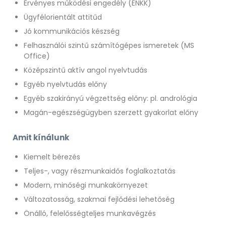
Érvényes működési engedély (ENKK)
Ügyfélorientált attitűd
Jó kommunikációs készség
Felhasználói szintű számítógépes ismeretek (MS
Office)
Középszintű aktív angol nyelvtudás
Egyéb nyelvtudás előny
Egyéb szakirányú végzettség előny: pl. andrológia
Magán-egészségügyben szerzett gyakorlat előny
Amit kínálunk
Kiemelt bérezés
Teljes-, vagy részmunkaidős foglalkoztatás
Modern, minőségi munkakörnyezet
Változatosság, szakmai fejlődési lehetőség
Önálló, felelősségteljes munkavégzés