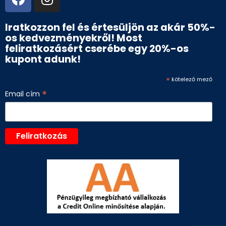
Iratkozzon fel és értesüljön az akár 50%-
os kedvezményekről! Most
feliratkozásért cserébe egy 20%-os
kupont adunk!
*
kötelező mező
*
Email cím