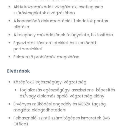
Aktív közreműködés vizsgálatok, esetlegesen
szűrővizsgálatok elvégzésében
A kapcsolódó dokumentációs feladatok pontos
ellátása
A telephely működésének felügyelete, biztosítása
Egyeztetés társterületekkel, és szerződött
partnereinkkel
Felmerülő problémák megoldása
Elvárások
Középfokú egészségügyi végzettség
foglalkozás egészségügyi asszisztens-képesítés
és/vagy diplomás ápolói végzettség előny
Érvényes működési engedély és MESZK tagság
megléte elengedhetetlen!
Felhasználói szintű számítógépes ismeretek (MS
Office)