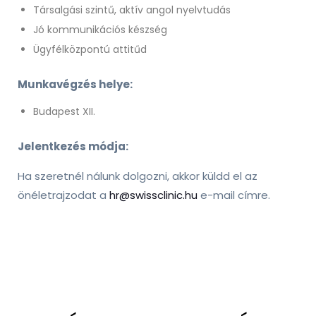
Társalgási szintű, aktív angol nyelvtudás
Jó kommunikációs készség
Ügyfélközpontú attitűd
Munkavégzés helye:
Budapest XII.
Jelentkezés módja:
Ha szeretnél nálunk dolgozni, akkor küldd el az
önéletrajzodat a
hr@swissclinic.hu
e-mail címre.