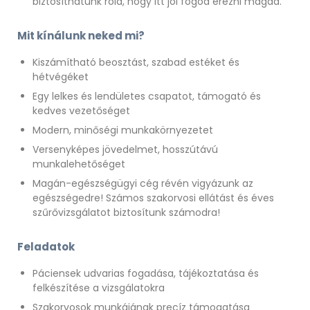
biztosíthatunk róla, hogy itt jól fogod érezni magad.
Mit kínálunk neked mi?
Kiszámítható beosztást, szabad estéket és
hétvégéket
Egy lelkes és lendületes csapatot, támogató és
kedves vezetőséget
Modern, minőségi munkakörnyezetet
Versenyképes jövedelmet, hosszútávú
munkalehetőséget
Magán-egészségügyi cég révén vigyázunk az
egészségedre! Számos szakorvosi ellátást és éves
szűrővizsgálatot biztosítunk számodra!
Feladatok
Páciensek udvarias fogadása,
tájékoztatása és
felkészítése a vizsgálatokra
Szakorvosok munkájának precíz támogatása