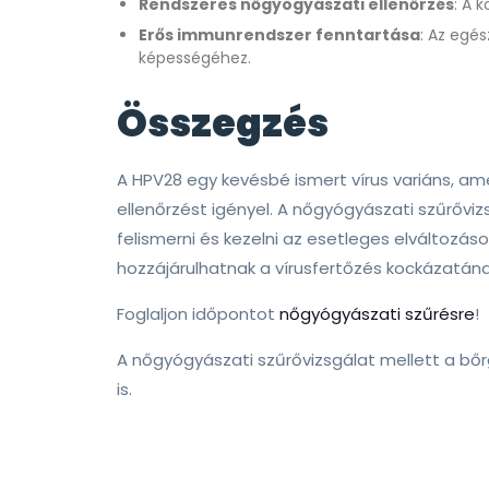
Rendszeres nőgyógyászati ellenőrzés
: A 
Erős immunrendszer fenntartása
: Az egé
képességéhez.
Összegzés
A HPV28 egy kevésbé ismert vírus variáns, am
ellenőrzést igényel. A nőgyógyászati szűrő
felismerni és kezelni az esetleges elváltozás
hozzájárulhatnak a vírusfertőzés kockázatán
Foglaljon időpontot
nőgyógyászati szűrésre
!
A nőgyógyászati szűrővizsgálat mellett a bőrg
is.