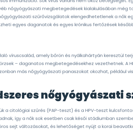
tásos immunizáció. Sok vírus variáns nem okoz betegséget. E
gyéb nőgyógyászati megbetegedések kialakulásában még to
s nőgyógyászati szűrővizsgálatok elengedhetetlenek a nő
zheti egyes daganatok és egyes krónikus fertőzések későbbi
ló víruscsalád, amely bőrön és nyálkahártyán keresztül ter
örzsek – daganatos megbetegedésekhez vezethetnek. A HP
zonban más nőgyógyászati panaszokat okozhat, például viss
ndszeres nőgyógyászati 
tük a citológiai szűrés (PAP-teszt) és a HPV-teszt kulcsfo
nak, így a nők sok esetben csak késői stádiumban szembes
óros sejt változásokat, és lehetőséget nyújt a korai beavatk