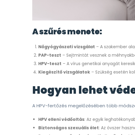
A szűrés menete:
Nőgyógyászati vizsgálat
– A szakember alapo
PAP-teszt
– Sejtmintát vesznek a méhnyakból
HPV-teszt
– A vírus genetikai anyagát keresi
Kiegészítő vizsgálatok
– Szükség esetén kolp
Hogyan lehet véde
A HPV-fertőzés megelőzésében több módszer
HPV elleni védőoltás
: Az egyik leghatékony
Biztonságos szexuális élet
: Az óvszer haszn