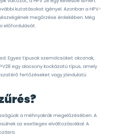
gyik változat, a HPV 28 egy kevésbé ismert
vábbi kutatásokat igényel. Azonban a HPV-
k egészségének megőrzése érdekében. Még
 előfordulását.
jed. Egyes típusok szemölcsöket okoznak,
V28 egy alacsony kockázatú típus, amely
zatérő fertőzéseket vagy jóindulatú
szűrés?
ntosságúak a méhnyakrák megelőzésében. A
ülnek az esetleges elváltozásokkal. A
ozásra.