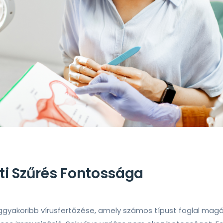
ti Szűrés Fontossága
eggyakoribb vírusfertőzése, amely számos típust foglal mag