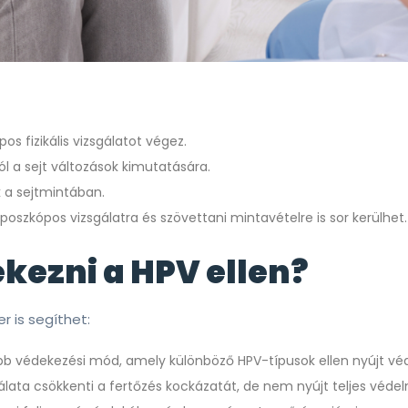
s fizikális vizsgálatot végez.
 a sejt változások kimutatására.
k a sejtmintában.
oszkópos vizsgálatra és szövettani mintavételre is sor kerülhet.
kezni a HPV ellen?
 is segíthet:
abb védekezési mód, amely különböző HPV-típusok ellen nyújt vé
álata csökkenti a fertőzés kockázatát, de nem nyújt teljes véde