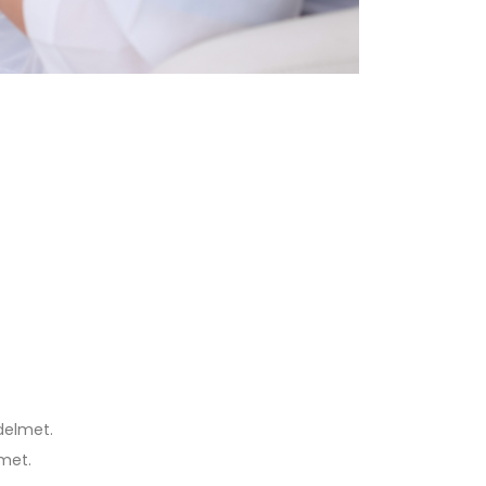
delmet.
lmet.