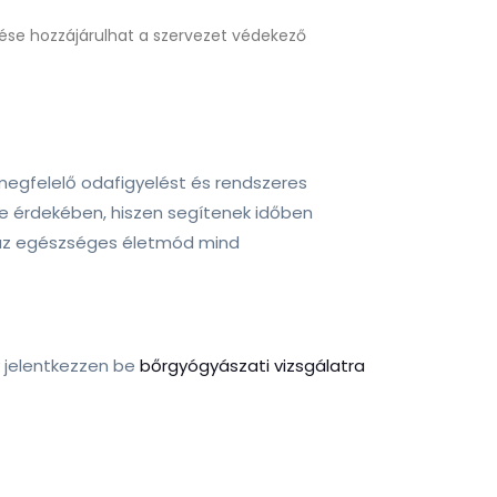
lése hozzájárulhat a szervezet védekező
megfelelő odafigyelést és rendszeres
e érdekében, hiszen segítenek időben
és az egészséges életmód mind
y jelentkezzen be
bőrgyógyászati vizsgálatra