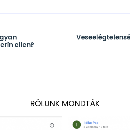
ogyan
Veseelégtelens
rin ellen?
RÓLUNK MONDTÁK