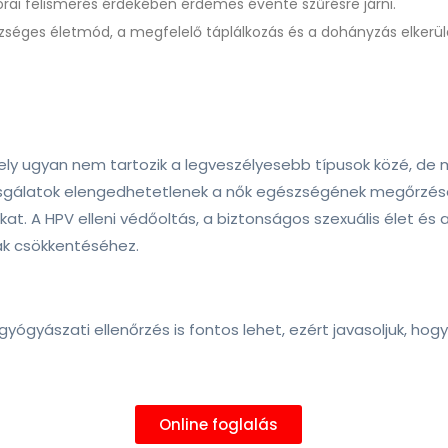
korai felismerés érdekében érdemes évente szűrésre járni.
szséges életmód, a megfelelő táplálkozás és a dohányzás elkerü
ely ugyan nem tartozik a legveszélyesebb típusok közé, de 
vizsgálatok elengedhetetlenek a nők egészségének megőrzés
okat. A HPV elleni védőoltás, a biztonságos szexuális élet 
ak csökkentéséhez.
yógyászati ellenőrzés is fontos lehet, ezért javasoljuk, hog
Online foglalás