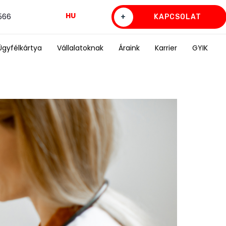
HU
0566
+
KAPCSOLAT
Ügyfélkártya
Vállalatoknak
Áraink
Karrier
GYIK