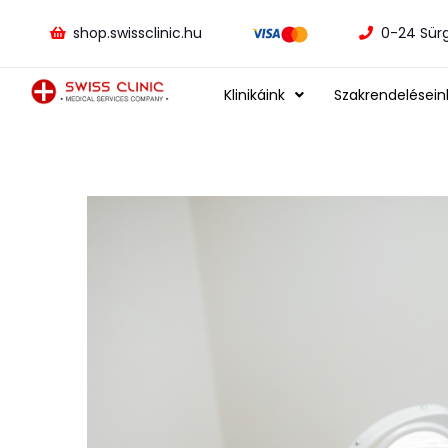
shop.swissclinic.hu
0-24 Sür
Klinikáink
Szakrendelésein