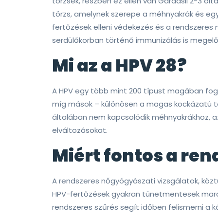
törzsek, részben ez ellen van Gardasil 2-3 ol
törzs, amelynek szerepe a méhnyakrák és e
fertőzések elleni védekezés és a rendszere
serdülőkorban történő immunizálás is megelő
Mi az a HPV 28?
A HPV egy több mint 200 típust magában fogla
míg mások – különösen a magas kockázatú t
általában nem kapcsolódik méhnyakrákhoz, a
elváltozásokat.
Miért fontos a re
A rendszeres nőgyógyászati vizsgálatok, köz
HPV-fertőzések gyakran tünetmentesek marad
rendszeres szűrés segít időben felismerni a k