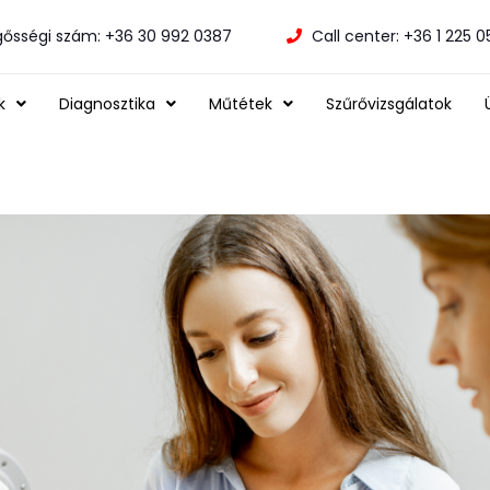
gősségi szám: +36 30 992 0387
Call center: +36 1 225 
k
Diagnosztika
Műtétek
Szűrővizsgálatok