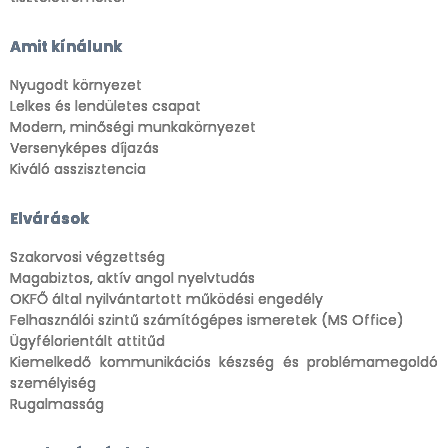
Amit kínálunk
Nyugodt környezet
Lelkes és lendületes csapat
Modern, minőségi munkakörnyezet
Versenyképes díjazás
Kiváló asszisztencia
Elvárások
Szakorvosi végzettség
Magabiztos, aktív angol nyelvtudás
OKFŐ által nyilvántartott működési engedély
Felhasználói szintű számítógépes ismeretek (MS Office)
Ügyfélorientált attitűd
Kiemelkedő kommunikációs készség és problémamegoldó
személyiség
Rugalmasság