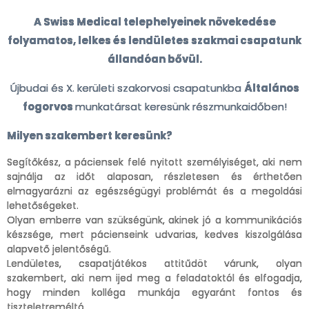
A Swiss Medical telephelyeinek növekedése
folyamatos, lelkes és lendületes szakmai csapatunk
állandóan bővül.
Újbudai és X. kerületi szakorvosi csapatunkba
Általános
fogorvos
munkatársat keresünk részmunkaidőben!
Milyen szakembert keresünk?
Segítőkész, a páciensek felé nyitott személyiséget, aki nem
sajnálja az időt alaposan, részletesen és érthetően
elmagyarázni az egészségügyi problémát és a megoldási
lehetőségeket.
Olyan emberre van szükségünk, akinek jó a kommunikációs
készsége, mert pácienseink udvarias, kedves kiszolgálása
alapvető jelentőségű.
Lendületes, csapatjátékos attitűdöt várunk, olyan
szakembert, aki nem ijed meg a feladatoktól és elfogadja,
hogy minden kolléga munkája egyaránt fontos és
tiszteletreméltó.