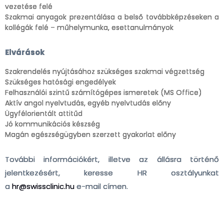
vezetése felé
Szakmai anyagok prezentálása a belső továbbképzéseken a
kollégák felé – műhelymunka, esettanulmányok
Elvárások
Szakrendelés nyújtásához szükséges szakmai végzettség
Szükséges hatósági engedélyek
Felhasználói szintű számítógépes ismeretek (MS Office)
Aktív angol nyelvtudás, egyéb nyelvtudás előny
Ügyfélorientált attitűd
Jó kommunikációs készség
Magán egészségügyben szerzett gyakorlat előny
További információkért, illetve az állásra történő
jelentkezésért, keresse HR osztályunkat
a
hr@swissclinic.hu
e-mail címen.