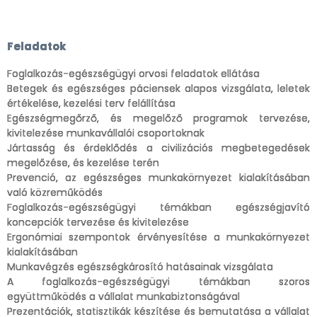
Feladatok
Foglalkozás-egészségügyi orvosi feladatok ellátása
Betegek és egészséges páciensek alapos vizsgálata, leletek
értékelése, kezelési terv felállítása
Egészségmegőrző, és megelőző programok tervezése,
kivitelezése munkavállalói csoportoknak
Jártasság és érdeklődés a civilizációs megbetegedések
megelőzése, és kezelése terén
Prevenció, az egészséges munkakörnyezet kialakításában
való közreműködés
Foglalkozás-egészségügyi témákban egészségjavító
koncepciók tervezése és kivitelezése
Ergonómiai szempontok érvényesítése a munkakörnyezet
kialakításában
Munkavégzés egészségkárosító hatásainak vizsgálata
A foglalkozás-egészségügyi témákban szoros
együttműködés a vállalat munkabiztonságával
Prezentációk, statisztikák készítése és bemutatása a vállalat