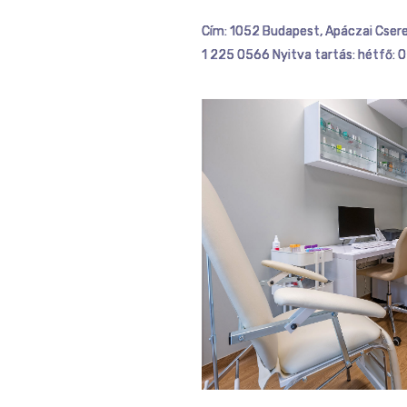
Cím: 1052 Budapest, Apáczai Csere
1 225 0566 Nyitva tartás: hétfő: 