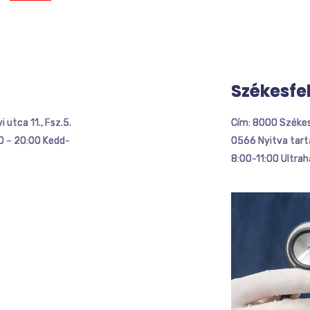
Székesfe
i utca 11., Fsz.5.
Cím: 8000 Székesf
00 – 20:00 Kedd-
0566 Nyitva tartá
8:00-11:00 Ultrah