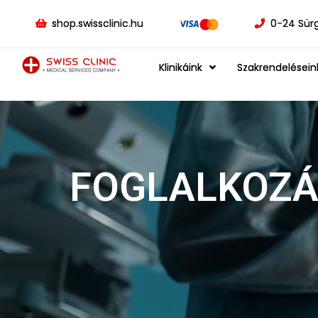
shop.swissclinic.hu
0-24 Sür
Klinikáink
Szakrendelésein
FOGLALKOZÁ