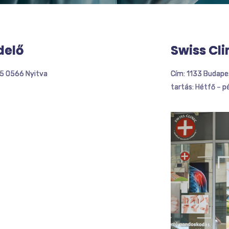
delő
Swiss Cli
25 0566 Nyitva
Cím: 1133 Budapes
tartás: Hétfő – p