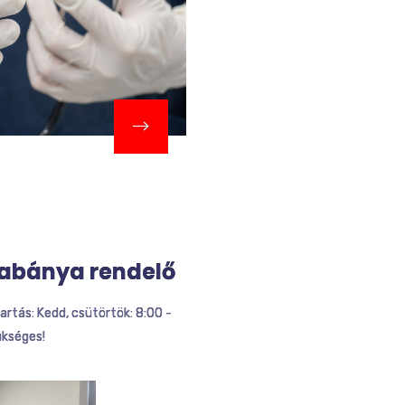
atabánya rendelő
artás: Kedd, csütörtök: 8:00 -
ükséges!