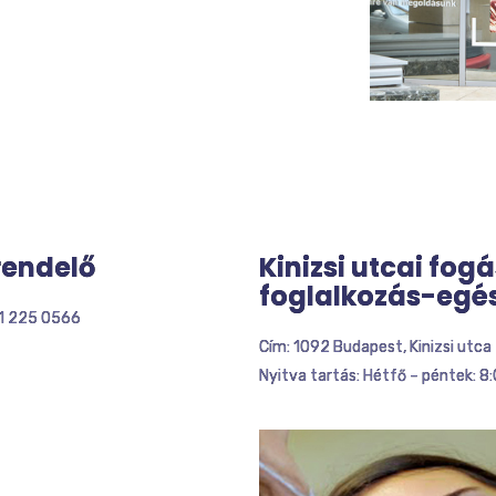
rendelő
Kinizsi utcai fog
foglalkozás-egé
 1 225 0566
Cím: 1092 Budapest, Kinizsi utca
Nyitva tartás: Hétfő – péntek: 8