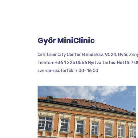
Győr MiniClinic
Cím: Leier City Center, B irodaház, 9024, Győr, Zríny
Telefon: +36 1 225 0566 Nyitva tartás: Hétfő: 7:
szerda-csütörtök: 7:00- 16:00