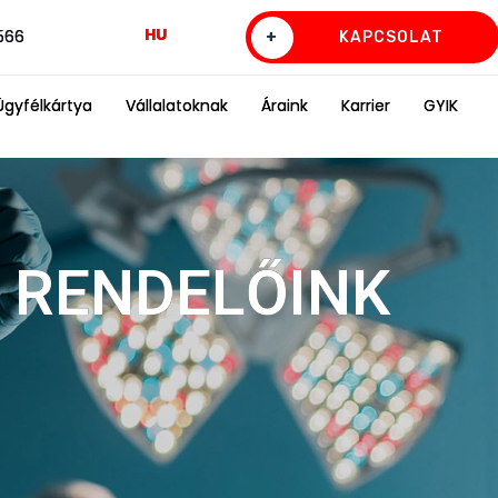
HU
0566
+
KAPCSOLAT
Ügyfélkártya
Vállalatoknak
Áraink
Karrier
GYIK
 RENDELŐINK