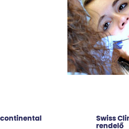
ercontinental
Swiss Cli
rendelő