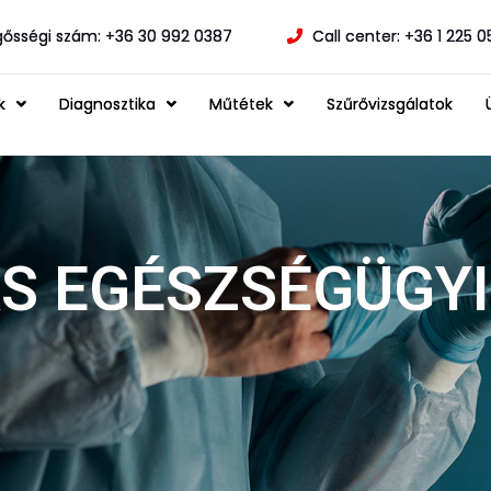
gősségi szám: +36 30 992 0387
Call center: +36 1 225 
k
Diagnosztika
Műtétek
Szűrővizsgálatok
S EGÉSZSÉGÜGYI