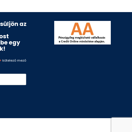
esüljön az
ost
ébe egy
k!
*
kötelező mező