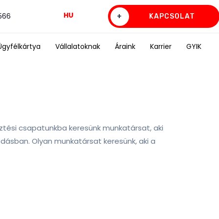
HU
0566
+
KAPCSOLAT
Ügyfélkártya
Vállalatoknak
Áraink
Karrier
GYIK
ztési csapatunkba keresünk munkatársat, aki
dásban. Olyan munkatársat keresünk, aki a