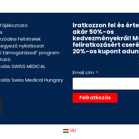
Iratkozzon fel és ért
 Tájékoztató
akár 50%-os
s
kedvezményekről! M
rződési Feltételek
feliratkozásért cser
eegyező nyilatkozat
20%-os kupont adun
si támogatással” program
tató
zolás SWISS MEDICAL
*
Email cím
zolás Swiss Medical Hungary
HU