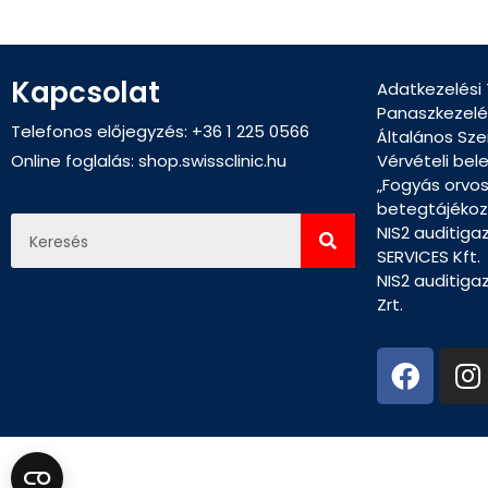
Kapcsolat
Adatkezelési
Panaszkezelé
Telefonos előjegyzés: +36 1 225 0566
Általános Sze
Online foglalás:
shop.swissclinic.hu
Vérvételi bel
„Fogyás orvo
betegtájékoz
NIS2 auditiga
SERVICES Kft.
NIS2 auditiga
Zrt.