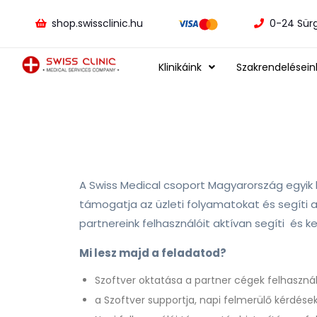
shop.swissclinic.hu
0-24 Sür
Klinikáink
Szakrendelésein
A Swiss Medical csoport Magyarország egyik
támogatja az üzleti folyamatokat és segíti 
partnereink felhasználóit aktívan segíti
és ke
Mi lesz majd a feladatod?
Szoftver oktatása a partner cégek felhasznál
a Szoftver supportja, napi felmerülő kérdése