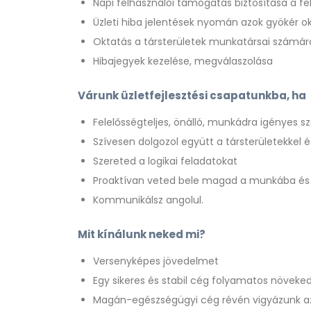
Napi felhasználói támogatás biztosítása a fe
Üzleti hiba jelentések nyomán azok gyökér o
Oktatás a társterületek munkatársai számár
Hibajegyek kezelése, megválaszolása
Várunk üzletfejlesztési csapatunkba, ha
Felelősségteljes, önálló, munkádra igényes 
Szívesen dolgozol együtt a társterületekkel
Szereted a logikai feladatokat
Proaktívan veted bele magad a munkába és
Kommunikálsz angolul.
Mit kínálunk neked mi?
Versenyképes jövedelmet
Egy sikeres és stabil cég folyamatos növeked
Magán-egészségügyi cég révén vigyázunk az 