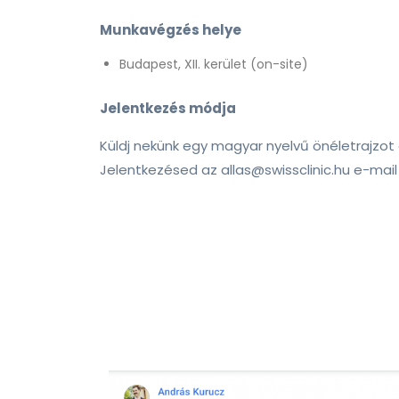
Munkavégzés helye
Budapest, XII. kerület (on-site)
Jelentkezés módja
Küldj nekünk egy magyar nyelvű önéletrajzot
Jelentkezésed az
allas@swissclinic.hu
e-mail 