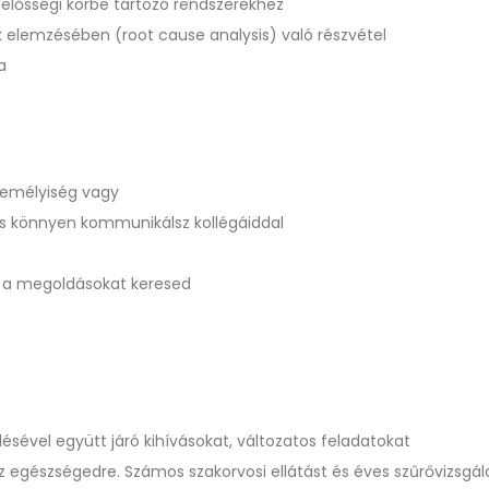
lelősségi körbe tartozó rendszerekhez
k elemzésében (root cause analysis) való részvétel
a
személyiség vagy
 és könnyen kommunikálsz kollégáiddal
 a megoldásokat keresed
ésével együtt járó kihívásokat, változatos feladatokat
egészségedre. Számos szakorvosi ellátást és éves szűrővizsgál