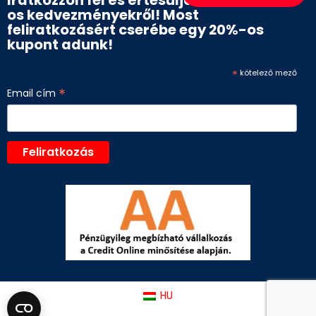
Iratkozzon fel és értesüljön az akár 50%-
os kedvezményekről! Most
feliratkozásért cserébe egy 20%-os
kupont adunk!
*
kötelező mező
*
Email cím
HU