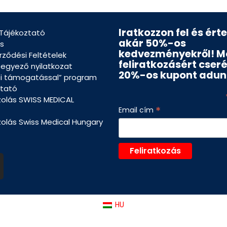
Iratkozzon fel és ért
 Tájékoztató
akár 50%-os
s
kedvezményekről! M
rződési Feltételek
feliratkozásért cser
eegyező nyilatkozat
20%-os kupont adun
si támogatással” program
tató
zolás SWISS MEDICAL
*
Email cím
zolás Swiss Medical Hungary
HU