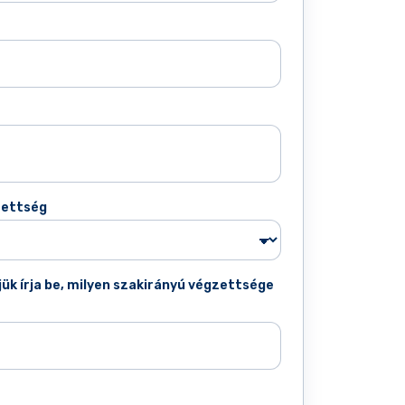
zettség
ük írja be, milyen szakirányú végzettsége