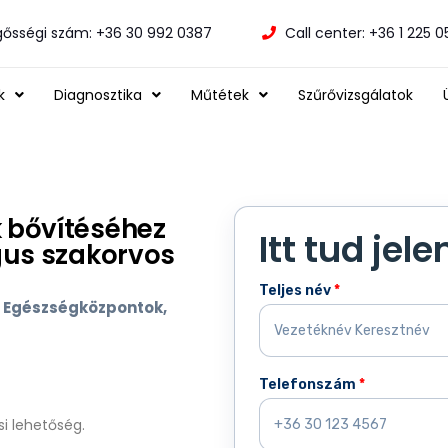
gősségi szám: +36 30 992 0387
Call center: +36 1 225 
k
Diagnosztika
Műtétek
Szűrővizsgálatok
 bővítéséhez
Itt tud jele
gus szakorvos
Teljes név
*
 Egészségközpontok,
Telefonszám
*
si lehetőség.