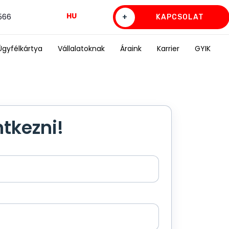
HU
0566
+
KAPCSOLAT
Ügyfélkártya
Vállalatoknak
Áraink
Karrier
GYIK
ntkezni!