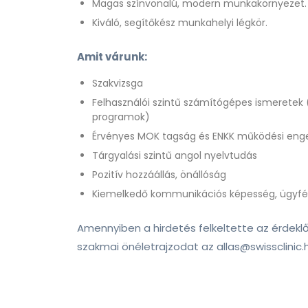
Magas színvonalú, modern munkakörnyezet.
Kiváló, segítőkész munkahelyi légkör.
Amit várunk:
Szakvizsga
Felhasználói szintű számítógépes ismeretek 
programok)
Érvényes MOK tagság és ENKK működési eng
Tárgyalási szintű angol nyelvtudás
Pozitív hozzáállás, önállóság
Kiemelkedő kommunikációs képesség, ügyfélo
Amennyiben a hirdetés felkeltette az érdekl
szakmai önéletrajzodat az allas
@swissclinic