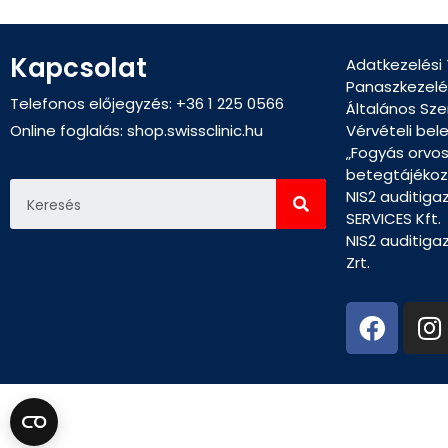
Kapcsolat
Adatkezelési
Panaszkezelé
Telefonos előjegyzés: +36 1 225 0566
Általános Sze
Online foglalás:
shop.swissclinic.hu
Vérvételi bel
„Fogyás orvo
betegtájékoz
NIS2 auditiga
SERVICES Kft.
NIS2 auditiga
Zrt.