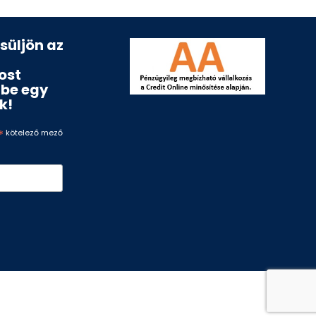
esüljön az
ost
ébe egy
k!
*
kötelező mező