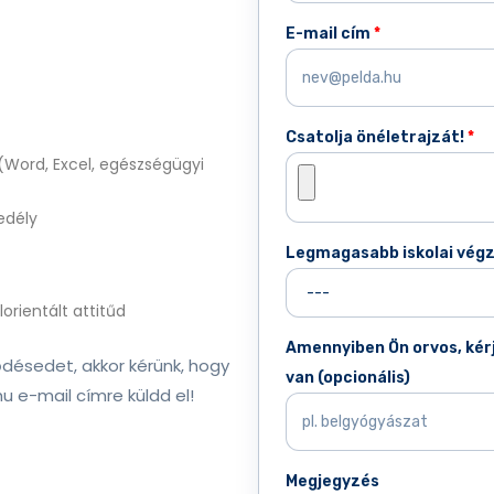
E-mail cím
*
Csatolja önéletrajzát!
*
(Word, Excel, egészségügyi
edély
Legmagasabb iskolai vég
rientált attitűd
Amennyiben Ön orvos, kérj
ődésedet, akkor kérünk, hogy
van (opcionális)
.hu
e-mail címre küldd el!
Megjegyzés