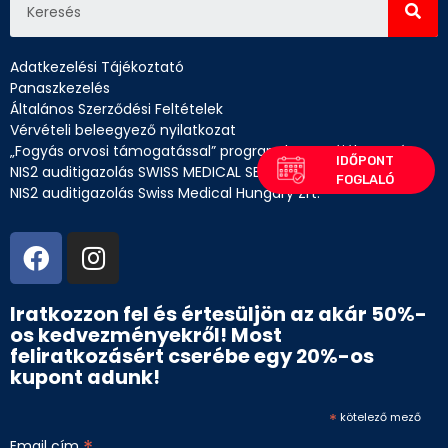
Adatkezelési Tájékoztató
Panaszkezelés
Általános Szerződési Feltételek
Vérvételi beleegyező nyilatkozat
„Fogyás orvosi támogatással” program betegtájékoztató
NIS2 auditigazolás SWISS MEDICAL SERVICES Kft.
NIS2 auditigazolás Swiss Medical Hungary Zrt.
Iratkozzon fel és értesüljön az akár 50%-
os kedvezményekről! Most
feliratkozásért cserébe egy 20%-os
kupont adunk!
*
kötelező mező
Email cím