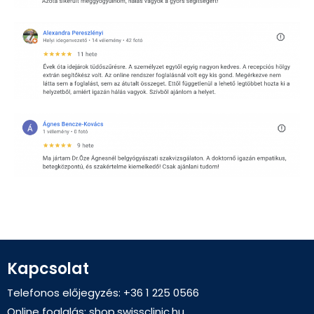
Kapcsolat
Telefonos előjegyzés: +36 1 225 0566
Online foglalás:
shop.swissclinic.hu