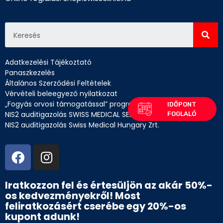
Adatkezelési Tájékoztató
Panaszkezelés
Általános Szerződési Feltételek
Vérvételi beleegyező nyilatkozat
„Fogyás orvosi támogatással” program betegtájékoztató
NIS2 auditigazolás SWISS MEDICAL SERVICES Kft.
NIS2 auditigazolás Swiss Medical Hungary Zrt.
Iratkozzon fel és értesüljön az akár 50%-
os kedvezményekről! Most
feliratkozásért cserébe egy 20%-os
kupont adunk!