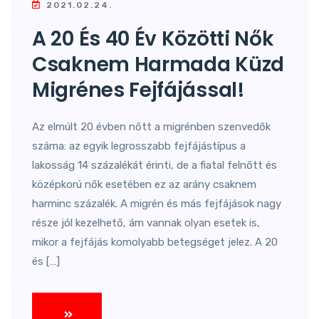
2021.02.24.
A 20 És 40 Év Közötti Nők
Csaknem Harmada Küzd
Migrénes Fejfájással!
Az elmúlt 20 évben nőtt a migrénben szenvedők
száma: az egyik legrosszabb fejfájástípus a
lakosság 14 százalékát érinti, de a fiatal felnőtt és
középkorú nők esetében ez az arány csaknem
harminc százalék. A migrén és más fejfájások nagy
része jól kezelhető, ám vannak olyan esetek is,
mikor a fejfájás komolyabb betegséget jelez. A 20
és […]