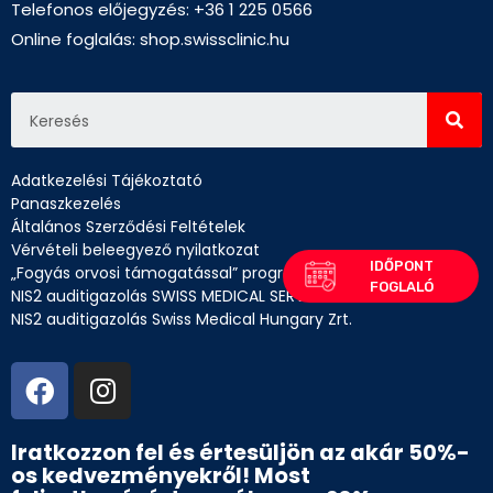
Telefonos előjegyzés: +36 1 225 0566
Online foglalás:
shop.swissclinic.hu
Adatkezelési Tájékoztató
Panaszkezelés
Általános Szerződési Feltételek
Vérvételi beleegyező nyilatkozat
„Fogyás orvosi támogatással” program betegtájékoztató
NIS2 auditigazolás SWISS MEDICAL SERVICES Kft.
NIS2 auditigazolás Swiss Medical Hungary Zrt.
Iratkozzon fel és értesüljön az akár 50%-
os kedvezményekről! Most