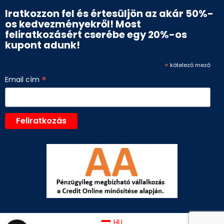
Iratkozzon fel és értesüljön az akár 50%-
os kedvezményekről! Most
feliratkozásért cserébe egy 20%-os
kupont adunk!
*
kötelező mező
*
Email cím
HU