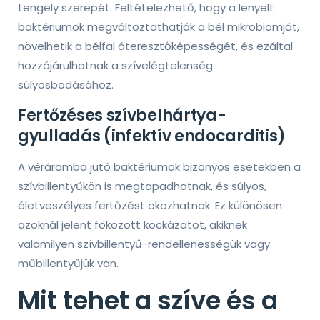
tengely szerepét. Feltételezhető, hogy a lenyelt
baktériumok megváltoztathatják a bél mikrobiomját,
növelhetik a bélfal áteresztőképességét, és ezáltal
hozzájárulhatnak a szívelégtelenség
súlyosbodásához.
Fertőzéses szívbelhártya-
gyulladás (infektív endocarditis)
A véráramba jutó baktériumok bizonyos esetekben a
szívbillentyűkön is megtapadhatnak, és súlyos,
életveszélyes fertőzést okozhatnak. Ez különösen
azoknál jelent fokozott kockázatot, akiknek
valamilyen szívbillentyű-rendellenességük vagy
műbillentyűjük van.
Mit tehet a szíve és a