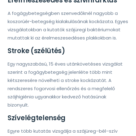
Érelmeszesedés és szívinfarktus
A fogágybetegségben szenvedőknél nagyobb a
koszorúér-betegség kialakulásának kockázata. Egyes
vizsgálatokban a kutatók szájüregi baktériumokat
mutattak ki az érelmeszesedéses plakkokban is.
Stroke (szélütés)
Egy nagyszabású, 15 éves utánkövetéses vizsgálat
szerint a fogágybetegség jelenléte több mint
kétszeresére növelheti a stroke kockázatát. A
rendszeres fogorvosi ellenőrzés és a megfelelő
szájhigiénia ugyanakkor kedvező hatásúnak
bizonyult.
Szívelégtelenség
Egyre több kutatás vizsgálja a szájüreg–bél–szív