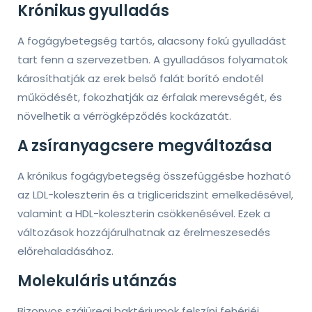
Krónikus gyulladás
A fogágybetegség tartós, alacsony fokú gyulladást
tart fenn a szervezetben. A gyulladásos folyamatok
károsíthatják az erek belső falát borító endotél
működését, fokozhatják az érfalak merevségét, és
növelhetik a vérrögképződés kockázatát.
A zsíranyagcsere megváltozása
A krónikus fogágybetegség összefüggésbe hozható
az LDL-koleszterin és a trigliceridszint emelkedésével,
valamint a HDL-koleszterin csökkenésével. Ezek a
változások hozzájárulhatnak az érelmeszesedés
előrehaladásához.
Molekuláris utánzás
Bizonyos szájüregi baktériumok felszíni fehérjéi