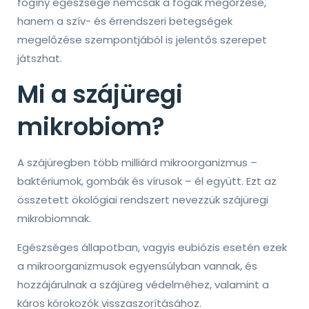
fogíny egészsége nemcsak a fogak megőrzése,
hanem a szív- és érrendszeri betegségek
megelőzése szempontjából is jelentős szerepet
játszhat.
Mi a szájüregi
mikrobiom?
A szájüregben több milliárd mikroorganizmus –
baktériumok, gombák és vírusok – él együtt. Ezt az
összetett ökológiai rendszert nevezzük szájüregi
mikrobiomnak.
Egészséges állapotban, vagyis eubiózis esetén ezek
a mikroorganizmusok egyensúlyban vannak, és
hozzájárulnak a szájüreg védelméhez, valamint a
káros kórokozók visszaszorításához.