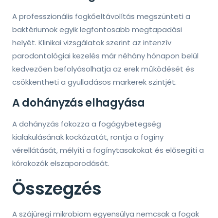
A professzionális fogkőeltávolítás megszünteti a
baktériumok egyik legfontosabb megtapadási
helyét. Klinikai vizsgálatok szerint az intenzív
parodontológiai kezelés már néhány hónapon belül
kedvezően befolyásolhatja az erek működését és
csökkentheti a gyulladásos markerek szintjét.
A dohányzás elhagyása
A dohányzás fokozza a fogágybetegség
kialakulásának kockázatát, rontja a fogíny
vérellátását, mélyíti a fogínytasakokat és elősegíti a
kórokozók elszaporodását.
Összegzés
A szájüregi mikrobiom egyensúlya nemcsak a fogak