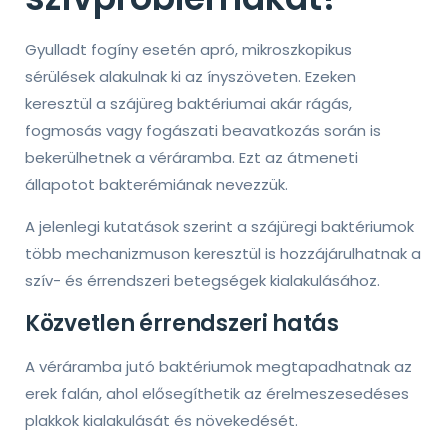
Gyulladt fogíny esetén apró, mikroszkopikus
sérülések alakulnak ki az ínyszöveten. Ezeken
keresztül a szájüreg baktériumai akár rágás,
fogmosás vagy fogászati beavatkozás során is
bekerülhetnek a véráramba. Ezt az átmeneti
állapotot bakterémiának nevezzük.
A jelenlegi kutatások szerint a szájüregi baktériumok
több mechanizmuson keresztül is hozzájárulhatnak a
szív- és érrendszeri betegségek kialakulásához.
Közvetlen érrendszeri hatás
A véráramba jutó baktériumok megtapadhatnak az
erek falán, ahol elősegíthetik az érelmeszesedéses
plakkok kialakulását és növekedését.