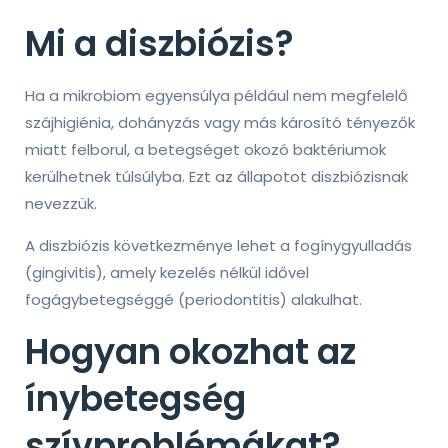
Mi a diszbiózis?
Ha a mikrobiom egyensúlya például nem megfelelő
szájhigiénia, dohányzás vagy más károsító tényezők
miatt felborul, a betegséget okozó baktériumok
kerülhetnek túlsúlyba. Ezt az állapotot diszbiózisnak
nevezzük.
A diszbiózis következménye lehet a fogínygyulladás
(gingivitis), amely kezelés nélkül idővel
fogágybetegséggé (periodontitis) alakulhat.
Hogyan okozhat az
ínybetegség
szívproblémákat?