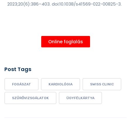
2023;20(6):386–403. doi:10.1038/s41569-022-00825-3.
Online foglalás
Post Tags
FOGÁSZAT
KARDIOLÓGIA
SWISS CLINIC
SZŰRŐVIZSGÁLATOK
ÜGYFÉLKÁRTYA