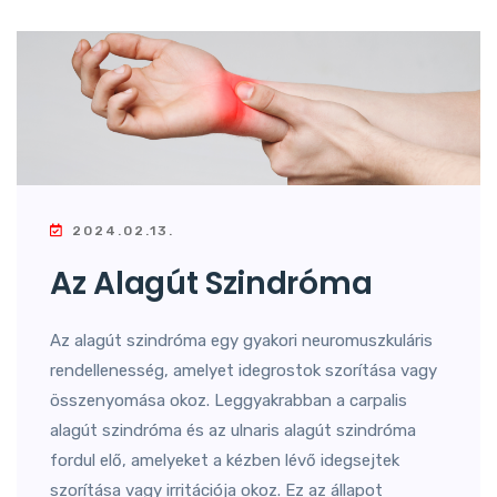
2024.02.13.
Az Alagút Szindróma
Az alagút szindróma egy gyakori neuromuszkuláris
rendellenesség, amelyet idegrostok szorítása vagy
összenyomása okoz. Leggyakrabban a carpalis
alagút szindróma és az ulnaris alagút szindróma
fordul elő, amelyeket a kézben lévő idegsejtek
szorítása vagy irritációja okoz. Ez az állapot