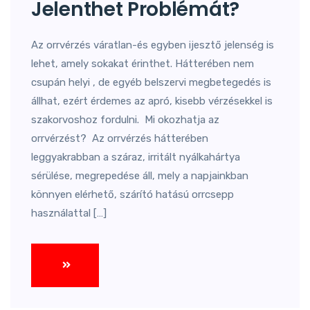
Jelenthet Problémát?
Az orrvérzés váratlan-és egyben ijesztő jelenség is
lehet, amely sokakat érinthet. Hátterében nem
csupán helyi , de egyéb belszervi megbetegedés is
állhat, ezért érdemes az apró, kisebb vérzésekkel is
szakorvoshoz fordulni. Mi okozhatja az
orrvérzést? Az orrvérzés hátterében
leggyakrabban a száraz, irritált nyálkahártya
sérülése, megrepedése áll, mely a napjainkban
könnyen elérhető, szárító hatású orrcsepp
használattal […]