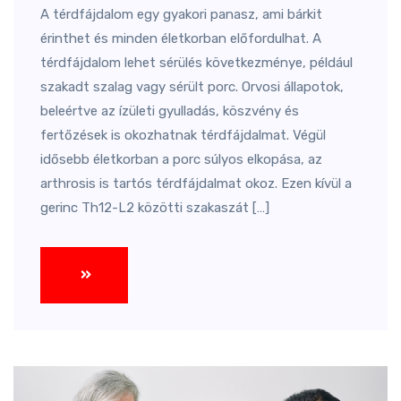
A térdfájdalom egy gyakori panasz, ami bárkit
érinthet és minden életkorban előfordulhat. A
térdfájdalom lehet sérülés következménye, például
szakadt szalag vagy sérült porc. Orvosi állapotok,
beleértve az ízületi gyulladás, köszvény és
fertőzések is okozhatnak térdfájdalmat. Végül
idősebb életkorban a porc súlyos elkopása, az
arthrosis is tartós térdfájdalmat okoz. Ezen kívül a
gerinc Th12-L2 közötti szakaszát […]