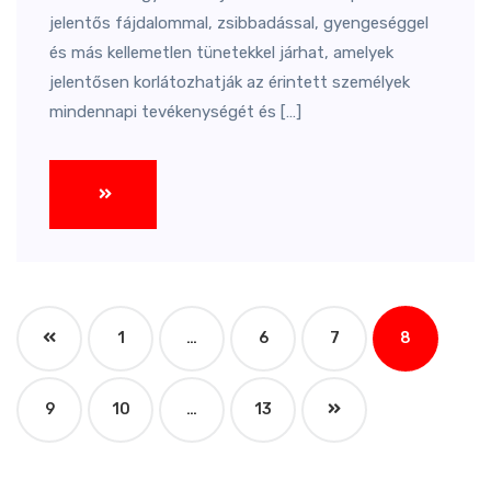
jelentős fájdalommal, zsibbadással, gyengeséggel
és más kellemetlen tünetekkel járhat, amelyek
jelentősen korlátozhatják az érintett személyek
mindennapi tevékenységét és […]
1
…
6
7
8
9
10
…
13