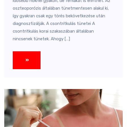
idősebb nőknél gyakori, de férfiakat is érinthet. Az
oszteoporózis általában tünetmentesen alakul ki,
így gyakran csak egy törés bekövetkezése után
diagnosztizálják. A csontritkulás tünetei A
csontritkulás korai szakaszában általában
nincsenek tünetek. Ahogy […]