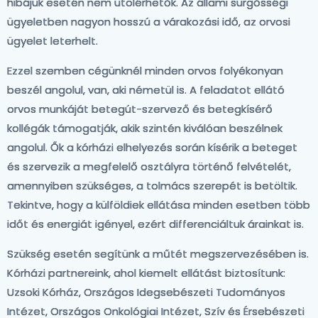
hibájuk esetén nem utolérhetők. Az állami sürgősségi
ügyeletben nagyon hosszú a várakozási idő, az orvosi
ügyelet leterhelt.
Ezzel szemben cégünknél minden orvos folyékonyan
beszél angolul, van, aki németül is. A feladatot ellátó
orvos munkáját betegút-szervező és betegkísérő
kollégák támogatják, akik szintén kiválóan beszélnek
angolul. Ők a kórházi elhelyezés során kísérik a beteget
és szervezik a megfelelő osztályra történő felvételét,
amennyiben szükséges, a tolmács szerepét is betöltik.
Tekintve, hogy a külföldiek ellátása minden esetben több
időt és energiát igényel, ezért differenciáltuk árainkat is.
Szükség esetén segítünk a műtét megszervezésében is.
Kórházi partnereink, ahol kiemelt ellátást biztosítunk:
Uzsoki Kórház, Országos Idegsebészeti Tudományos
Intézet, Országos Onkológiai Intézet, Szív és Érsebészeti