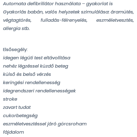
Automata defibrillátor használata – gyakorlat is
Gyakorlás babán, valós helyzetek szimulálása: áramütés,
végtagtörés, fulladás-félrenyelés, eszméletvesztés,
allergia stb.
Elsősegély:
idegen légúti test eltávolítása
nehéz légzéssel küzdő beteg
külső és belső vérzés
keringési rendellenesség
idegrendszeri rendellenességek
stroke
zavart tudat
cukorbetegség
eszméletvesztéssel járó görcsroham
fájdalom