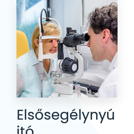
Elsősegélynyú
jtó