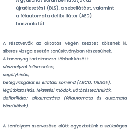
A gyakorlat során bemutatjuk az
újraélesztést (BLS), a sebellátást, valamint
a félautomata defibrillátor (AED)
használatát
A résztvevők az oktatás végén tesztet töltenek ki,
sikeres vizsga esetén tanúsítványban részesülnek.
A tananyag tartalmazza többek között:
vészhelyzet felismerése,
segélyhívás,
betegvizsgálat és ellátási sorrend (ABCD, TRIAGE),
légútbiztosítás, fektetési módok, kötözéstechnikák,
defibrillátor alkalmazása (félautomata és automata
készülékek).
A tanfolyam szervezése előtt egyeztetünk a szükséges