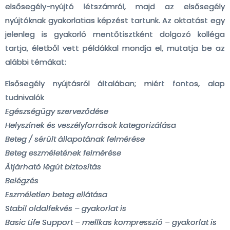
elsősegély-nyújtó létszámról, majd az elsősegély
nyújtóknak gyakorlatias képzést tartunk. Az oktatást egy
jelenleg is gyakorló mentőtisztként dolgozó kolléga
tartja, életből vett példákkal mondja el, mutatja be az
alábbi témákat:
Elsősegély nyújtásról általában; miért fontos, alap
tudnivalók
Egészségügy szerveződése
Helyszínek és veszélyforrások kategorizálása
Beteg / sérült állapotának felmérése
Beteg eszméletének felmérése
Átjárható légút biztosítás
Belégzés
Eszméletlen beteg ellátása
Stabil oldalfekvés – gyakorlat is
Basic Life Support – mellkas kompresszió – gyakorlat is