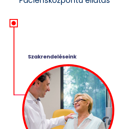
Páciensközpontú ellátás
Szakrendeléseink