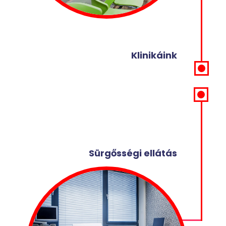
Klinikáink
Sürgősségi ellátás