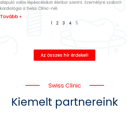
alapuló valós lépéscélokat életkor szerint. Személyre szabott
kardiológia a Swiss Clinic-nél.
Tovább »
1
2
3
4
5
Az összes hír érdekel!
Swiss Clinic
Kiemelt partnereink