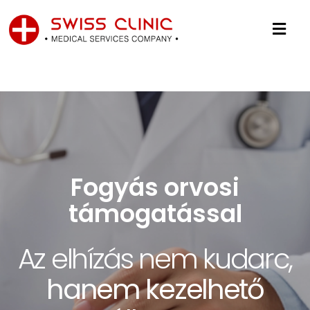
Fogyás orvosi
támogatással
Foglaljon online, pár
Vállalatoknak
Iratkozzon fel
perc alatt
Az elhízás nem kudarc,
hírlevelünkre
Gondoskodjon
15% kedvezmény
hanem kezelhető
20%-os kuponért
egészségbiztosításunkk