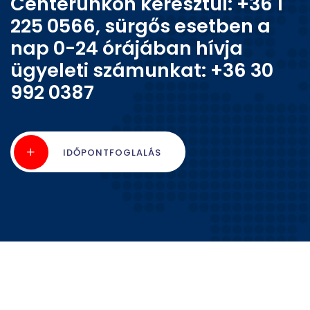
Centerünkön keresztül: +36 1
225 0566, sürgős esetben a
nap 0-24 órájában hívja
ügyeleti számunkat: +36 30
992 0387
IDŐPONTFOGLALÁS