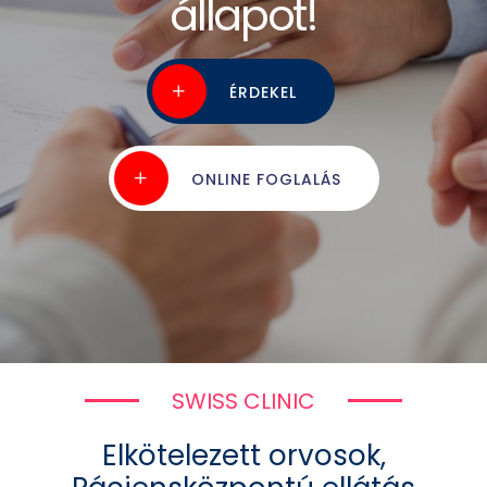
legtöbb vizsgálatunkra
állapot!
cserébe
al
kollégáiról!
ha webshopon foglal
ÉRDEKEL
KAPCSOLAT
ÉRDEKEL
ÉRDEKEL
RÉSZLETEK
ÉRDEKEL
VÁSÁROLOK!
ONLINE FOGLALÁS
SWISS CLINIC
Elkötelezett orvosok,