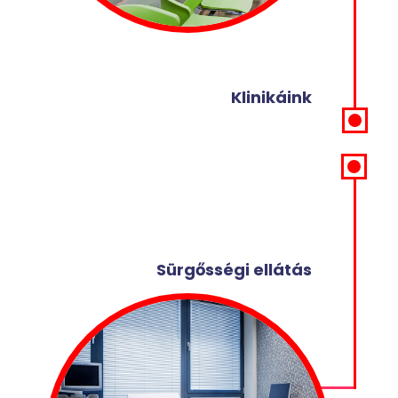
Klinikáink
Sürgősségi ellátás