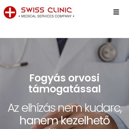
Fogyás orvosi
támogatással
Vállalatoknak
Iratkozzon fel
Az elhízás nem kudarc,
hírlevelünkre
Gondoskodjon
hanem kezelhető
20%-os kuponért
egészségbiztosításunkk