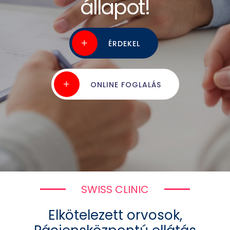
állapot!
cserébe
al
kollégáiról!
ÉRDEKEL
KAPCSOLAT
ÉRDEKEL
ÉRDEKEL
RÉSZLETEK
ONLINE FOGLALÁS
SWISS CLINIC
Elkötelezett orvosok,