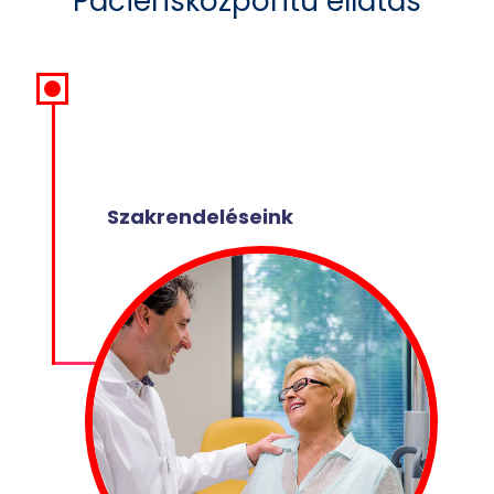
Páciensközpontú ellátás
Szakrendeléseink