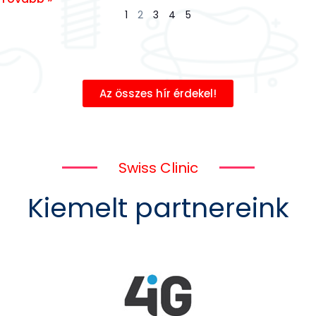
1
2
3
4
5
Az összes hír érdekel!
Swiss Clinic
Kiemelt partnereink