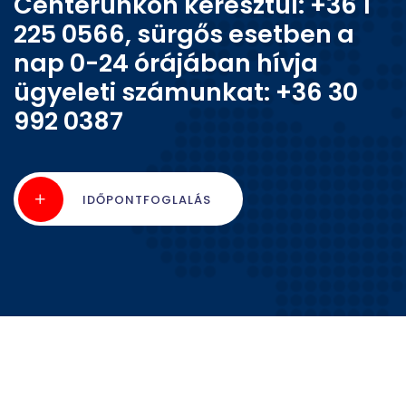
Centerünkön keresztül: +36 1
225 0566, sürgős esetben a
nap 0-24 órájában hívja
ügyeleti számunkat: +36 30
992 0387
IDŐPONTFOGLALÁS