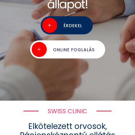
legtöbb vizsgálatunkra
állapot!
cserébe
al
kollégáiról!
ha webshopon foglal
ÉRDEKEL
KAPCSOLAT
ÉRDEKEL
ÉRDEKEL
RÉSZLETEK
ÉRDEKEL
VÁSÁROLOK!
ONLINE FOGLALÁS
SWISS CLINIC
Elkötelezett orvosok,