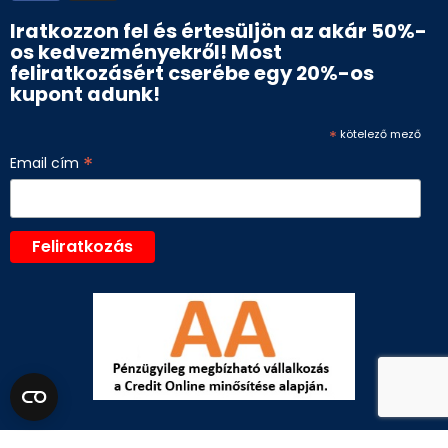
Iratkozzon fel és értesüljön az akár 50%-
os kedvezményekről! Most
feliratkozásért cserébe egy 20%-os
kupont adunk!
*
kötelező mező
*
Email cím