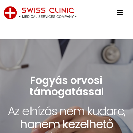
Fogyás orvosi
támogatással
Foglaljon online, pár
Vállalatoknak
Iratkozzon fel
perc alatt
Az elhízás nem kudarc,
hírlevelünkre
Gondoskodjon
15% kedvezmény
hanem kezelhető
20%-os kuponért
egészségbiztosításunkk