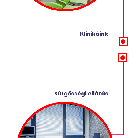
Klinikáink
Sürgősségi ellátás