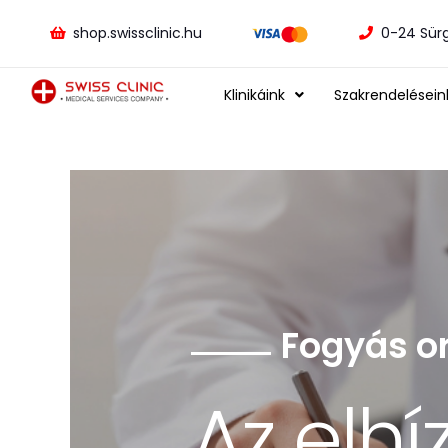
shop.swissclinic.hu
0-24 Sür
Klinikáink
Szakrendelésein
Foglaljon 
Vállalat
Fogyás o
Iratkozzon
15% ke
Gondo
Az elh
20%-os