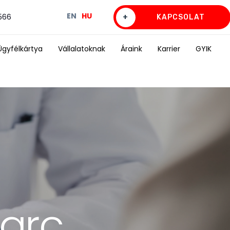
EN
HU
0566
+
KAPCSOLAT
Ügyfélkártya
Vállalatoknak
Áraink
Karrier
GYIK
egtöbb
arc,