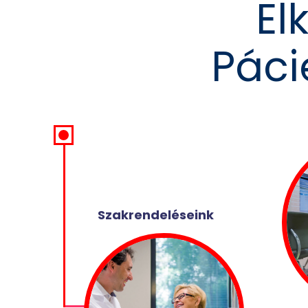
El
Páci
Szakrendeléseink