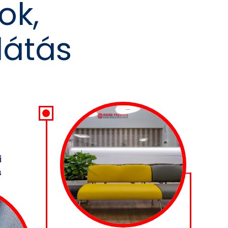
ok,
látás
i
s