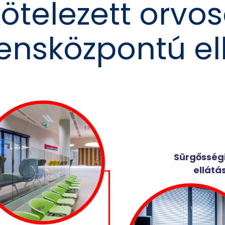
kötelezett orvos
ensközpontú el
Sürgősség
ellátá